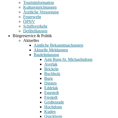
Touristinformation
Kultureinrichtungen
Ärztliche Versorgung
Feuerwehr
ÖPNV
Schiffsverkehr
Defibrillatoren
Bürgerservice & Politik
Aktuelles
Amtliche Bekanntmachungen
Aktuelle Meldungen
Bauleitplanung
Amt Burg-St. Michaelisdonn
Averlak
Brickeln
Buchholz
Burg
Dingen
Eddelak
Eggstedt
Frestedt
Großenrade
Hochdonn
Kuden
Quickborn