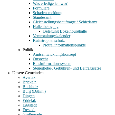
Was erledige ich wo?
Formulare
Schadensmeldung
Standesamt
Gleichstellungsbeauftragte / Schiedsamt
Hallenbelegung
Belegung Bökelnburghalle
Veranstaltungskalender
Katastrophenschutz
Notfallinformationspunkte
Politik
Amtsentwicklungskonzept
Ortsrecht
Ratsinformationssystem
Steuerhebe-, Gebühren- und Beitragssätze
Unsere Gemeinden
Averlak
Brickeln
Buchholz
Burg (Dithm.)
Dingen
Eddelak
Eggstedt
Frestedt
Großenrade