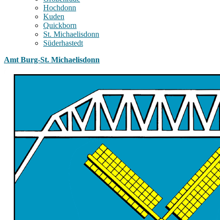
Hochdonn
Kuden
Quickborn
St. Michaelisdonn
Süderhastedt
Amt Burg-St. Michaelisdonn