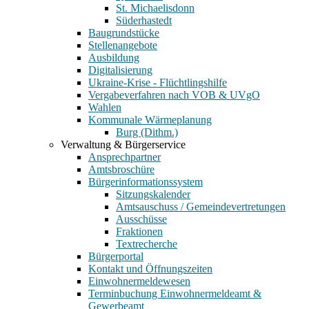
St. Michaelisdonn
Süderhastedt
Baugrundstücke
Stellenangebote
Ausbildung
Digitalisierung
Ukraine-Krise - Flüchtlingshilfe
Vergabeverfahren nach VOB & UVgO
Wahlen
Kommunale Wärmeplanung
Burg (Dithm.)
Verwaltung & Bürgerservice
Ansprechpartner
Amtsbroschüre
Bürgerinformationssystem
Sitzungskalender
Amtsauschuss / Gemeindevertretungen
Ausschüsse
Fraktionen
Textrecherche
Bürgerportal
Kontakt und Öffnungszeiten
Einwohnermeldewesen
Terminbuchung Einwohnermeldeamt &
Gewerbeamt