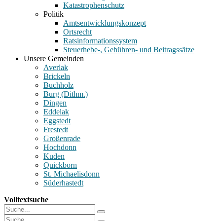
Katastrophenschutz
Politik
Amtsentwicklungskonzept
Ortsrecht
Ratsinformationssystem
Steuerhebe-, Gebühren- und Beitragssätze
Unsere Gemeinden
Averlak
Brickeln
Buchholz
Burg (Dithm.)
Dingen
Eddelak
Eggstedt
Frestedt
Großenrade
Hochdonn
Kuden
Quickborn
St. Michaelisdonn
Süderhastedt
Volltextsuche