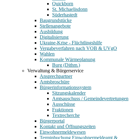
Quickborn
St. Michaelisdonn
Süderhastedt
Baugrundstücke
Stellenangebote
Ausbildung
Digitalisierung
Ukraine-Krise - Flüchtlingshilfe
Vergabeverfahren nach VOB & UVgO
Wahlen
Kommunale Wärmeplanung
Burg (Dithm.)
Verwaltung & Bürgerservice
Ansprechpartner
Amtsbroschüre
Bürgerinformationssystem
Sitzungskalender
Amtsauschuss / Gemeindevertretungen
Ausschüsse
Fraktionen
Textrecherche
Bürgerportal
Kontakt und Öffnungszeiten
Einwohnermeldewesen
Terminbuchung Einwohnermeldeamt &