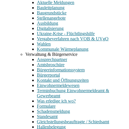
Aktuelle Meldungen
Bauleitplanung
Baugrundstücke
Stellenangebote
Ausbildung
Digitalisierung
Ukraine-Krise - Flüchtlingshilfe
Vergabeverfahren nach VOB & UVgO
Wahlen
Kommunale Wärmeplanung
Verwaltung & Bürgerservice
Ansprechpartner
Amtsbroschüre
Bürgerinformationssystem
Bürgerportal
Kontakt und Öffnungszeiten
Einwohnermeldewesen
Terminbuchung Einwohnermeldeamt &
Gewerbeamt
Was erledige ich wo?
Formulare
Schadensmeldung
Standesamt
Gleichstellungsbeauftragte / Schiedsamt
Hallenbelegung