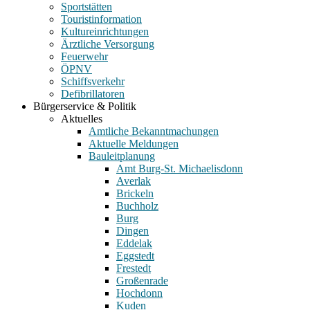
Sportstätten
Touristinformation
Kultureinrichtungen
Ärztliche Versorgung
Feuerwehr
ÖPNV
Schiffsverkehr
Defibrillatoren
Bürgerservice & Politik
Aktuelles
Amtliche Bekanntmachungen
Aktuelle Meldungen
Bauleitplanung
Amt Burg-St. Michaelisdonn
Averlak
Brickeln
Buchholz
Burg
Dingen
Eddelak
Eggstedt
Frestedt
Großenrade
Hochdonn
Kuden