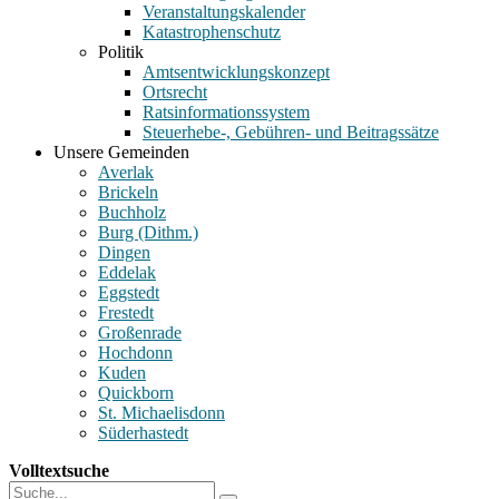
Veranstaltungskalender
Katastrophenschutz
Politik
Amtsentwicklungskonzept
Ortsrecht
Ratsinformationssystem
Steuerhebe-, Gebühren- und Beitragssätze
Unsere Gemeinden
Averlak
Brickeln
Buchholz
Burg (Dithm.)
Dingen
Eddelak
Eggstedt
Frestedt
Großenrade
Hochdonn
Kuden
Quickborn
St. Michaelisdonn
Süderhastedt
Volltextsuche