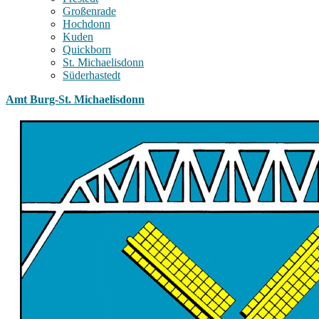
Großenrade
Hochdonn
Kuden
Quickborn
St. Michaelisdonn
Süderhastedt
Amt Burg-St. Michaelisdonn