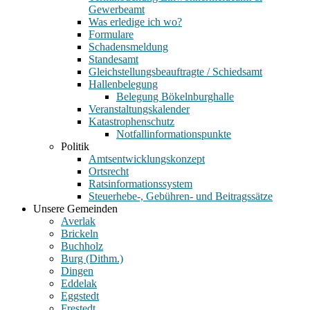
Gewerbeamt
Was erledige ich wo?
Formulare
Schadensmeldung
Standesamt
Gleichstellungsbeauftragte / Schiedsamt
Hallenbelegung
Belegung Bökelnburghalle
Veranstaltungskalender
Katastrophenschutz
Notfallinformationspunkte
Politik
Amtsentwicklungskonzept
Ortsrecht
Ratsinformationssystem
Steuerhebe-, Gebühren- und Beitragssätze
Unsere Gemeinden
Averlak
Brickeln
Buchholz
Burg (Dithm.)
Dingen
Eddelak
Eggstedt
Frestedt