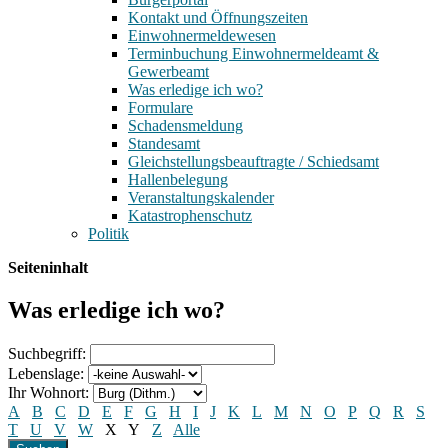
Kontakt und Öffnungszeiten
Einwohnermeldewesen
Terminbuchung Einwohnermeldeamt &
Gewerbeamt
Was erledige ich wo?
Formulare
Schadensmeldung
Standesamt
Gleichstellungsbeauftragte / Schiedsamt
Hallenbelegung
Veranstaltungskalender
Katastrophenschutz
Politik
Seiteninhalt
Was erledige ich wo?
Suchbegriff:
Lebenslage:
Ihr Wohnort:
A
B
C
D
E
F
G
H
I
J
K
L
M
N
O
P
Q
R
S
T
U
V
W
X
Y
Z
Alle