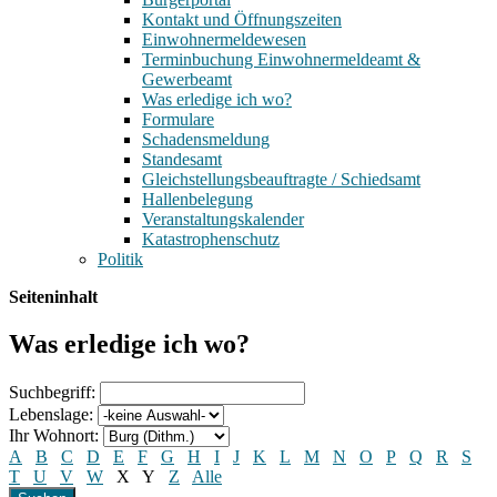
Kontakt und Öffnungszeiten
Einwohnermeldewesen
Terminbuchung Einwohnermeldeamt &
Gewerbeamt
Was erledige ich wo?
Formulare
Schadensmeldung
Standesamt
Gleichstellungsbeauftragte / Schiedsamt
Hallenbelegung
Veranstaltungskalender
Katastrophenschutz
Politik
Seiteninhalt
Was erledige ich wo?
Suchbegriff:
Lebenslage:
Ihr Wohnort:
A
B
C
D
E
F
G
H
I
J
K
L
M
N
O
P
Q
R
S
T
U
V
W
X
Y
Z
Alle