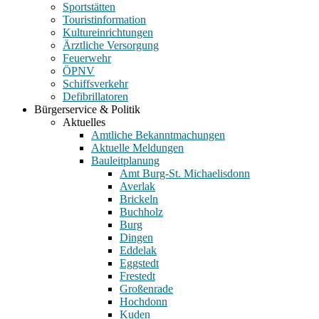
Sportstätten
Touristinformation
Kultureinrichtungen
Ärztliche Versorgung
Feuerwehr
ÖPNV
Schiffsverkehr
Defibrillatoren
Bürgerservice & Politik
Aktuelles
Amtliche Bekanntmachungen
Aktuelle Meldungen
Bauleitplanung
Amt Burg-St. Michaelisdonn
Averlak
Brickeln
Buchholz
Burg
Dingen
Eddelak
Eggstedt
Frestedt
Großenrade
Hochdonn
Kuden