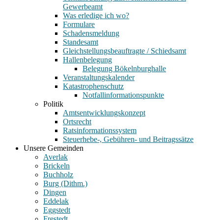
Gewerbeamt
Was erledige ich wo?
Formulare
Schadensmeldung
Standesamt
Gleichstellungsbeauftragte / Schiedsamt
Hallenbelegung
Belegung Bökelnburghalle
Veranstaltungskalender
Katastrophenschutz
Notfallinformationspunkte
Politik
Amtsentwicklungskonzept
Ortsrecht
Ratsinformationssystem
Steuerhebe-, Gebühren- und Beitragssätze
Unsere Gemeinden
Averlak
Brickeln
Buchholz
Burg (Dithm.)
Dingen
Eddelak
Eggstedt
Frestedt