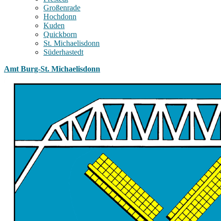
Großenrade
Hochdonn
Kuden
Quickborn
St. Michaelisdonn
Süderhastedt
Amt Burg-St. Michaelisdonn