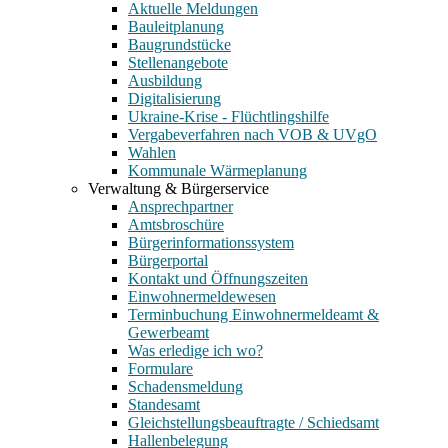
Aktuelle Meldungen
Bauleitplanung
Baugrundstücke
Stellenangebote
Ausbildung
Digitalisierung
Ukraine-Krise - Flüchtlingshilfe
Vergabeverfahren nach VOB & UVgO
Wahlen
Kommunale Wärmeplanung
Verwaltung & Bürgerservice
Ansprechpartner
Amtsbroschüre
Bürgerinformationssystem
Bürgerportal
Kontakt und Öffnungszeiten
Einwohnermeldewesen
Terminbuchung Einwohnermeldeamt &
Gewerbeamt
Was erledige ich wo?
Formulare
Schadensmeldung
Standesamt
Gleichstellungsbeauftragte / Schiedsamt
Hallenbelegung