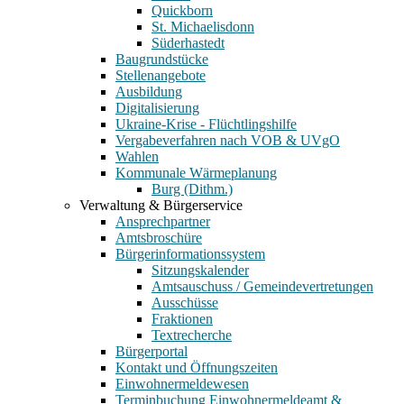
Quickborn
St. Michaelisdonn
Süderhastedt
Baugrundstücke
Stellenangebote
Ausbildung
Digitalisierung
Ukraine-Krise - Flüchtlingshilfe
Vergabeverfahren nach VOB & UVgO
Wahlen
Kommunale Wärmeplanung
Burg (Dithm.)
Verwaltung & Bürgerservice
Ansprechpartner
Amtsbroschüre
Bürgerinformationssystem
Sitzungskalender
Amtsauschuss / Gemeindevertretungen
Ausschüsse
Fraktionen
Textrecherche
Bürgerportal
Kontakt und Öffnungszeiten
Einwohnermeldewesen
Terminbuchung Einwohnermeldeamt &