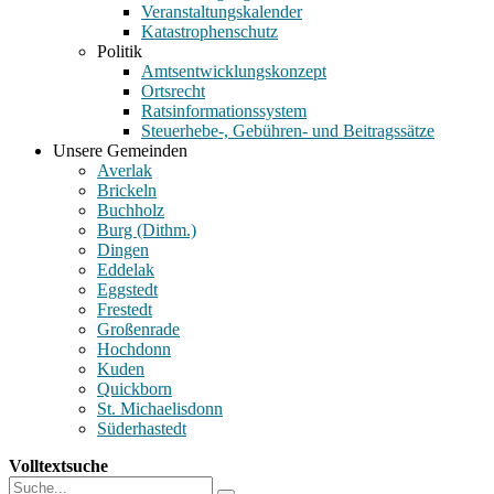
Veranstaltungskalender
Katastrophenschutz
Politik
Amtsentwicklungskonzept
Ortsrecht
Ratsinformationssystem
Steuerhebe-, Gebühren- und Beitragssätze
Unsere Gemeinden
Averlak
Brickeln
Buchholz
Burg (Dithm.)
Dingen
Eddelak
Eggstedt
Frestedt
Großenrade
Hochdonn
Kuden
Quickborn
St. Michaelisdonn
Süderhastedt
Volltextsuche