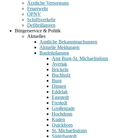
Ärztliche Versorgung
Feuerwehr
ÖPNV
Schiffsverkehr
Defibrillatoren
Bürgerservice & Politik
Aktuelles
Amtliche Bekanntmachungen
Aktuelle Meldungen
Bauleitplanung
Amt Burg-St. Michaelisdonn
Averlak
Brickeln
Buchholz
Burg
Dingen
Eddelak
Eggstedt
Frestedt
Großenrade
Hochdonn
Kuden
Quickborn
St. Michaelisdonn
Süderhastedt