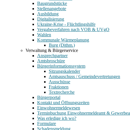
Baugrundstücke
Stellenangebote
Ausbildung
Digitalisierung
Ukraine-Krise - Flüchtlingshilfe
Vergabeverfahren nach VOB & UVgO
Wahlen
Kommunale Wärmeplanung
Burg (Dithm.)
Verwaltung & Bürgerservice
Ansprechpartner
Amtsbroschüre
Bürgerinformationssystem
Sitzungskalender
Amtsauschuss / Gemeindevertretungen
Ausschüsse
Fraktionen
Textrecherche
Bürgerportal
Kontakt und Öffnungszeiten
Einwohnermeldewesen
Terminbuchung Einwohnermeldeamt & Gewerbe
Was erledige ich wo?
Formulare
Schadensmeldung