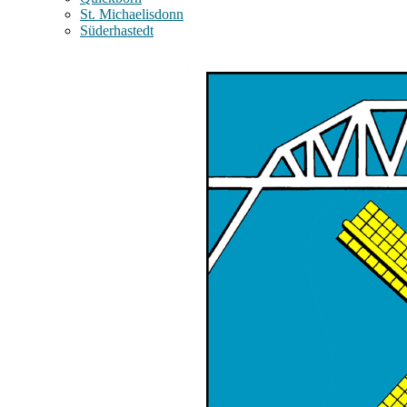
St. Michaelisdonn
Süderhastedt