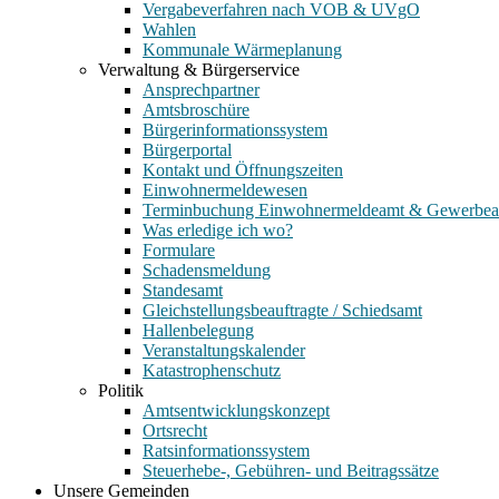
Vergabeverfahren nach VOB & UVgO
Wahlen
Kommunale Wärmeplanung
Verwaltung & Bürgerservice
Ansprechpartner
Amtsbroschüre
Bürgerinformationssystem
Bürgerportal
Kontakt und Öffnungszeiten
Einwohnermeldewesen
Terminbuchung Einwohnermeldeamt & Gewerbe
Was erledige ich wo?
Formulare
Schadensmeldung
Standesamt
Gleichstellungsbeauftragte / Schiedsamt
Hallenbelegung
Veranstaltungskalender
Katastrophenschutz
Politik
Amtsentwicklungskonzept
Ortsrecht
Ratsinformationssystem
Steuerhebe-, Gebühren- und Beitragssätze
Unsere Gemeinden