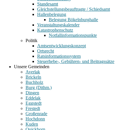
Standesamt
Gleichstellungsbeauftragte / Schiedsamt
Hallenbelegung
Belegung Bökelnburghalle
Veranstaltungskalender
Katastrophenschutz
Notfallinformationspunkte
Politik
Amtsentwicklungskonzept
Ortsrecht
Ratsinformationssystem
Steuerhebe-, Gebühren- und Beitragssätze
Unsere Gemeinden
Averlak
Brickeln
Buchholz
Burg (Dithm.)
Dingen
Eddelak
Eggstedt
Frestedt
Großenrade
Hochdonn
Kuden
Quickborn