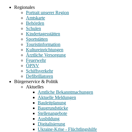
Regionales
Portrait unserer Region
Amtskarte
Behörden
Schulen
Kindertagesstätten
Sportstätten
Touristinformation
Kultureinrichtungen
Ärztliche Versorgung
Feuerwehr
ÖPNV
Schiffsverkehr
Defibrillatoren
Bürgerservice & Politik
Aktuelles
Amtliche Bekanntmachungen
Aktuelle Meldungen
Bauleitplanung
Baugrundstücke
Stellenangebote
Ausbildung
Digitalisierung
Ukraine-Krise - Flüchtlingshilfe