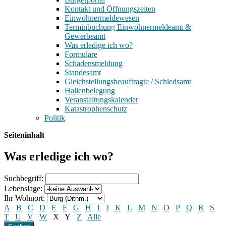
Kontakt und Öffnungszeiten
Einwohnermeldewesen
Terminbuchung Einwohnermeldeamt &
Gewerbeamt
Was erledige ich wo?
Formulare
Schadensmeldung
Standesamt
Gleichstellungsbeauftragte / Schiedsamt
Hallenbelegung
Veranstaltungskalender
Katastrophenschutz
Politik
Seiteninhalt
Was erledige ich wo?
Suchbegriff:
Lebenslage:
Ihr Wohnort:
A
B
C
D
E
F
G
H
I
J
K
L
M
N
O
P
Q
R
S
T
U
V
W
X
Y
Z
Alle