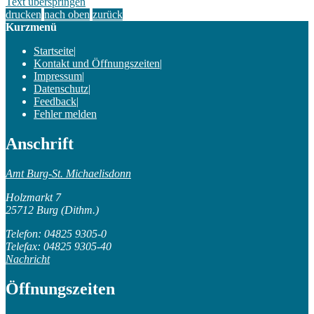
Text überspringen
drucken
nach oben
zurück
Kurzmenü
Startseite
|
Kontakt und Öffnungszeiten
|
Impressum
|
Datenschutz
|
Feedback
|
Fehler melden
Anschrift
Amt Burg-St. Michaelisdonn
Holzmarkt 7
25712 Burg (Dithm.)
Telefon: 04825 9305-0
Telefax: 04825 9305-40
Nachricht
Öffnungszeiten