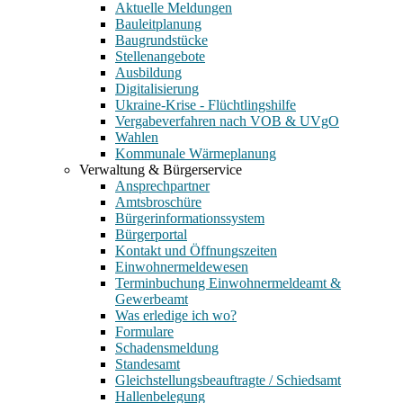
Aktuelle Meldungen
Bauleitplanung
Baugrundstücke
Stellenangebote
Ausbildung
Digitalisierung
Ukraine-Krise - Flüchtlingshilfe
Vergabeverfahren nach VOB & UVgO
Wahlen
Kommunale Wärmeplanung
Verwaltung & Bürgerservice
Ansprechpartner
Amtsbroschüre
Bürgerinformationssystem
Bürgerportal
Kontakt und Öffnungszeiten
Einwohnermeldewesen
Terminbuchung Einwohnermeldeamt &
Gewerbeamt
Was erledige ich wo?
Formulare
Schadensmeldung
Standesamt
Gleichstellungsbeauftragte / Schiedsamt
Hallenbelegung