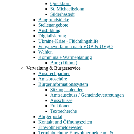
Quickborn
St. Michaelisdonn
Süderhastedt
Baugrundstücke
Stellenangebote
Ausbildung
Digitalisierung
Ukraine-Krise - Flüchtlingshilfe
Vergabeverfahren nach VOB & UVgO
Wahlen
Kommunale Wärmeplanung
Burg (Dithm.)
Verwaltung & Bürgerservice
Ansprechpartner
Amtsbroschüre
Bürgerinformationssystem
Sitzungskalender
Amtsauschuss / Gemeindevertretungen
Ausschüsse
Fraktionen
Textrecherche
Bürgerportal
Kontakt und Öffnungszeiten
Einwohnermeldewesen
Terminbuchung Einwohnermeldeamt &