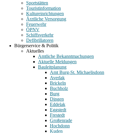
Sportstätten
Touristinformation
Kultureinrichtungen
Ärztliche Versorgung
Feuerwehr
ÖPNV
Schiffsverkehr
Defibrillatoren
Bürgerservice & Politik
Aktuelles
Amtliche Bekanntmachungen
Aktuelle Meldungen
Bauleitplanung
Amt Burg-St. Michaelisdonn
Averlak
Brickeln
Buchholz
Burg
Dingen
Eddelak
Eggstedt
Frestedt
Großenrade
Hochdonn
Kuden