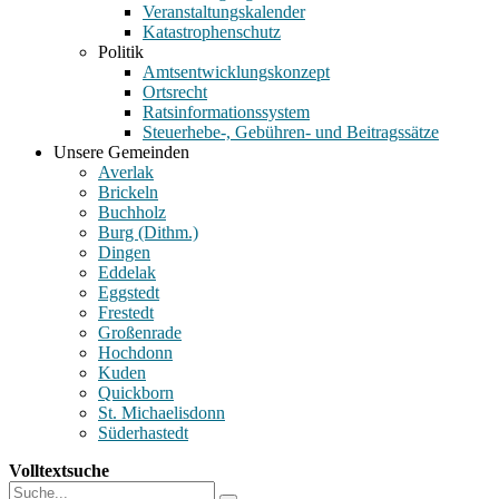
Veranstaltungskalender
Katastrophenschutz
Politik
Amtsentwicklungskonzept
Ortsrecht
Ratsinformationssystem
Steuerhebe-, Gebühren- und Beitragssätze
Unsere Gemeinden
Averlak
Brickeln
Buchholz
Burg (Dithm.)
Dingen
Eddelak
Eggstedt
Frestedt
Großenrade
Hochdonn
Kuden
Quickborn
St. Michaelisdonn
Süderhastedt
Volltextsuche