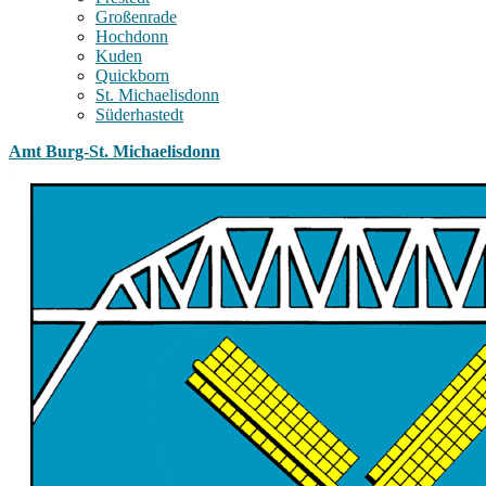
Großenrade
Hochdonn
Kuden
Quickborn
St. Michaelisdonn
Süderhastedt
Amt Burg-St. Michaelisdonn