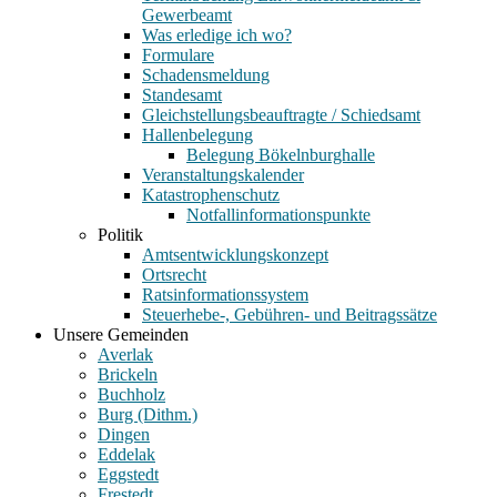
Gewerbeamt
Was erledige ich wo?
Formulare
Schadensmeldung
Standesamt
Gleichstellungsbeauftragte / Schiedsamt
Hallenbelegung
Belegung Bökelnburghalle
Veranstaltungskalender
Katastrophenschutz
Notfallinformationspunkte
Politik
Amtsentwicklungskonzept
Ortsrecht
Ratsinformationssystem
Steuerhebe-, Gebühren- und Beitragssätze
Unsere Gemeinden
Averlak
Brickeln
Buchholz
Burg (Dithm.)
Dingen
Eddelak
Eggstedt
Frestedt