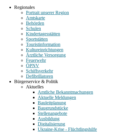
Regionales
Portrait unserer Region
Amtskarte
Behörden
Schulen
Kindertagesstätten
Sportstätten
Touristinformation
Kultureinrichtungen
Ärztliche Versorgung
Feuerwehr
ÖPNV
Schiffsverkehr
Defibrillatoren
Bürgerservice & Politik
Aktuelles
Amtliche Bekanntmachungen
Aktuelle Meldungen
Bauleitplanung
Baugrundstücke
Stellenangebote
Ausbildung
Digitalisierung
Ukraine-Krise - Flüchtlingshilfe