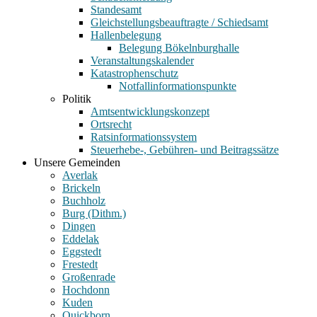
Standesamt
Gleichstellungsbeauftragte / Schiedsamt
Hallenbelegung
Belegung Bökelnburghalle
Veranstaltungskalender
Katastrophenschutz
Notfallinformationspunkte
Politik
Amtsentwicklungskonzept
Ortsrecht
Ratsinformationssystem
Steuerhebe-, Gebühren- und Beitragssätze
Unsere Gemeinden
Averlak
Brickeln
Buchholz
Burg (Dithm.)
Dingen
Eddelak
Eggstedt
Frestedt
Großenrade
Hochdonn
Kuden
Quickborn