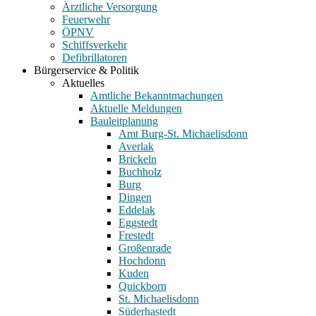
Ärztliche Versorgung
Feuerwehr
ÖPNV
Schiffsverkehr
Defibrillatoren
Bürgerservice & Politik
Aktuelles
Amtliche Bekanntmachungen
Aktuelle Meldungen
Bauleitplanung
Amt Burg-St. Michaelisdonn
Averlak
Brickeln
Buchholz
Burg
Dingen
Eddelak
Eggstedt
Frestedt
Großenrade
Hochdonn
Kuden
Quickborn
St. Michaelisdonn
Süderhastedt