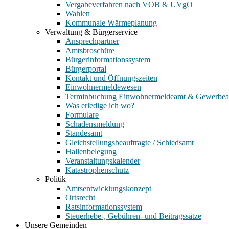
Vergabeverfahren nach VOB & UVgO
Wahlen
Kommunale Wärmeplanung
Verwaltung & Bürgerservice
Ansprechpartner
Amtsbroschüre
Bürgerinformationssystem
Bürgerportal
Kontakt und Öffnungszeiten
Einwohnermeldewesen
Terminbuchung Einwohnermeldeamt & Gewerbe
Was erledige ich wo?
Formulare
Schadensmeldung
Standesamt
Gleichstellungsbeauftragte / Schiedsamt
Hallenbelegung
Veranstaltungskalender
Katastrophenschutz
Politik
Amtsentwicklungskonzept
Ortsrecht
Ratsinformationssystem
Steuerhebe-, Gebühren- und Beitragssätze
Unsere Gemeinden