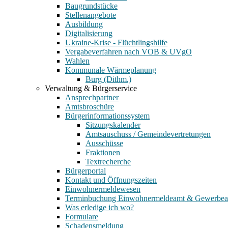
Baugrundstücke
Stellenangebote
Ausbildung
Digitalisierung
Ukraine-Krise - Flüchtlingshilfe
Vergabeverfahren nach VOB & UVgO
Wahlen
Kommunale Wärmeplanung
Burg (Dithm.)
Verwaltung & Bürgerservice
Ansprechpartner
Amtsbroschüre
Bürgerinformationssystem
Sitzungskalender
Amtsauschuss / Gemeindevertretungen
Ausschüsse
Fraktionen
Textrecherche
Bürgerportal
Kontakt und Öffnungszeiten
Einwohnermeldewesen
Terminbuchung Einwohnermeldeamt & Gewerbe
Was erledige ich wo?
Formulare
Schadensmeldung