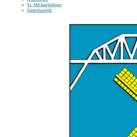
St. Michaelisdonn
Süderhastedt