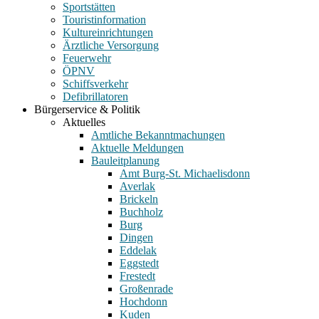
Sportstätten
Touristinformation
Kultureinrichtungen
Ärztliche Versorgung
Feuerwehr
ÖPNV
Schiffsverkehr
Defibrillatoren
Bürgerservice & Politik
Aktuelles
Amtliche Bekanntmachungen
Aktuelle Meldungen
Bauleitplanung
Amt Burg-St. Michaelisdonn
Averlak
Brickeln
Buchholz
Burg
Dingen
Eddelak
Eggstedt
Frestedt
Großenrade
Hochdonn
Kuden