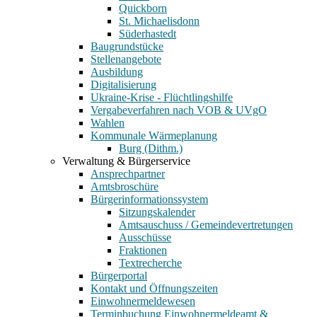
Quickborn
St. Michaelisdonn
Süderhastedt
Baugrundstücke
Stellenangebote
Ausbildung
Digitalisierung
Ukraine-Krise - Flüchtlingshilfe
Vergabeverfahren nach VOB & UVgO
Wahlen
Kommunale Wärmeplanung
Burg (Dithm.)
Verwaltung & Bürgerservice
Ansprechpartner
Amtsbroschüre
Bürgerinformationssystem
Sitzungskalender
Amtsauschuss / Gemeindevertretungen
Ausschüsse
Fraktionen
Textrecherche
Bürgerportal
Kontakt und Öffnungszeiten
Einwohnermeldewesen
Terminbuchung Einwohnermeldeamt &