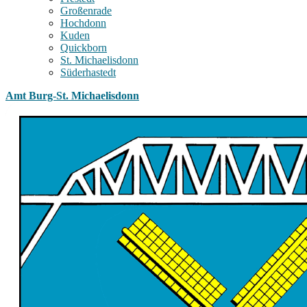
Großenrade
Hochdonn
Kuden
Quickborn
St. Michaelisdonn
Süderhastedt
Amt Burg-St. Michaelisdonn