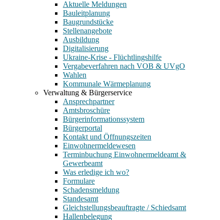
Aktuelle Meldungen
Bauleitplanung
Baugrundstücke
Stellenangebote
Ausbildung
Digitalisierung
Ukraine-Krise - Flüchtlingshilfe
Vergabeverfahren nach VOB & UVgO
Wahlen
Kommunale Wärmeplanung
Verwaltung & Bürgerservice
Ansprechpartner
Amtsbroschüre
Bürgerinformationssystem
Bürgerportal
Kontakt und Öffnungszeiten
Einwohnermeldewesen
Terminbuchung Einwohnermeldeamt &
Gewerbeamt
Was erledige ich wo?
Formulare
Schadensmeldung
Standesamt
Gleichstellungsbeauftragte / Schiedsamt
Hallenbelegung