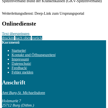
Spitzenverband Bund der Krankenkassen (GKV-Spitzenverband)
Weiterleitungsdienst: Deep-Link zum Ursprungsportal
Onlinedienste
Text überspringen
drucken
nach oben
zurück
Kurzmenü
Startseite
|
Kontakt und Öffnungszeiten
|
Impressum
|
Datenschutz
|
Feedback
|
Fehler melden
Anschrift
Amt Burg-St. Michaelisdonn
Holzmarkt 7
25712 Burg (Dithm.)