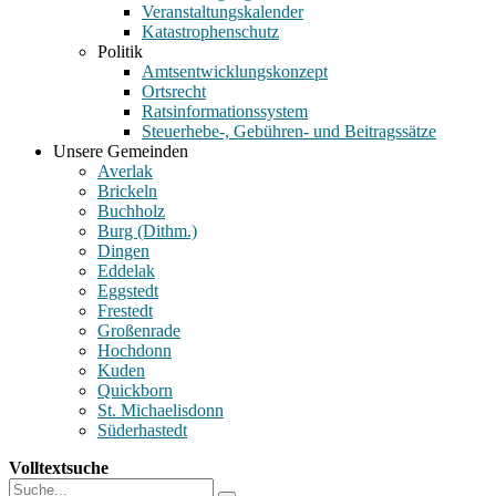
Veranstaltungskalender
Katastrophenschutz
Politik
Amtsentwicklungskonzept
Ortsrecht
Ratsinformationssystem
Steuerhebe-, Gebühren- und Beitragssätze
Unsere Gemeinden
Averlak
Brickeln
Buchholz
Burg (Dithm.)
Dingen
Eddelak
Eggstedt
Frestedt
Großenrade
Hochdonn
Kuden
Quickborn
St. Michaelisdonn
Süderhastedt
Volltextsuche