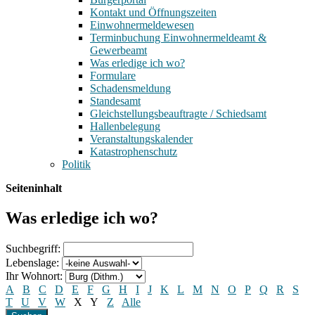
Kontakt und Öffnungszeiten
Einwohnermeldewesen
Terminbuchung Einwohnermeldeamt &
Gewerbeamt
Was erledige ich wo?
Formulare
Schadensmeldung
Standesamt
Gleichstellungsbeauftragte / Schiedsamt
Hallenbelegung
Veranstaltungskalender
Katastrophenschutz
Politik
Seiteninhalt
Was erledige ich wo?
Suchbegriff:
Lebenslage:
Ihr Wohnort:
A
B
C
D
E
F
G
H
I
J
K
L
M
N
O
P
Q
R
S
T
U
V
W
X
Y
Z
Alle