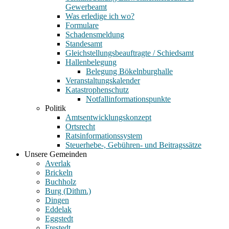
Gewerbeamt
Was erledige ich wo?
Formulare
Schadensmeldung
Standesamt
Gleichstellungsbeauftragte / Schiedsamt
Hallenbelegung
Belegung Bökelnburghalle
Veranstaltungskalender
Katastrophenschutz
Notfallinformationspunkte
Politik
Amtsentwicklungskonzept
Ortsrecht
Ratsinformationssystem
Steuerhebe-, Gebühren- und Beitragssätze
Unsere Gemeinden
Averlak
Brickeln
Buchholz
Burg (Dithm.)
Dingen
Eddelak
Eggstedt
Frestedt