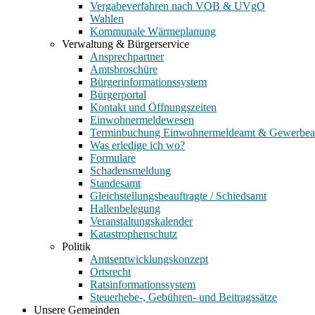
Vergabeverfahren nach VOB & UVgO
Wahlen
Kommunale Wärmeplanung
Verwaltung & Bürgerservice
Ansprechpartner
Amtsbroschüre
Bürgerinformationssystem
Bürgerportal
Kontakt und Öffnungszeiten
Einwohnermeldewesen
Terminbuchung Einwohnermeldeamt & Gewerbe
Was erledige ich wo?
Formulare
Schadensmeldung
Standesamt
Gleichstellungsbeauftragte / Schiedsamt
Hallenbelegung
Veranstaltungskalender
Katastrophenschutz
Politik
Amtsentwicklungskonzept
Ortsrecht
Ratsinformationssystem
Steuerhebe-, Gebühren- und Beitragssätze
Unsere Gemeinden