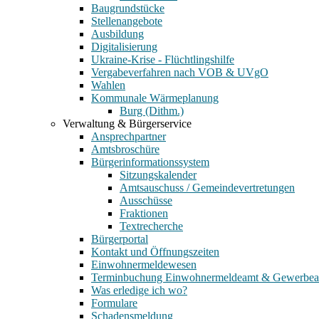
Baugrundstücke
Stellenangebote
Ausbildung
Digitalisierung
Ukraine-Krise - Flüchtlingshilfe
Vergabeverfahren nach VOB & UVgO
Wahlen
Kommunale Wärmeplanung
Burg (Dithm.)
Verwaltung & Bürgerservice
Ansprechpartner
Amtsbroschüre
Bürgerinformationssystem
Sitzungskalender
Amtsauschuss / Gemeindevertretungen
Ausschüsse
Fraktionen
Textrecherche
Bürgerportal
Kontakt und Öffnungszeiten
Einwohnermeldewesen
Terminbuchung Einwohnermeldeamt & Gewerbe
Was erledige ich wo?
Formulare
Schadensmeldung