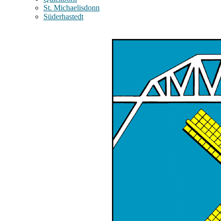
St. Michaelisdonn
Süderhastedt