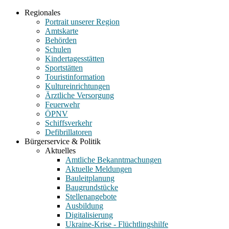
Regionales
Portrait unserer Region
Amtskarte
Behörden
Schulen
Kindertagesstätten
Sportstätten
Touristinformation
Kultureinrichtungen
Ärztliche Versorgung
Feuerwehr
ÖPNV
Schiffsverkehr
Defibrillatoren
Bürgerservice & Politik
Aktuelles
Amtliche Bekanntmachungen
Aktuelle Meldungen
Bauleitplanung
Baugrundstücke
Stellenangebote
Ausbildung
Digitalisierung
Ukraine-Krise - Flüchtlingshilfe