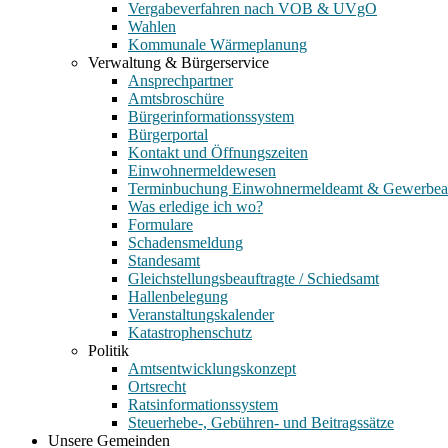
Vergabeverfahren nach VOB & UVgO
Wahlen
Kommunale Wärmeplanung
Verwaltung & Bürgerservice
Ansprechpartner
Amtsbroschüre
Bürgerinformationssystem
Bürgerportal
Kontakt und Öffnungszeiten
Einwohnermeldewesen
Terminbuchung Einwohnermeldeamt & Gewerbe
Was erledige ich wo?
Formulare
Schadensmeldung
Standesamt
Gleichstellungsbeauftragte / Schiedsamt
Hallenbelegung
Veranstaltungskalender
Katastrophenschutz
Politik
Amtsentwicklungskonzept
Ortsrecht
Ratsinformationssystem
Steuerhebe-, Gebühren- und Beitragssätze
Unsere Gemeinden