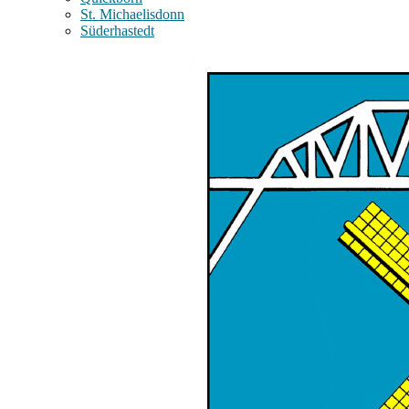
St. Michaelisdonn
Süderhastedt