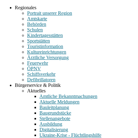
Regionales
Portrait unserer Region
Amtskarte
Behörden
Schulen
Kindertagesstätten
Sportstätten
Touristinformation
Kultureinrichtungen
Ärztliche Versorgung
Feuerwehr
ÖPNV
Schiffsverkehr
Defibrillatoren
Bürgerservice & Politik
Aktuelles
Amtliche Bekanntmachungen
Aktuelle Meldungen
Bauleitplanung
Baugrundstücke
Stellenangebote
Ausbildung
Digitalisierung
Ukraine-Krise - Flüchtlingshilfe