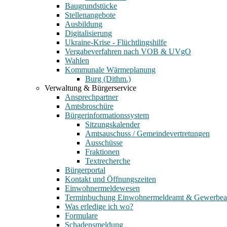
Baugrundstücke
Stellenangebote
Ausbildung
Digitalisierung
Ukraine-Krise - Flüchtlingshilfe
Vergabeverfahren nach VOB & UVgO
Wahlen
Kommunale Wärmeplanung
Burg (Dithm.)
Verwaltung & Bürgerservice
Ansprechpartner
Amtsbroschüre
Bürgerinformationssystem
Sitzungskalender
Amtsauschuss / Gemeindevertretungen
Ausschüsse
Fraktionen
Textrecherche
Bürgerportal
Kontakt und Öffnungszeiten
Einwohnermeldewesen
Terminbuchung Einwohnermeldeamt & Gewerbe
Was erledige ich wo?
Formulare
Schadensmeldung