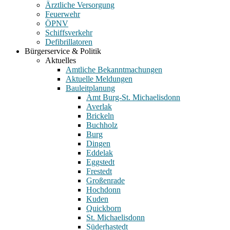
Ärztliche Versorgung
Feuerwehr
ÖPNV
Schiffsverkehr
Defibrillatoren
Bürgerservice & Politik
Aktuelles
Amtliche Bekanntmachungen
Aktuelle Meldungen
Bauleitplanung
Amt Burg-St. Michaelisdonn
Averlak
Brickeln
Buchholz
Burg
Dingen
Eddelak
Eggstedt
Frestedt
Großenrade
Hochdonn
Kuden
Quickborn
St. Michaelisdonn
Süderhastedt