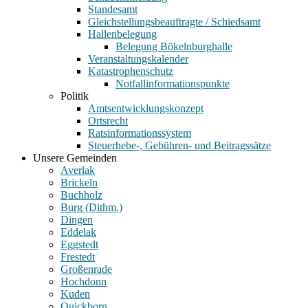
Standesamt
Gleichstellungsbeauftragte / Schiedsamt
Hallenbelegung
Belegung Bökelnburghalle
Veranstaltungskalender
Katastrophenschutz
Notfallinformationspunkte
Politik
Amtsentwicklungskonzept
Ortsrecht
Ratsinformationssystem
Steuerhebe-, Gebühren- und Beitragssätze
Unsere Gemeinden
Averlak
Brickeln
Buchholz
Burg (Dithm.)
Dingen
Eddelak
Eggstedt
Frestedt
Großenrade
Hochdonn
Kuden
Quickborn