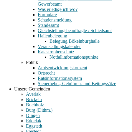
Gewerbeamt
Was erledige ich wo?
Formulare
Schadensmeldung
Standesamt
Gleichstellungsbeauftragte / Schiedsamt
Hallenbelegung
Belegung Bökelnburghalle
Veranstaltungskalender
Katastrophenschutz
Notfallinformationspunkte
Politik
Amtsentwicklungskonzept
Ortsrecht
Ratsinformationssystem
Steuerhebe-, Gebühren- und Beitragssätze
Unsere Gemeinden
Averlak
Brickeln
Buchholz
Burg (Dithm.)
Dingen
Eddelak
Eggstedt
Frestedt