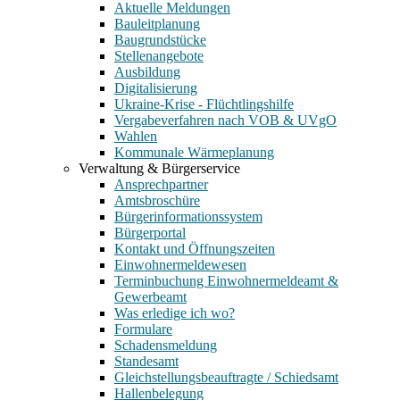
Aktuelle Meldungen
Bauleitplanung
Baugrundstücke
Stellenangebote
Ausbildung
Digitalisierung
Ukraine-Krise - Flüchtlingshilfe
Vergabeverfahren nach VOB & UVgO
Wahlen
Kommunale Wärmeplanung
Verwaltung & Bürgerservice
Ansprechpartner
Amtsbroschüre
Bürgerinformationssystem
Bürgerportal
Kontakt und Öffnungszeiten
Einwohnermeldewesen
Terminbuchung Einwohnermeldeamt &
Gewerbeamt
Was erledige ich wo?
Formulare
Schadensmeldung
Standesamt
Gleichstellungsbeauftragte / Schiedsamt
Hallenbelegung