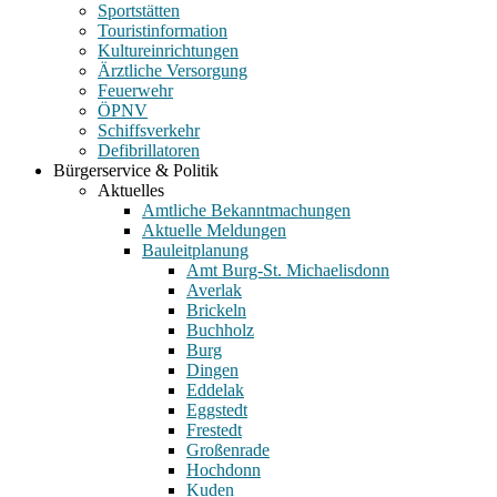
Sportstätten
Touristinformation
Kultureinrichtungen
Ärztliche Versorgung
Feuerwehr
ÖPNV
Schiffsverkehr
Defibrillatoren
Bürgerservice & Politik
Aktuelles
Amtliche Bekanntmachungen
Aktuelle Meldungen
Bauleitplanung
Amt Burg-St. Michaelisdonn
Averlak
Brickeln
Buchholz
Burg
Dingen
Eddelak
Eggstedt
Frestedt
Großenrade
Hochdonn
Kuden