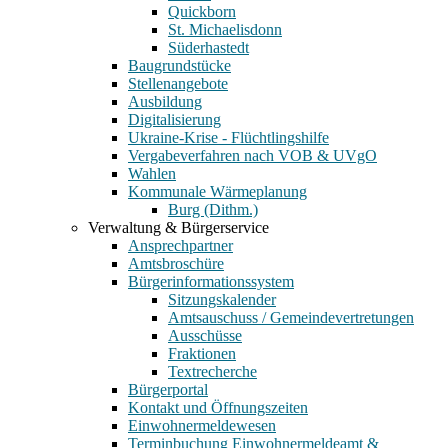
Quickborn
St. Michaelisdonn
Süderhastedt
Baugrundstücke
Stellenangebote
Ausbildung
Digitalisierung
Ukraine-Krise - Flüchtlingshilfe
Vergabeverfahren nach VOB & UVgO
Wahlen
Kommunale Wärmeplanung
Burg (Dithm.)
Verwaltung & Bürgerservice
Ansprechpartner
Amtsbroschüre
Bürgerinformationssystem
Sitzungskalender
Amtsauschuss / Gemeindevertretungen
Ausschüsse
Fraktionen
Textrecherche
Bürgerportal
Kontakt und Öffnungszeiten
Einwohnermeldewesen
Terminbuchung Einwohnermeldeamt &