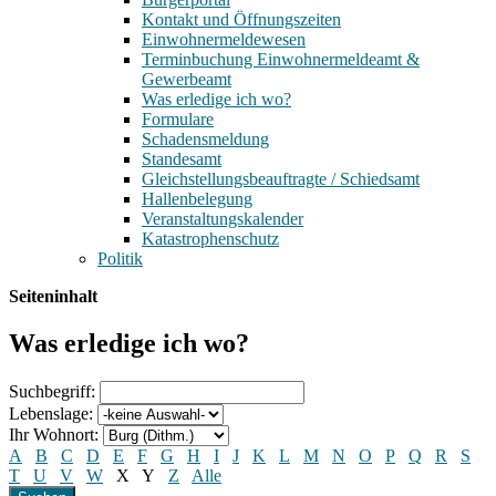
Kontakt und Öffnungszeiten
Einwohnermeldewesen
Terminbuchung Einwohnermeldeamt &
Gewerbeamt
Was erledige ich wo?
Formulare
Schadensmeldung
Standesamt
Gleichstellungsbeauftragte / Schiedsamt
Hallenbelegung
Veranstaltungskalender
Katastrophenschutz
Politik
Seiteninhalt
Was erledige ich wo?
Suchbegriff:
Lebenslage:
Ihr Wohnort:
A
B
C
D
E
F
G
H
I
J
K
L
M
N
O
P
Q
R
S
T
U
V
W
X
Y
Z
Alle