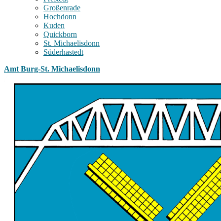
Großenrade
Hochdonn
Kuden
Quickborn
St. Michaelisdonn
Süderhastedt
Amt Burg-St. Michaelisdonn