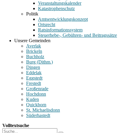
Veranstaltungskalender
Katastrophenschutz
Politik
Amtsentwicklungskonzept
Ortsrecht
Ratsinformationssystem
Steuerhebe-, Gebühren- und Beitragssätze
Unsere Gemeinden
Averlak
Brickeln
Buchholz
Burg (Dithm.)
Dingen
Eddelak
Eggstedt
Frestedt
Großenrade
Hochdonn
Kuden
Quickborn
St. Michaelisdonn
Süderhastedt
Volltextsuche