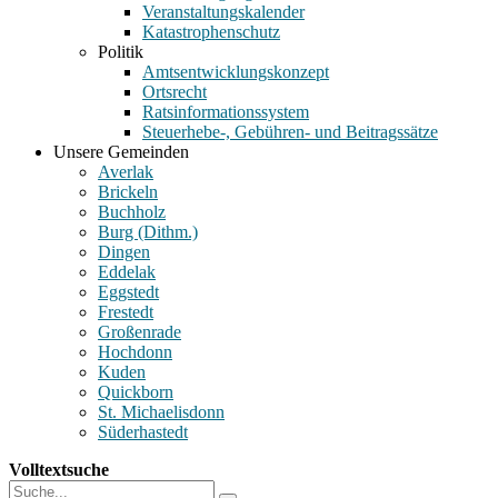
Veranstaltungskalender
Katastrophenschutz
Politik
Amtsentwicklungskonzept
Ortsrecht
Ratsinformationssystem
Steuerhebe-, Gebühren- und Beitragssätze
Unsere Gemeinden
Averlak
Brickeln
Buchholz
Burg (Dithm.)
Dingen
Eddelak
Eggstedt
Frestedt
Großenrade
Hochdonn
Kuden
Quickborn
St. Michaelisdonn
Süderhastedt
Volltextsuche