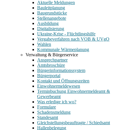
Aktuelle Meldungen
Bauleitplanung
Baugrundstücke
Stellenangebote
Ausbildung
Digitalisierung
Ukraine-Krise - Flüchtlingshilfe
Vergabeverfahren nach VOB & UVgO
Wahlen
Kommunale Wärmeplanung
Verwaltung & Bürgerservice
Ansprechpartner
Amtsbroschüre
Bürgerinformationssystem
Bürgerportal
Kontakt und Öffnungszeiten
Einwohnermeldewesen
Terminbuchung Einwohnermeldeamt &
Gewerbeamt
Was erledige ich wo?
Formulare
Schadensmeldung
Standesamt
Gleichstellungsbeauftragte / Schiedsamt
Hallenbelegung