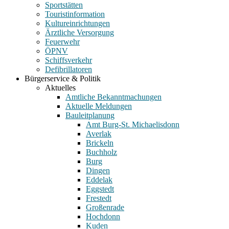
Sportstätten
Touristinformation
Kultureinrichtungen
Ärztliche Versorgung
Feuerwehr
ÖPNV
Schiffsverkehr
Defibrillatoren
Bürgerservice & Politik
Aktuelles
Amtliche Bekanntmachungen
Aktuelle Meldungen
Bauleitplanung
Amt Burg-St. Michaelisdonn
Averlak
Brickeln
Buchholz
Burg
Dingen
Eddelak
Eggstedt
Frestedt
Großenrade
Hochdonn
Kuden