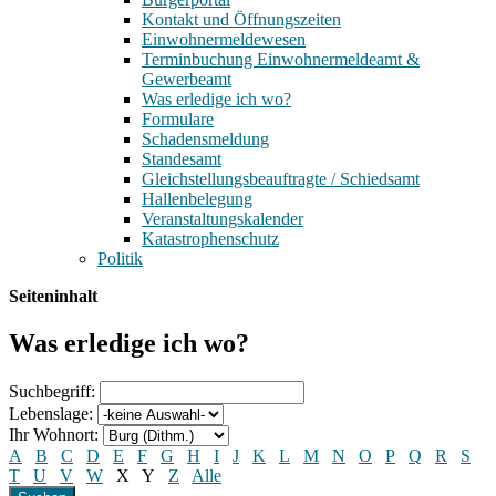
Kontakt und Öffnungszeiten
Einwohnermeldewesen
Terminbuchung Einwohnermeldeamt &
Gewerbeamt
Was erledige ich wo?
Formulare
Schadensmeldung
Standesamt
Gleichstellungsbeauftragte / Schiedsamt
Hallenbelegung
Veranstaltungskalender
Katastrophenschutz
Politik
Seiteninhalt
Was erledige ich wo?
Suchbegriff:
Lebenslage:
Ihr Wohnort:
A
B
C
D
E
F
G
H
I
J
K
L
M
N
O
P
Q
R
S
T
U
V
W
X
Y
Z
Alle