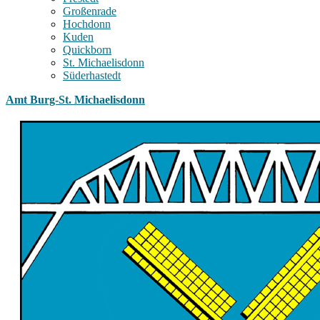
Großenrade
Hochdonn
Kuden
Quickborn
St. Michaelisdonn
Süderhastedt
Amt Burg-St. Michaelisdonn