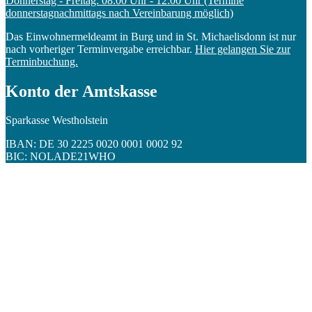
Donnerstag - Freitag: 08:00 Uhr - 12:00 Uhr (Termine
donnerstagnachmittags nach Vereinbarung möglich)
Das Einwohnermeldeamt in Burg und in St. Michaelisdonn ist nur
nach vorheriger Terminvergabe erreichbar.
Hier gelangen Sie zur
Terminbuchung.
Konto der Amtskasse
Sparkasse Westholstein
IBAN: DE 30 2225 0020 0001 0002 92
BIC: NOLADE21WHO