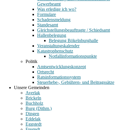
Gewerbeamt
Was erledige ich wo?
Formulare
Schadensmeldung
Standesamt
Gleichstellungsbeauftragte / Schiedsamt
Hallenbelegung
Belegung Bökelnburghalle
Veranstaltungskalender
Katastrophenschutz
Notfallinformationspunkte
Politik
Amtsentwicklungskonzept
Ortsrecht
Ratsinformationssystem
Steuerhebe-, Gebühren- und Beitragssätze
Unsere Gemeinden
Averlak
Brickeln
Buchholz
Burg (Dithm.)
Dingen
Eddelak
Eggstedt
Frestedt