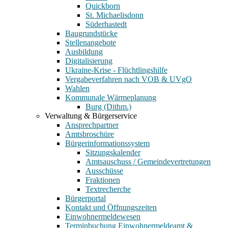
Quickborn
St. Michaelisdonn
Süderhastedt
Baugrundstücke
Stellenangebote
Ausbildung
Digitalisierung
Ukraine-Krise - Flüchtlingshilfe
Vergabeverfahren nach VOB & UVgO
Wahlen
Kommunale Wärmeplanung
Burg (Dithm.)
Verwaltung & Bürgerservice
Ansprechpartner
Amtsbroschüre
Bürgerinformationssystem
Sitzungskalender
Amtsauschuss / Gemeindevertretungen
Ausschüsse
Fraktionen
Textrecherche
Bürgerportal
Kontakt und Öffnungszeiten
Einwohnermeldewesen
Terminbuchung Einwohnermeldeamt &