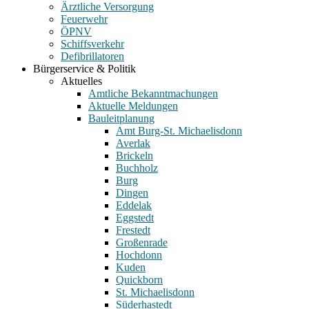
Ärztliche Versorgung
Feuerwehr
ÖPNV
Schiffsverkehr
Defibrillatoren
Bürgerservice & Politik
Aktuelles
Amtliche Bekanntmachungen
Aktuelle Meldungen
Bauleitplanung
Amt Burg-St. Michaelisdonn
Averlak
Brickeln
Buchholz
Burg
Dingen
Eddelak
Eggstedt
Frestedt
Großenrade
Hochdonn
Kuden
Quickborn
St. Michaelisdonn
Süderhastedt