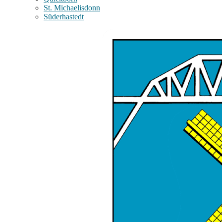
St. Michaelisdonn
Süderhastedt