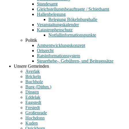
Standesamt
Gleichstellungsbeauftragte / Schiedsamt
Hallenbelegung
Belegung Bökelnburghalle
Veranstaltungskalender
Katastrophenschutz
Notfallinformationspunkte
Politik
Amtsentwicklungskonzept
Ortsrecht
Ratsinformationssystem
Steuerhebe-, Gebühren- und Beitragssätze
Unsere Gemeinden
Averlak
Brickeln
Buchholz
Burg (Dithm.)
Dingen
Eddelak
Eggstedt
Frestedt
Großenrade
Hochdonn
Kuden
Quickborn