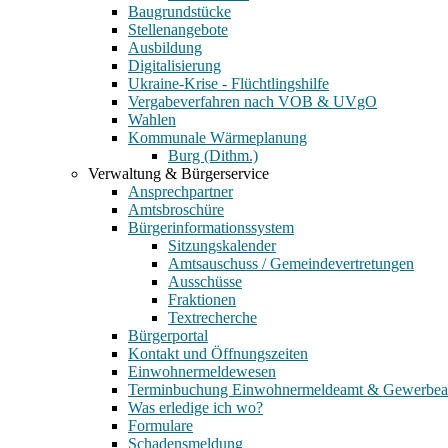
Baugrundstücke
Stellenangebote
Ausbildung
Digitalisierung
Ukraine-Krise - Flüchtlingshilfe
Vergabeverfahren nach VOB & UVgO
Wahlen
Kommunale Wärmeplanung
Burg (Dithm.)
Verwaltung & Bürgerservice
Ansprechpartner
Amtsbroschüre
Bürgerinformationssystem
Sitzungskalender
Amtsauschuss / Gemeindevertretungen
Ausschüsse
Fraktionen
Textrecherche
Bürgerportal
Kontakt und Öffnungszeiten
Einwohnermeldewesen
Terminbuchung Einwohnermeldeamt & Gewerbe
Was erledige ich wo?
Formulare
Schadensmeldung