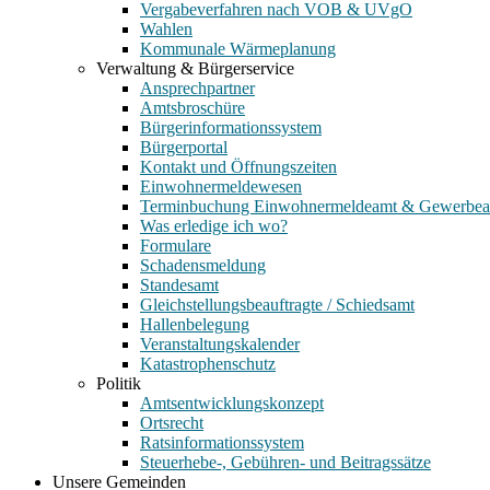
Vergabeverfahren nach VOB & UVgO
Wahlen
Kommunale Wärmeplanung
Verwaltung & Bürgerservice
Ansprechpartner
Amtsbroschüre
Bürgerinformationssystem
Bürgerportal
Kontakt und Öffnungszeiten
Einwohnermeldewesen
Terminbuchung Einwohnermeldeamt & Gewerbe
Was erledige ich wo?
Formulare
Schadensmeldung
Standesamt
Gleichstellungsbeauftragte / Schiedsamt
Hallenbelegung
Veranstaltungskalender
Katastrophenschutz
Politik
Amtsentwicklungskonzept
Ortsrecht
Ratsinformationssystem
Steuerhebe-, Gebühren- und Beitragssätze
Unsere Gemeinden