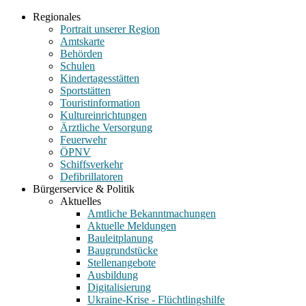
Regionales
Portrait unserer Region
Amtskarte
Behörden
Schulen
Kindertagesstätten
Sportstätten
Touristinformation
Kultureinrichtungen
Ärztliche Versorgung
Feuerwehr
ÖPNV
Schiffsverkehr
Defibrillatoren
Bürgerservice & Politik
Aktuelles
Amtliche Bekanntmachungen
Aktuelle Meldungen
Bauleitplanung
Baugrundstücke
Stellenangebote
Ausbildung
Digitalisierung
Ukraine-Krise - Flüchtlingshilfe