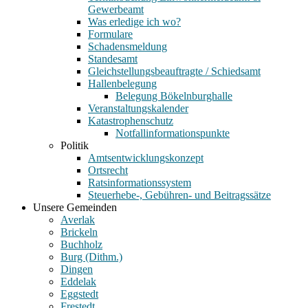
Gewerbeamt
Was erledige ich wo?
Formulare
Schadensmeldung
Standesamt
Gleichstellungsbeauftragte / Schiedsamt
Hallenbelegung
Belegung Bökelnburghalle
Veranstaltungskalender
Katastrophenschutz
Notfallinformationspunkte
Politik
Amtsentwicklungskonzept
Ortsrecht
Ratsinformationssystem
Steuerhebe-, Gebühren- und Beitragssätze
Unsere Gemeinden
Averlak
Brickeln
Buchholz
Burg (Dithm.)
Dingen
Eddelak
Eggstedt
Frestedt