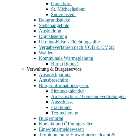
Quickborn
St. Michaelisdonn
Süderhastedt
Baugrundstücke
Stellenangebote
Ausbildung
Digitalisierung
Ukraine-Krise - Flüchtlingshilfe
Vergabeverfahren nach VOB & UVgO
Wahlen
Kommunale Wärmeplanung
Burg (Dithm.)
Verwaltung & Bürgerservice
Ansprechpartner
Amtsbroschüre
Bürgerinformationssystem
Sitzungskalender
Amtsauschuss / Gemeindevertretungen
Ausschüsse
Fraktionen
Textrecherche
Bürgerportal
Kontakt und Öffnungszeiten
Einwohnermeldewesen
Terminbuchung Einwohnermeldeamt &