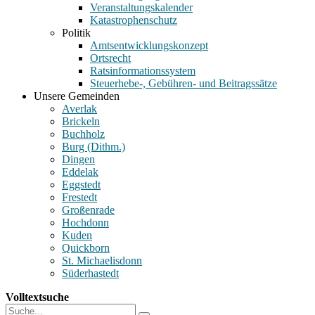
Veranstaltungskalender
Katastrophenschutz
Politik
Amtsentwicklungskonzept
Ortsrecht
Ratsinformationssystem
Steuerhebe-, Gebühren- und Beitragssätze
Unsere Gemeinden
Averlak
Brickeln
Buchholz
Burg (Dithm.)
Dingen
Eddelak
Eggstedt
Frestedt
Großenrade
Hochdonn
Kuden
Quickborn
St. Michaelisdonn
Süderhastedt
Volltextsuche