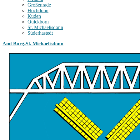
Großenrade
Hochdonn
Kuden
Quickborn
St. Michaelisdonn
Süderhastedt
Amt Burg-St. Michaelisdonn