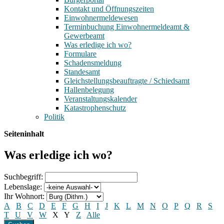
Kontakt und Öffnungszeiten
Einwohnermeldewesen
Terminbuchung Einwohnermeldeamt &
Gewerbeamt
Was erledige ich wo?
Formulare
Schadensmeldung
Standesamt
Gleichstellungsbeauftragte / Schiedsamt
Hallenbelegung
Veranstaltungskalender
Katastrophenschutz
Politik
Seiteninhalt
Was erledige ich wo?
Suchbegriff:
Lebenslage:
Ihr Wohnort:
A
B
C
D
E
F
G
H
I
J
K
L
M
N
O
P
Q
R
S
T
U
V
W
X
Y
Z
Alle