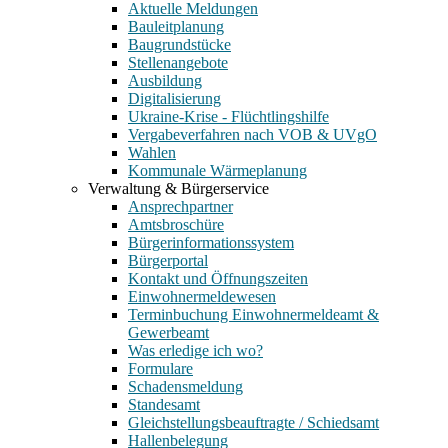
Aktuelle Meldungen
Bauleitplanung
Baugrundstücke
Stellenangebote
Ausbildung
Digitalisierung
Ukraine-Krise - Flüchtlingshilfe
Vergabeverfahren nach VOB & UVgO
Wahlen
Kommunale Wärmeplanung
Verwaltung & Bürgerservice
Ansprechpartner
Amtsbroschüre
Bürgerinformationssystem
Bürgerportal
Kontakt und Öffnungszeiten
Einwohnermeldewesen
Terminbuchung Einwohnermeldeamt &
Gewerbeamt
Was erledige ich wo?
Formulare
Schadensmeldung
Standesamt
Gleichstellungsbeauftragte / Schiedsamt
Hallenbelegung