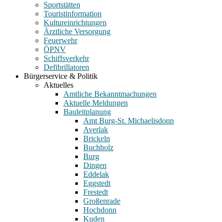
Sportstätten
Touristinformation
Kultureinrichtungen
Ärztliche Versorgung
Feuerwehr
ÖPNV
Schiffsverkehr
Defibrillatoren
Bürgerservice & Politik
Aktuelles
Amtliche Bekanntmachungen
Aktuelle Meldungen
Bauleitplanung
Amt Burg-St. Michaelisdonn
Averlak
Brickeln
Buchholz
Burg
Dingen
Eddelak
Eggstedt
Frestedt
Großenrade
Hochdonn
Kuden