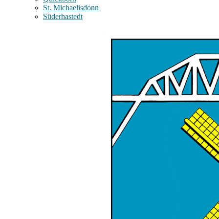
St. Michaelisdonn
Süderhastedt