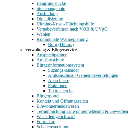
Baugrundstücke
Stellenangebote
Ausbildung
Digitalisierung
Ukraine-Krise - Flüchtlingshilfe
Vergabeverfahren nach VOB & UVgO
Wahlen
Kommunale Wärmeplanung
Burg (Dithm.)
Verwaltung & Bürgerservice
Ansprechpartner
Amtsbroschüre
Bürgerinformationssystem
Sitzungskalender
Amtsauschuss / Gemeindevertretungen
Ausschüsse
Fraktionen
Textrecherche
Bürgerportal
Kontakt und Öffnungszeiten
Einwohnermeldewesen
Terminbuchung Einwohnermeldeamt & Gewerbe
Was erledige ich wo?
Formulare
Schadensmeldung