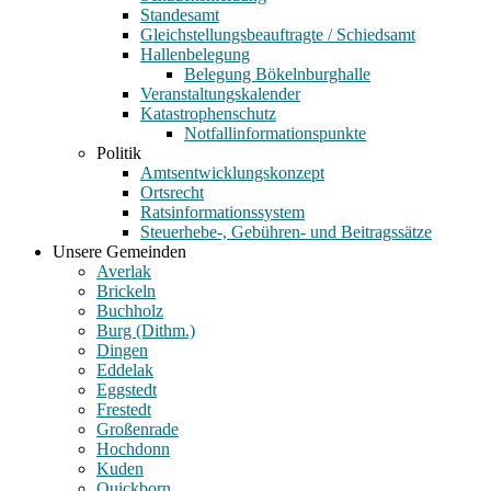
Standesamt
Gleichstellungsbeauftragte / Schiedsamt
Hallenbelegung
Belegung Bökelnburghalle
Veranstaltungskalender
Katastrophenschutz
Notfallinformationspunkte
Politik
Amtsentwicklungskonzept
Ortsrecht
Ratsinformationssystem
Steuerhebe-, Gebühren- und Beitragssätze
Unsere Gemeinden
Averlak
Brickeln
Buchholz
Burg (Dithm.)
Dingen
Eddelak
Eggstedt
Frestedt
Großenrade
Hochdonn
Kuden
Quickborn