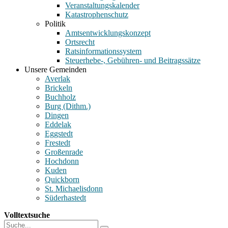
Veranstaltungskalender
Katastrophenschutz
Politik
Amtsentwicklungskonzept
Ortsrecht
Ratsinformationssystem
Steuerhebe-, Gebühren- und Beitragssätze
Unsere Gemeinden
Averlak
Brickeln
Buchholz
Burg (Dithm.)
Dingen
Eddelak
Eggstedt
Frestedt
Großenrade
Hochdonn
Kuden
Quickborn
St. Michaelisdonn
Süderhastedt
Volltextsuche