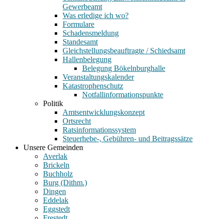
Gewerbeamt
Was erledige ich wo?
Formulare
Schadensmeldung
Standesamt
Gleichstellungsbeauftragte / Schiedsamt
Hallenbelegung
Belegung Bökelnburghalle
Veranstaltungskalender
Katastrophenschutz
Notfallinformationspunkte
Politik
Amtsentwicklungskonzept
Ortsrecht
Ratsinformationssystem
Steuerhebe-, Gebühren- und Beitragssätze
Unsere Gemeinden
Averlak
Brickeln
Buchholz
Burg (Dithm.)
Dingen
Eddelak
Eggstedt
Frestedt