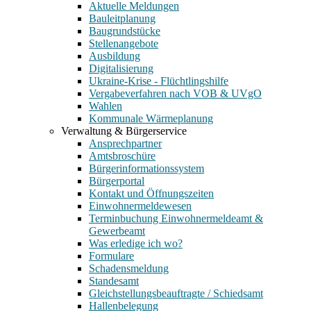
Aktuelle Meldungen
Bauleitplanung
Baugrundstücke
Stellenangebote
Ausbildung
Digitalisierung
Ukraine-Krise - Flüchtlingshilfe
Vergabeverfahren nach VOB & UVgO
Wahlen
Kommunale Wärmeplanung
Verwaltung & Bürgerservice
Ansprechpartner
Amtsbroschüre
Bürgerinformationssystem
Bürgerportal
Kontakt und Öffnungszeiten
Einwohnermeldewesen
Terminbuchung Einwohnermeldeamt &
Gewerbeamt
Was erledige ich wo?
Formulare
Schadensmeldung
Standesamt
Gleichstellungsbeauftragte / Schiedsamt
Hallenbelegung