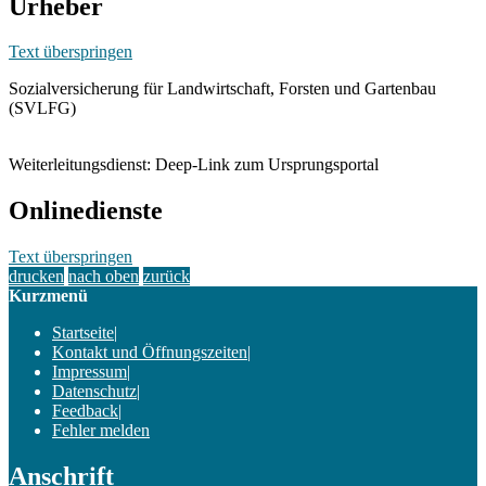
Urheber
Text überspringen
Sozialversicherung für Landwirtschaft, Forsten und Gartenbau
(SVLFG)
Weiterleitungsdienst: Deep-Link zum Ursprungsportal
Onlinedienste
Text überspringen
drucken
nach oben
zurück
Kurzmenü
Startseite
|
Kontakt und Öffnungszeiten
|
Impressum
|
Datenschutz
|
Feedback
|
Fehler melden
Anschrift