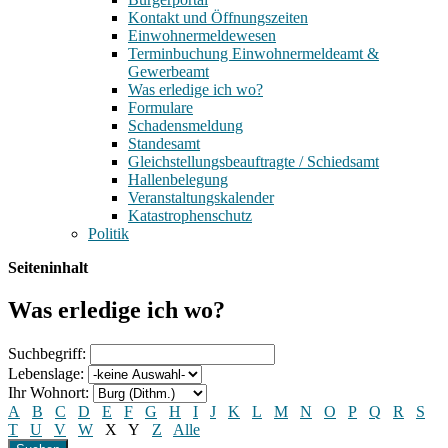
Kontakt und Öffnungszeiten
Einwohnermeldewesen
Terminbuchung Einwohnermeldeamt &
Gewerbeamt
Was erledige ich wo?
Formulare
Schadensmeldung
Standesamt
Gleichstellungsbeauftragte / Schiedsamt
Hallenbelegung
Veranstaltungskalender
Katastrophenschutz
Politik
Seiteninhalt
Was erledige ich wo?
Suchbegriff:
Lebenslage:
Ihr Wohnort:
A
B
C
D
E
F
G
H
I
J
K
L
M
N
O
P
Q
R
S
T
U
V
W
X
Y
Z
Alle