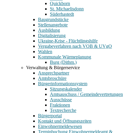
Quickborn
St. Michaelisdonn
Süderhastedt
Baugrundstücke
Stellenangebote
Ausbildung
Digitalisierung
Ukraine-Krise - Flüchtlingshilfe
Vergabeverfahren nach VOB & UVgO
Wahlen
Kommunale Wärmeplanung
Burg (Dithm.)
Verwaltung & Bürgerservice
Ansprechpartner
Amtsbroschüre
Bürgerinformationssystem
Sitzungskalender
Amtsauschuss / Gemeindevertretungen
Ausschüsse
Fraktionen
Textrecherche
Bürgerportal
Kontakt und Öffnungszeiten
Einwohnermeldewesen
Terminbuchung Einwohnermeldeamt &