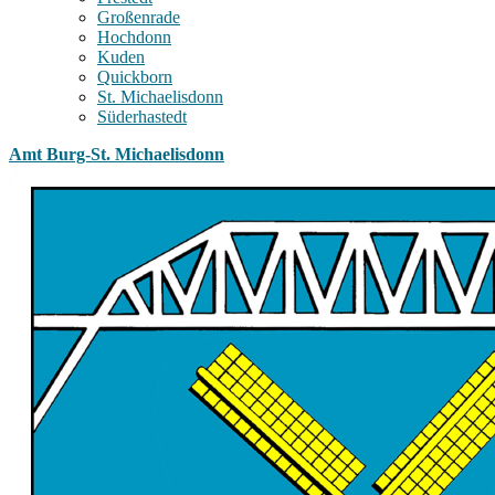
Großenrade
Hochdonn
Kuden
Quickborn
St. Michaelisdonn
Süderhastedt
Amt Burg-St. Michaelisdonn