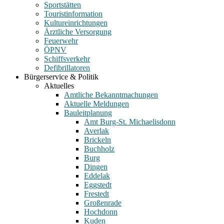
Sportstätten
Touristinformation
Kultureinrichtungen
Ärztliche Versorgung
Feuerwehr
ÖPNV
Schiffsverkehr
Defibrillatoren
Bürgerservice & Politik
Aktuelles
Amtliche Bekanntmachungen
Aktuelle Meldungen
Bauleitplanung
Amt Burg-St. Michaelisdonn
Averlak
Brickeln
Buchholz
Burg
Dingen
Eddelak
Eggstedt
Frestedt
Großenrade
Hochdonn
Kuden