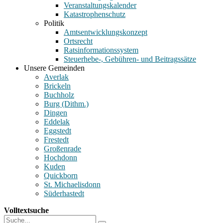
Veranstaltungskalender
Katastrophenschutz
Politik
Amtsentwicklungskonzept
Ortsrecht
Ratsinformationssystem
Steuerhebe-, Gebühren- und Beitragssätze
Unsere Gemeinden
Averlak
Brickeln
Buchholz
Burg (Dithm.)
Dingen
Eddelak
Eggstedt
Frestedt
Großenrade
Hochdonn
Kuden
Quickborn
St. Michaelisdonn
Süderhastedt
Volltextsuche