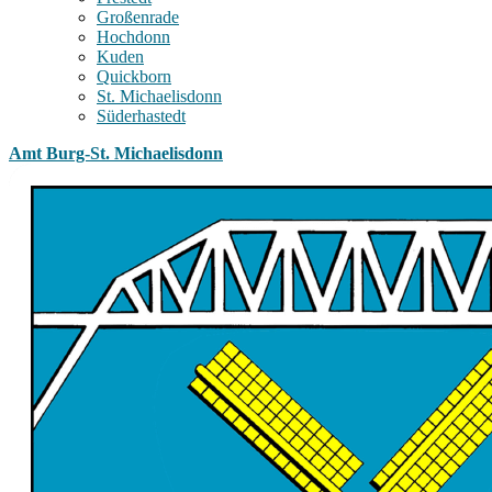
Großenrade
Hochdonn
Kuden
Quickborn
St. Michaelisdonn
Süderhastedt
Amt Burg-St. Michaelisdonn