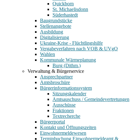
Quickborn
St. Michaelisdonn
Süderhastedt
Baugrundstücke
Stellenangebote
Ausbildung
Digitalisierung
Ukraine-Krise - Flüchtlingshilfe
Vergabeverfahren nach VOB & UVgO
Wahlen
Kommunale Wärmeplanung
Burg (Dithm.)
Verwaltung & Bürgerservice
Ansprechpartner
Amtsbroschüre
Bürgerinformationssystem
Sitzungskalender
Amtsauschuss / Gemeindevertretungen
Ausschüsse
Fraktionen
Textrecherche
Bürgerportal
Kontakt und Öffnungszeiten
Einwohnermeldewesen
Terminbuchung Einwohnermeldeamt &