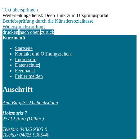
Text überspringen
Weiterleitungsdienst: Deep-Link zum Ursprungsportal
Betriebsprüfung durch die Künstlersozialkasse
Widerspruchsprüfung
drucken
nach oben
zurück
Kurzmenü
Startseite
|
Kontakt und Öffnungszeiten
|
Impressum
|
Datenschutz
|
Feedback
|
Fehler melden
Anschrift
Amt Burg-St. Michaelisdonn
Holzmarkt 7
25712 Burg (Dithm.)
Telefon: 04825 9305-0
Telefax: 04825 9305-40