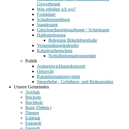
Gewerbeamt
Was erledige ich wo?
Formulare
Schadensmeldung
Standesamt
Gleichstellungsbeauftragte / Schiedsamt
Hallenbelegung
Belegung Bökelnburghalle
Veranstaltungskalender
Katastrophenschutz
Notfallinformationspunkte
Politik
Amtsentwicklungskonzept
Ortsrecht
Ratsinformationssystem
Steuerhebe-, Gebühren- und Beitragssätze
Unsere Gemeinden
Averlak
Brickeln
Buchholz
Burg (Dithm.)
Dingen
Eddelak
Eggstedt
Frestedt