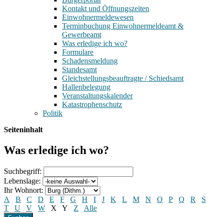
Kontakt und Öffnungszeiten
Einwohnermeldewesen
Terminbuchung Einwohnermeldeamt &
Gewerbeamt
Was erledige ich wo?
Formulare
Schadensmeldung
Standesamt
Gleichstellungsbeauftragte / Schiedsamt
Hallenbelegung
Veranstaltungskalender
Katastrophenschutz
Politik
Seiteninhalt
Was erledige ich wo?
Suchbegriff:
Lebenslage:
Ihr Wohnort:
A
B
C
D
E
F
G
H
I
J
K
L
M
N
O
P
Q
R
S
T
U
V
W
X
Y
Z
Alle