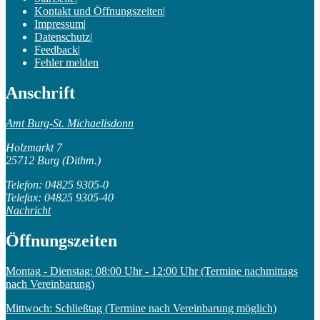
Kontakt und Öffnungszeiten
|
Impressum
|
Datenschutz
|
Feedback
|
Fehler melden
Anschrift
Amt Burg-St. Michaelisdonn
Holzmarkt 7
25712 Burg (Dithm.)
Telefon: 04825 9305-0
Telefax: 04825 9305-40
Nachricht
Öffnungszeiten
Montag - Dienstag: 08:00 Uhr - 12:00 Uhr (Termine nachmittags
nach Vereinbarung)
Mittwoch: Schließtag (Termine nach Vereinbarung möglich)