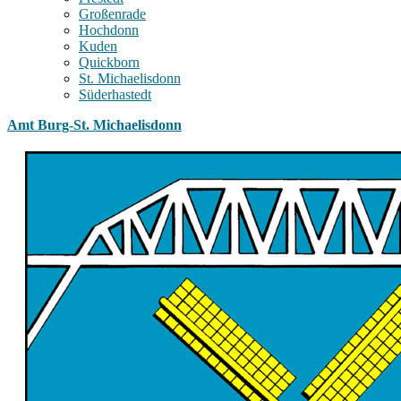
Großenrade
Hochdonn
Kuden
Quickborn
St. Michaelisdonn
Süderhastedt
Amt Burg-St. Michaelisdonn