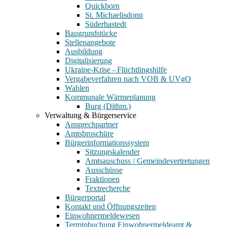
Quickborn
St. Michaelisdonn
Süderhastedt
Baugrundstücke
Stellenangebote
Ausbildung
Digitalisierung
Ukraine-Krise - Flüchtlingshilfe
Vergabeverfahren nach VOB & UVgO
Wahlen
Kommunale Wärmeplanung
Burg (Dithm.)
Verwaltung & Bürgerservice
Ansprechpartner
Amtsbroschüre
Bürgerinformationssystem
Sitzungskalender
Amtsauschuss / Gemeindevertretungen
Ausschüsse
Fraktionen
Textrecherche
Bürgerportal
Kontakt und Öffnungszeiten
Einwohnermeldewesen
Terminbuchung Einwohnermeldeamt &