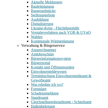
Aktuelle Meldungen
Bauleitplanung
Baugrundstücke
Stellenangebote
Ausbildung
Digitalisierung
Ukraine-Krise - Flüchtlingshilfe
Vergabeverfahren nach VOB & UVgO
Wahlen
Kommunale Wärmeplanung
Verwaltung & Bürgerservice
Ansprechpartner
Amtsbroschüre
Bürgerinformationssystem
Bürgerportal
Kontakt und Öffnungszeiten
Einwohnermeldewesen
Terminbuchung Einwohnermeldeamt &
Gewerbeamt
Was erledige ich wo?
Formulare
Schadensmeldung
Standesamt
Gleichstellungsbeauftragte / Schiedsamt
Hallenbelegung