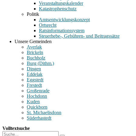
Veranstaltungskalender
Katastrophenschutz
Politik
Amtsentwicklungskonzept
Ortsrecht
Ratsinformationssystem
Steuerhebe-, Gebühren- und Beitragssätze
Unsere Gemeinden
Averlak
Brickeln
Buchholz
Burg (Dithm.)
Dingen
Eddelak
Eggstedt
Frestedt
Großenrade
Hochdonn
Kuden
Quickborn
St. Michaelisdonn
Süderhastedt
Volltextsuche