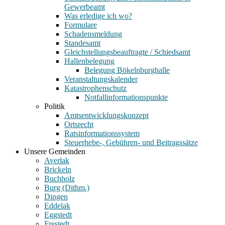
Gewerbeamt
Was erledige ich wo?
Formulare
Schadensmeldung
Standesamt
Gleichstellungsbeauftragte / Schiedsamt
Hallenbelegung
Belegung Bökelnburghalle
Veranstaltungskalender
Katastrophenschutz
Notfallinformationspunkte
Politik
Amtsentwicklungskonzept
Ortsrecht
Ratsinformationssystem
Steuerhebe-, Gebühren- und Beitragssätze
Unsere Gemeinden
Averlak
Brickeln
Buchholz
Burg (Dithm.)
Dingen
Eddelak
Eggstedt
Frestedt