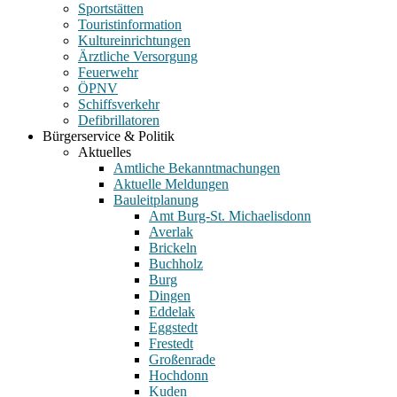
Sportstätten
Touristinformation
Kultureinrichtungen
Ärztliche Versorgung
Feuerwehr
ÖPNV
Schiffsverkehr
Defibrillatoren
Bürgerservice & Politik
Aktuelles
Amtliche Bekanntmachungen
Aktuelle Meldungen
Bauleitplanung
Amt Burg-St. Michaelisdonn
Averlak
Brickeln
Buchholz
Burg
Dingen
Eddelak
Eggstedt
Frestedt
Großenrade
Hochdonn
Kuden