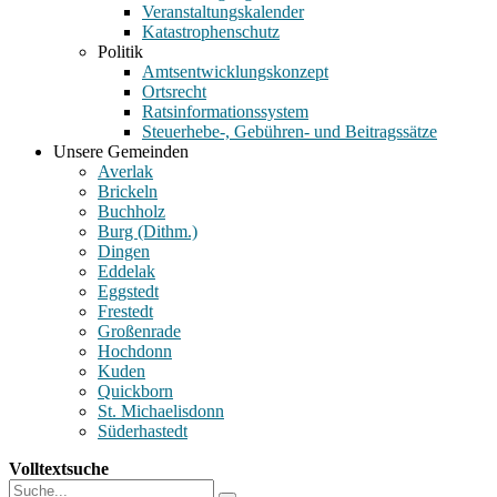
Veranstaltungskalender
Katastrophenschutz
Politik
Amtsentwicklungskonzept
Ortsrecht
Ratsinformationssystem
Steuerhebe-, Gebühren- und Beitragssätze
Unsere Gemeinden
Averlak
Brickeln
Buchholz
Burg (Dithm.)
Dingen
Eddelak
Eggstedt
Frestedt
Großenrade
Hochdonn
Kuden
Quickborn
St. Michaelisdonn
Süderhastedt
Volltextsuche