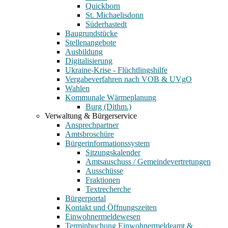
Quickborn
St. Michaelisdonn
Süderhastedt
Baugrundstücke
Stellenangebote
Ausbildung
Digitalisierung
Ukraine-Krise - Flüchtlingshilfe
Vergabeverfahren nach VOB & UVgO
Wahlen
Kommunale Wärmeplanung
Burg (Dithm.)
Verwaltung & Bürgerservice
Ansprechpartner
Amtsbroschüre
Bürgerinformationssystem
Sitzungskalender
Amtsauschuss / Gemeindevertretungen
Ausschüsse
Fraktionen
Textrecherche
Bürgerportal
Kontakt und Öffnungszeiten
Einwohnermeldewesen
Terminbuchung Einwohnermeldeamt &