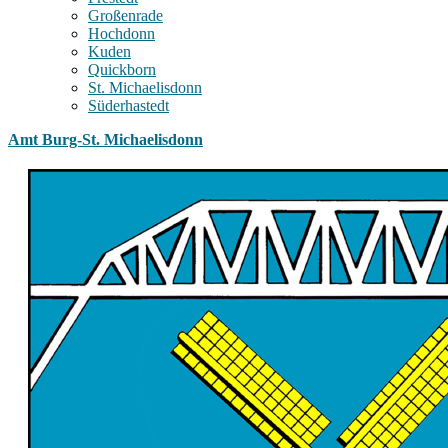
Großenrade
Hochdonn
Kuden
Quickborn
St. Michaelisdonn
Süderhastedt
Amt Burg-St. Michaelisdonn