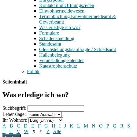
Kontakt und Öffnungszeiten
Einwohnermeldewesen
Terminbuchung Einwohnermeldeamt &
Gewerbeamt
Was erledige ich wo?
Formulare
Schadensmeldung
Standesamt
Gleichstellungsbeauftragte / Schiedsamt
Hallenbelegung
Veranstaltungskalender
Katastrophenschutz
Politik
Seiteninhalt
Was erledige ich wo?
Suchbegriff:
Lebenslage:
Ihr Wohnort:
A
B
C
D
E
F
G
H
I
J
K
L
M
N
O
P
Q
R
S
T
U
V
W
X
Y
Z
Alle