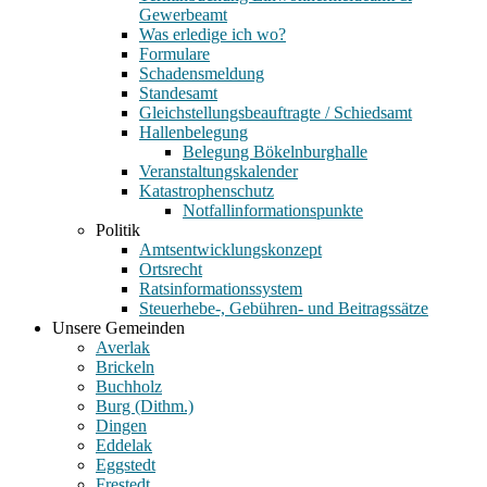
Gewerbeamt
Was erledige ich wo?
Formulare
Schadensmeldung
Standesamt
Gleichstellungsbeauftragte / Schiedsamt
Hallenbelegung
Belegung Bökelnburghalle
Veranstaltungskalender
Katastrophenschutz
Notfallinformationspunkte
Politik
Amtsentwicklungskonzept
Ortsrecht
Ratsinformationssystem
Steuerhebe-, Gebühren- und Beitragssätze
Unsere Gemeinden
Averlak
Brickeln
Buchholz
Burg (Dithm.)
Dingen
Eddelak
Eggstedt
Frestedt