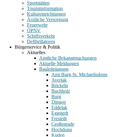
Sportstätten
Touristinformation
Kultureinrichtungen
Ärztliche Versorgung
Feuerwehr
ÖPNV
Schiffsverkehr
Defibrillatoren
Bürgerservice & Politik
Aktuelles
Amtliche Bekanntmachungen
Aktuelle Meldungen
Bauleitplanung
Amt Burg-St. Michaelisdonn
Averlak
Brickeln
Buchholz
Burg
Dingen
Eddelak
Eggstedt
Frestedt
Großenrade
Hochdonn
Kuden