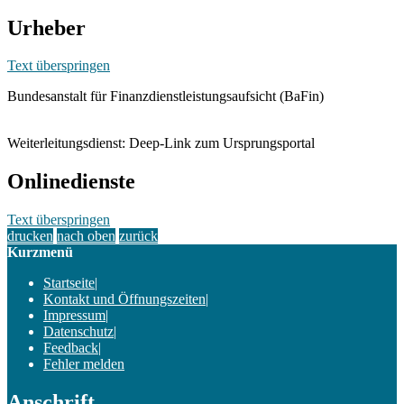
Urheber
Text überspringen
Bundesanstalt für Finanzdienstleistungsaufsicht (BaFin)
Weiterleitungsdienst: Deep-Link zum Ursprungsportal
Onlinedienste
Text überspringen
drucken
nach oben
zurück
Kurzmenü
Startseite
|
Kontakt und Öffnungszeiten
|
Impressum
|
Datenschutz
|
Feedback
|
Fehler melden
Anschrift