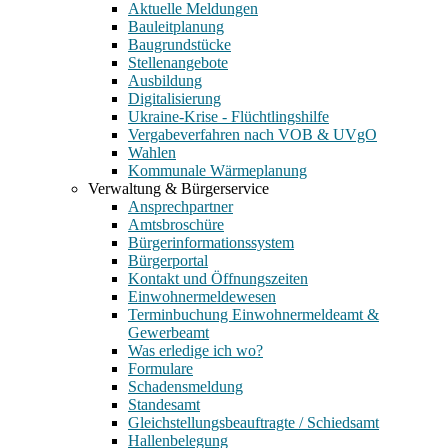
Aktuelle Meldungen
Bauleitplanung
Baugrundstücke
Stellenangebote
Ausbildung
Digitalisierung
Ukraine-Krise - Flüchtlingshilfe
Vergabeverfahren nach VOB & UVgO
Wahlen
Kommunale Wärmeplanung
Verwaltung & Bürgerservice
Ansprechpartner
Amtsbroschüre
Bürgerinformationssystem
Bürgerportal
Kontakt und Öffnungszeiten
Einwohnermeldewesen
Terminbuchung Einwohnermeldeamt &
Gewerbeamt
Was erledige ich wo?
Formulare
Schadensmeldung
Standesamt
Gleichstellungsbeauftragte / Schiedsamt
Hallenbelegung