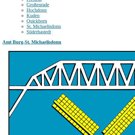
Großenrade
Hochdonn
Kuden
Quickborn
St. Michaelisdonn
Süderhastedt
Amt Burg-St. Michaelisdonn