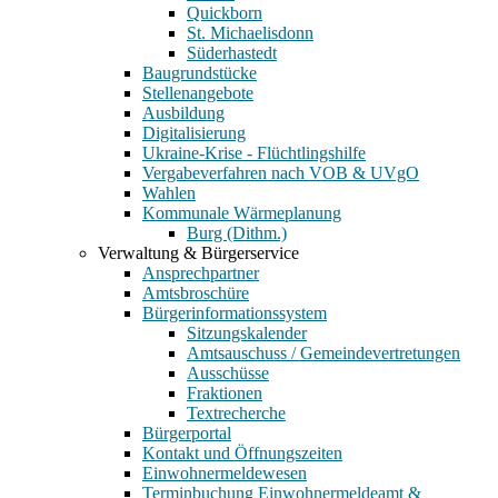
Quickborn
St. Michaelisdonn
Süderhastedt
Baugrundstücke
Stellenangebote
Ausbildung
Digitalisierung
Ukraine-Krise - Flüchtlingshilfe
Vergabeverfahren nach VOB & UVgO
Wahlen
Kommunale Wärmeplanung
Burg (Dithm.)
Verwaltung & Bürgerservice
Ansprechpartner
Amtsbroschüre
Bürgerinformationssystem
Sitzungskalender
Amtsauschuss / Gemeindevertretungen
Ausschüsse
Fraktionen
Textrecherche
Bürgerportal
Kontakt und Öffnungszeiten
Einwohnermeldewesen
Terminbuchung Einwohnermeldeamt &