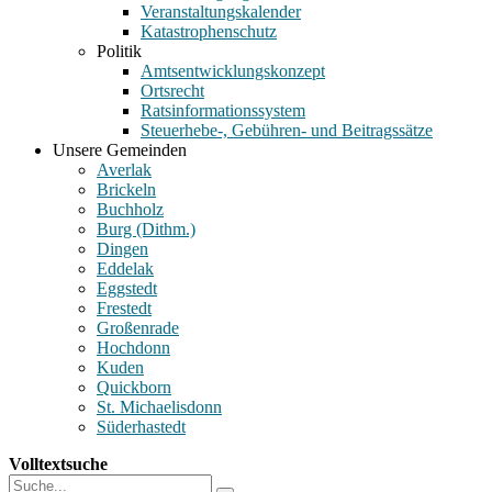
Veranstaltungskalender
Katastrophenschutz
Politik
Amtsentwicklungskonzept
Ortsrecht
Ratsinformationssystem
Steuerhebe-, Gebühren- und Beitragssätze
Unsere Gemeinden
Averlak
Brickeln
Buchholz
Burg (Dithm.)
Dingen
Eddelak
Eggstedt
Frestedt
Großenrade
Hochdonn
Kuden
Quickborn
St. Michaelisdonn
Süderhastedt
Volltextsuche