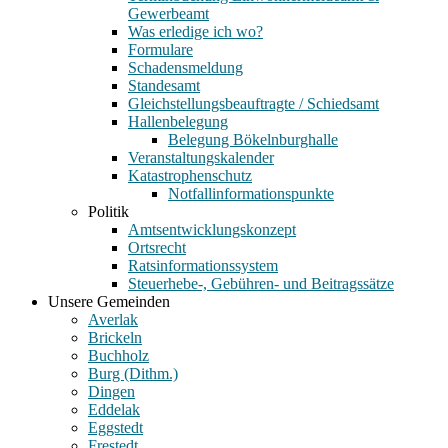
Gewerbeamt
Was erledige ich wo?
Formulare
Schadensmeldung
Standesamt
Gleichstellungsbeauftragte / Schiedsamt
Hallenbelegung
Belegung Bökelnburghalle
Veranstaltungskalender
Katastrophenschutz
Notfallinformationspunkte
Politik
Amtsentwicklungskonzept
Ortsrecht
Ratsinformationssystem
Steuerhebe-, Gebühren- und Beitragssätze
Unsere Gemeinden
Averlak
Brickeln
Buchholz
Burg (Dithm.)
Dingen
Eddelak
Eggstedt
Frestedt