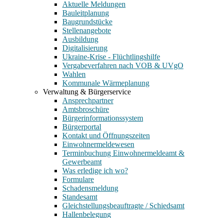
Aktuelle Meldungen
Bauleitplanung
Baugrundstücke
Stellenangebote
Ausbildung
Digitalisierung
Ukraine-Krise - Flüchtlingshilfe
Vergabeverfahren nach VOB & UVgO
Wahlen
Kommunale Wärmeplanung
Verwaltung & Bürgerservice
Ansprechpartner
Amtsbroschüre
Bürgerinformationssystem
Bürgerportal
Kontakt und Öffnungszeiten
Einwohnermeldewesen
Terminbuchung Einwohnermeldeamt &
Gewerbeamt
Was erledige ich wo?
Formulare
Schadensmeldung
Standesamt
Gleichstellungsbeauftragte / Schiedsamt
Hallenbelegung