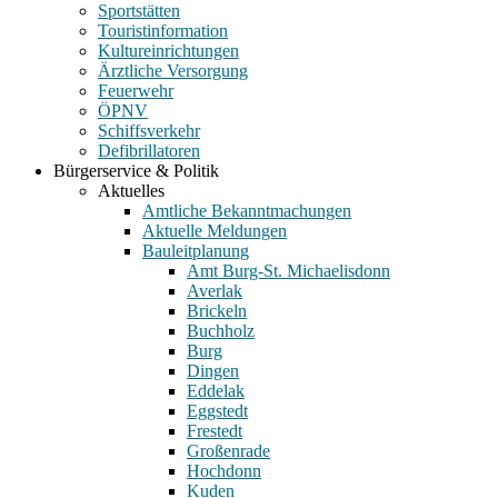
Sportstätten
Touristinformation
Kultureinrichtungen
Ärztliche Versorgung
Feuerwehr
ÖPNV
Schiffsverkehr
Defibrillatoren
Bürgerservice & Politik
Aktuelles
Amtliche Bekanntmachungen
Aktuelle Meldungen
Bauleitplanung
Amt Burg-St. Michaelisdonn
Averlak
Brickeln
Buchholz
Burg
Dingen
Eddelak
Eggstedt
Frestedt
Großenrade
Hochdonn
Kuden