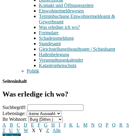
Kontakt und Öffnungszeiten
Einwohnermeldewesen
Terminbuchung Einwohnermeldeamt &
Gewerbeamt
Was erledige ich wo?
Formulare
Schadensmeldung
Standesamt
Gleichstellungsbeauftragte / Schiedsamt
Hallenbelegung
Veranstaltungskalender
Katastrophenschutz
Politik
Seiteninhalt
Was erledige ich wo?
Suchbegriff:
Lebenslage:
Ihr Wohnort:
A
B
C
D
E
F
G
H
I
J
K
L
M
N
O
P
Q
R
S
T
U
V
W
X
Y
Z
Alle