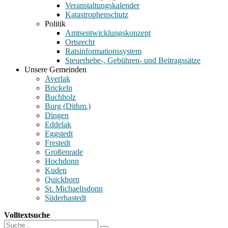
Veranstaltungskalender
Katastrophenschutz
Politik
Amtsentwicklungskonzept
Ortsrecht
Ratsinformationssystem
Steuerhebe-, Gebühren- und Beitragssätze
Unsere Gemeinden
Averlak
Brickeln
Buchholz
Burg (Dithm.)
Dingen
Eddelak
Eggstedt
Frestedt
Großenrade
Hochdonn
Kuden
Quickborn
St. Michaelisdonn
Süderhastedt
Volltextsuche