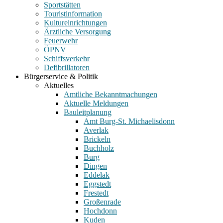
Sportstätten
Touristinformation
Kultureinrichtungen
Ärztliche Versorgung
Feuerwehr
ÖPNV
Schiffsverkehr
Defibrillatoren
Bürgerservice & Politik
Aktuelles
Amtliche Bekanntmachungen
Aktuelle Meldungen
Bauleitplanung
Amt Burg-St. Michaelisdonn
Averlak
Brickeln
Buchholz
Burg
Dingen
Eddelak
Eggstedt
Frestedt
Großenrade
Hochdonn
Kuden