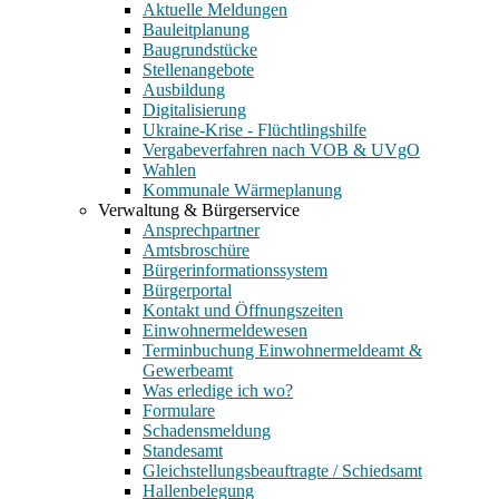
Aktuelle Meldungen
Bauleitplanung
Baugrundstücke
Stellenangebote
Ausbildung
Digitalisierung
Ukraine-Krise - Flüchtlingshilfe
Vergabeverfahren nach VOB & UVgO
Wahlen
Kommunale Wärmeplanung
Verwaltung & Bürgerservice
Ansprechpartner
Amtsbroschüre
Bürgerinformationssystem
Bürgerportal
Kontakt und Öffnungszeiten
Einwohnermeldewesen
Terminbuchung Einwohnermeldeamt &
Gewerbeamt
Was erledige ich wo?
Formulare
Schadensmeldung
Standesamt
Gleichstellungsbeauftragte / Schiedsamt
Hallenbelegung