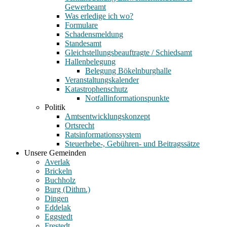
Gewerbeamt
Was erledige ich wo?
Formulare
Schadensmeldung
Standesamt
Gleichstellungsbeauftragte / Schiedsamt
Hallenbelegung
Belegung Bökelnburghalle
Veranstaltungskalender
Katastrophenschutz
Notfallinformationspunkte
Politik
Amtsentwicklungskonzept
Ortsrecht
Ratsinformationssystem
Steuerhebe-, Gebühren- und Beitragssätze
Unsere Gemeinden
Averlak
Brickeln
Buchholz
Burg (Dithm.)
Dingen
Eddelak
Eggstedt
Frestedt