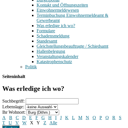
Kontakt und Öffnungszeiten
Einwohnermeldewesen
Terminbuchung Einwohnermeldeamt &
Gewerbeamt
Was erledige ich wo?
Formulare
Schadensmeldung
Standesamt
Gleichstellungsbeauftragte / Schiedsamt
Hallenbelegung
Veranstaltungskalender
Katastrophenschutz
Politik
Seiteninhalt
Was erledige ich wo?
Suchbegriff:
Lebenslage:
Ihr Wohnort:
A
B
C
D
E
F
G
H
I
J
K
L
M
N
O
P
Q
R
S
T
U
V
W
X
Y
Z
Alle