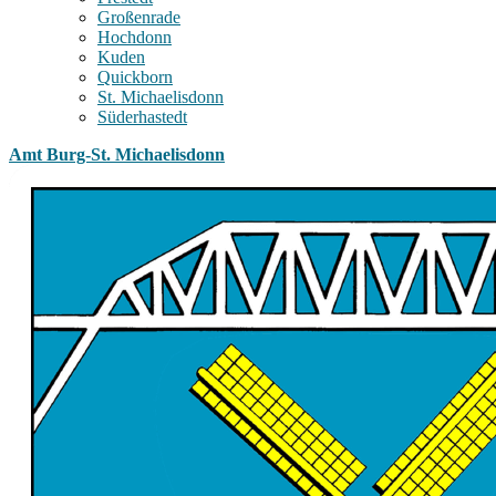
Großenrade
Hochdonn
Kuden
Quickborn
St. Michaelisdonn
Süderhastedt
Amt Burg-St. Michaelisdonn