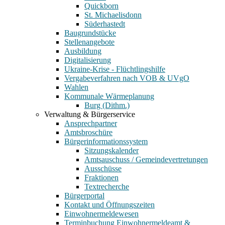
Quickborn
St. Michaelisdonn
Süderhastedt
Baugrundstücke
Stellenangebote
Ausbildung
Digitalisierung
Ukraine-Krise - Flüchtlingshilfe
Vergabeverfahren nach VOB & UVgO
Wahlen
Kommunale Wärmeplanung
Burg (Dithm.)
Verwaltung & Bürgerservice
Ansprechpartner
Amtsbroschüre
Bürgerinformationssystem
Sitzungskalender
Amtsauschuss / Gemeindevertretungen
Ausschüsse
Fraktionen
Textrecherche
Bürgerportal
Kontakt und Öffnungszeiten
Einwohnermeldewesen
Terminbuchung Einwohnermeldeamt &