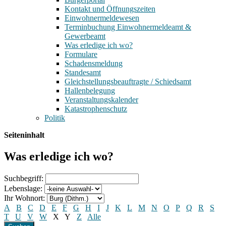
Kontakt und Öffnungszeiten
Einwohnermeldewesen
Terminbuchung Einwohnermeldeamt &
Gewerbeamt
Was erledige ich wo?
Formulare
Schadensmeldung
Standesamt
Gleichstellungsbeauftragte / Schiedsamt
Hallenbelegung
Veranstaltungskalender
Katastrophenschutz
Politik
Seiteninhalt
Was erledige ich wo?
Suchbegriff:
Lebenslage:
Ihr Wohnort:
A
B
C
D
E
F
G
H
I
J
K
L
M
N
O
P
Q
R
S
T
U
V
W
X
Y
Z
Alle