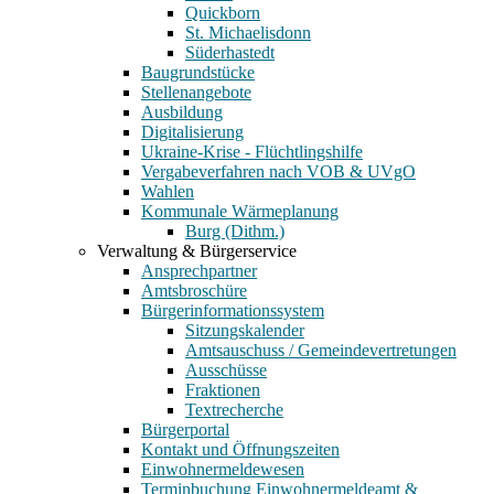
Quickborn
St. Michaelisdonn
Süderhastedt
Baugrundstücke
Stellenangebote
Ausbildung
Digitalisierung
Ukraine-Krise - Flüchtlingshilfe
Vergabeverfahren nach VOB & UVgO
Wahlen
Kommunale Wärmeplanung
Burg (Dithm.)
Verwaltung & Bürgerservice
Ansprechpartner
Amtsbroschüre
Bürgerinformationssystem
Sitzungskalender
Amtsauschuss / Gemeindevertretungen
Ausschüsse
Fraktionen
Textrecherche
Bürgerportal
Kontakt und Öffnungszeiten
Einwohnermeldewesen
Terminbuchung Einwohnermeldeamt &