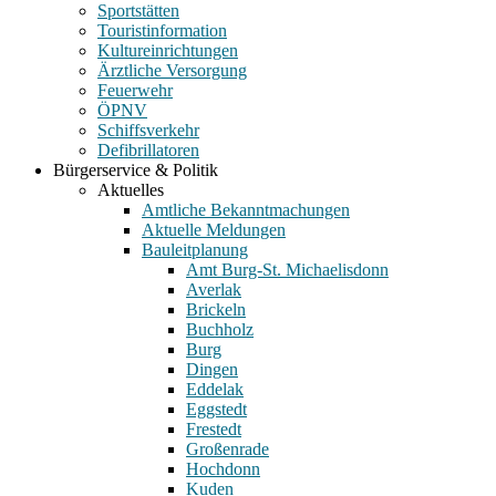
Sportstätten
Touristinformation
Kultureinrichtungen
Ärztliche Versorgung
Feuerwehr
ÖPNV
Schiffsverkehr
Defibrillatoren
Bürgerservice & Politik
Aktuelles
Amtliche Bekanntmachungen
Aktuelle Meldungen
Bauleitplanung
Amt Burg-St. Michaelisdonn
Averlak
Brickeln
Buchholz
Burg
Dingen
Eddelak
Eggstedt
Frestedt
Großenrade
Hochdonn
Kuden