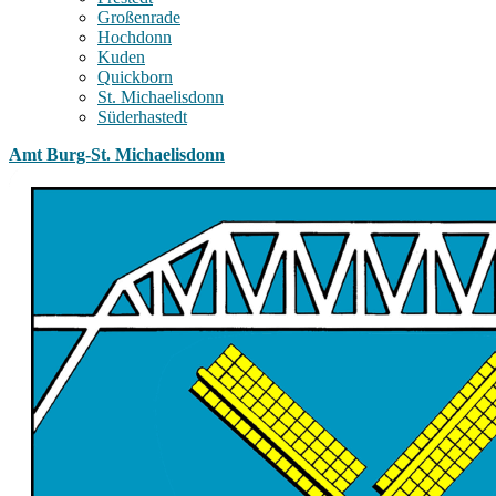
Großenrade
Hochdonn
Kuden
Quickborn
St. Michaelisdonn
Süderhastedt
Amt Burg-St. Michaelisdonn