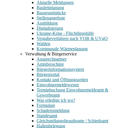
Aktuelle Meldungen
Bauleitplanung
Baugrundstücke
Stellenangebote
Ausbildung
Digitalisierung
Ukraine-Krise - Flüchtlingshilfe
Vergabeverfahren nach VOB & UVgO
Wahlen
Kommunale Wärmeplanung
Verwaltung & Bürgerservice
Ansprechpartner
Amtsbroschüre
Bürgerinformationssystem
Bürgerportal
Kontakt und Öffnungszeiten
Einwohnermeldewesen
Terminbuchung Einwohnermeldeamt &
Gewerbeamt
Was erledige ich wo?
Formulare
Schadensmeldung
Standesamt
Gleichstellungsbeauftragte / Schiedsamt
Hallenbelegung