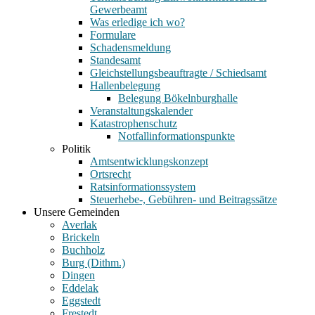
Gewerbeamt
Was erledige ich wo?
Formulare
Schadensmeldung
Standesamt
Gleichstellungsbeauftragte / Schiedsamt
Hallenbelegung
Belegung Bökelnburghalle
Veranstaltungskalender
Katastrophenschutz
Notfallinformationspunkte
Politik
Amtsentwicklungskonzept
Ortsrecht
Ratsinformationssystem
Steuerhebe-, Gebühren- und Beitragssätze
Unsere Gemeinden
Averlak
Brickeln
Buchholz
Burg (Dithm.)
Dingen
Eddelak
Eggstedt
Frestedt