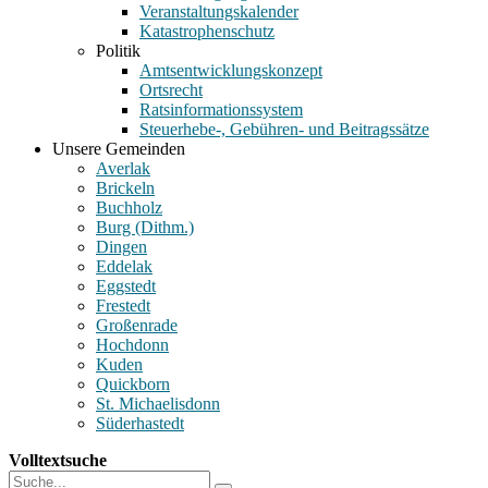
Veranstaltungskalender
Katastrophenschutz
Politik
Amtsentwicklungskonzept
Ortsrecht
Ratsinformationssystem
Steuerhebe-, Gebühren- und Beitragssätze
Unsere Gemeinden
Averlak
Brickeln
Buchholz
Burg (Dithm.)
Dingen
Eddelak
Eggstedt
Frestedt
Großenrade
Hochdonn
Kuden
Quickborn
St. Michaelisdonn
Süderhastedt
Volltextsuche