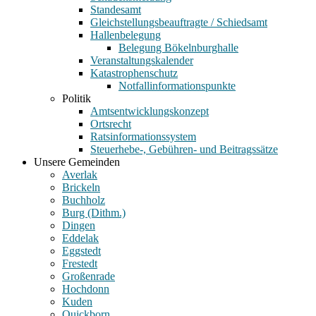
Standesamt
Gleichstellungsbeauftragte / Schiedsamt
Hallenbelegung
Belegung Bökelnburghalle
Veranstaltungskalender
Katastrophenschutz
Notfallinformationspunkte
Politik
Amtsentwicklungskonzept
Ortsrecht
Ratsinformationssystem
Steuerhebe-, Gebühren- und Beitragssätze
Unsere Gemeinden
Averlak
Brickeln
Buchholz
Burg (Dithm.)
Dingen
Eddelak
Eggstedt
Frestedt
Großenrade
Hochdonn
Kuden
Quickborn