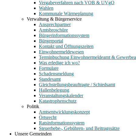
Vergabeverfahren nach VOB & UVgO
Wahlen
Kommunale Wärmeplanung
Verwaltung & Bürgerservice
Ansprechpartner
Amtsbroschüre
Bürgerinformationssystem
Bürgerportal
Kontakt und Öffnungszeiten
Einwohnermeldewesen
Terminbuchung Einwohnermeldeamt & Gewerbe
Was erledige ich wo?
Formulare
Schadensmeldung
Standesamt
Gleichstellungsbeauftragte / Schiedsamt
Hallenbelegung
Veranstaltungskalender
Katastrophenschutz
Politik
Amtsentwicklungskonzept
Ortsrecht
Ratsinformationssystem
Steuerhebe-, Gebühren- und Beitragssätze
Unsere Gemeinden