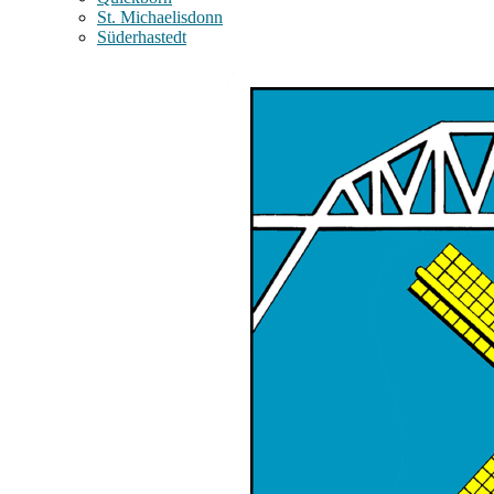
St. Michaelisdonn
Süderhastedt