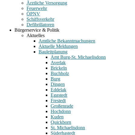
Ärztliche Versorgung
Feuerwehr
ÖPNV
Schiffsverkehr
Defibrillatoren
Bürgerservice & Politik
Aktuelles
Amtliche Bekanntmachungen
Aktuelle Meldungen
Bauleitplanung
Amt Burg-St. Michaelisdonn
Averlak
Brickeln
Buchholz
Burg
Dingen
Eddelak
Eggstedt
Frestedt
Großenrade
Hochdonn
Kuden
Quickborn
St. Michaelisdonn
Süderhastedt