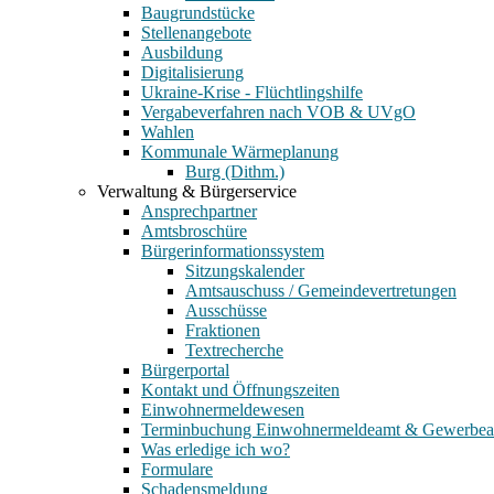
Baugrundstücke
Stellenangebote
Ausbildung
Digitalisierung
Ukraine-Krise - Flüchtlingshilfe
Vergabeverfahren nach VOB & UVgO
Wahlen
Kommunale Wärmeplanung
Burg (Dithm.)
Verwaltung & Bürgerservice
Ansprechpartner
Amtsbroschüre
Bürgerinformationssystem
Sitzungskalender
Amtsauschuss / Gemeindevertretungen
Ausschüsse
Fraktionen
Textrecherche
Bürgerportal
Kontakt und Öffnungszeiten
Einwohnermeldewesen
Terminbuchung Einwohnermeldeamt & Gewerbe
Was erledige ich wo?
Formulare
Schadensmeldung