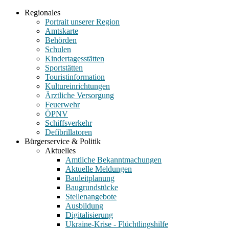
Regionales
Portrait unserer Region
Amtskarte
Behörden
Schulen
Kindertagesstätten
Sportstätten
Touristinformation
Kultureinrichtungen
Ärztliche Versorgung
Feuerwehr
ÖPNV
Schiffsverkehr
Defibrillatoren
Bürgerservice & Politik
Aktuelles
Amtliche Bekanntmachungen
Aktuelle Meldungen
Bauleitplanung
Baugrundstücke
Stellenangebote
Ausbildung
Digitalisierung
Ukraine-Krise - Flüchtlingshilfe