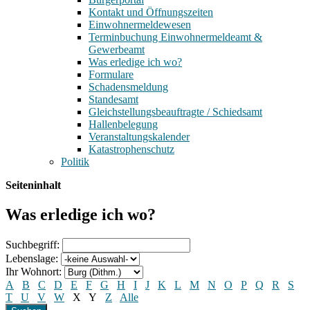
Kontakt und Öffnungszeiten
Einwohnermeldewesen
Terminbuchung Einwohnermeldeamt &
Gewerbeamt
Was erledige ich wo?
Formulare
Schadensmeldung
Standesamt
Gleichstellungsbeauftragte / Schiedsamt
Hallenbelegung
Veranstaltungskalender
Katastrophenschutz
Politik
Seiteninhalt
Was erledige ich wo?
Suchbegriff:
Lebenslage:
Ihr Wohnort:
A
B
C
D
E
F
G
H
I
J
K
L
M
N
O
P
Q
R
S
T
U
V
W
X
Y
Z
Alle