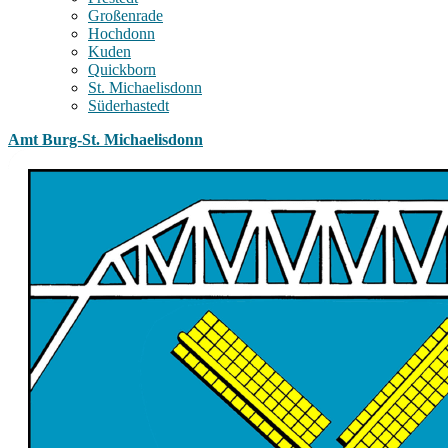
Großenrade
Hochdonn
Kuden
Quickborn
St. Michaelisdonn
Süderhastedt
Amt Burg-St. Michaelisdonn