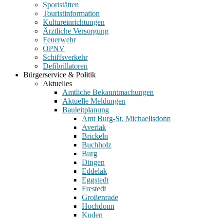
Sportstätten
Touristinformation
Kultureinrichtungen
Ärztliche Versorgung
Feuerwehr
ÖPNV
Schiffsverkehr
Defibrillatoren
Bürgerservice & Politik
Aktuelles
Amtliche Bekanntmachungen
Aktuelle Meldungen
Bauleitplanung
Amt Burg-St. Michaelisdonn
Averlak
Brickeln
Buchholz
Burg
Dingen
Eddelak
Eggstedt
Frestedt
Großenrade
Hochdonn
Kuden