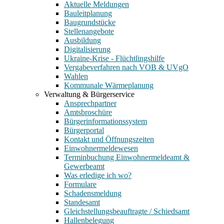
Aktuelle Meldungen
Bauleitplanung
Baugrundstücke
Stellenangebote
Ausbildung
Digitalisierung
Ukraine-Krise - Flüchtlingshilfe
Vergabeverfahren nach VOB & UVgO
Wahlen
Kommunale Wärmeplanung
Verwaltung & Bürgerservice
Ansprechpartner
Amtsbroschüre
Bürgerinformationssystem
Bürgerportal
Kontakt und Öffnungszeiten
Einwohnermeldewesen
Terminbuchung Einwohnermeldeamt &
Gewerbeamt
Was erledige ich wo?
Formulare
Schadensmeldung
Standesamt
Gleichstellungsbeauftragte / Schiedsamt
Hallenbelegung