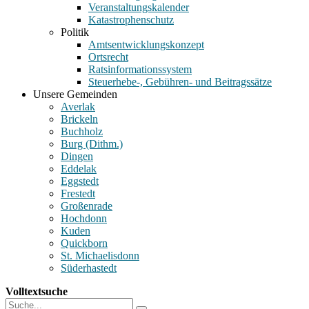
Veranstaltungskalender
Katastrophenschutz
Politik
Amtsentwicklungskonzept
Ortsrecht
Ratsinformationssystem
Steuerhebe-, Gebühren- und Beitragssätze
Unsere Gemeinden
Averlak
Brickeln
Buchholz
Burg (Dithm.)
Dingen
Eddelak
Eggstedt
Frestedt
Großenrade
Hochdonn
Kuden
Quickborn
St. Michaelisdonn
Süderhastedt
Volltextsuche