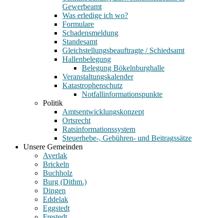
Gewerbeamt
Was erledige ich wo?
Formulare
Schadensmeldung
Standesamt
Gleichstellungsbeauftragte / Schiedsamt
Hallenbelegung
Belegung Bökelnburghalle
Veranstaltungskalender
Katastrophenschutz
Notfallinformationspunkte
Politik
Amtsentwicklungskonzept
Ortsrecht
Ratsinformationssystem
Steuerhebe-, Gebühren- und Beitragssätze
Unsere Gemeinden
Averlak
Brickeln
Buchholz
Burg (Dithm.)
Dingen
Eddelak
Eggstedt
Frestedt