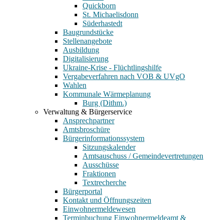
Quickborn
St. Michaelisdonn
Süderhastedt
Baugrundstücke
Stellenangebote
Ausbildung
Digitalisierung
Ukraine-Krise - Flüchtlingshilfe
Vergabeverfahren nach VOB & UVgO
Wahlen
Kommunale Wärmeplanung
Burg (Dithm.)
Verwaltung & Bürgerservice
Ansprechpartner
Amtsbroschüre
Bürgerinformationssystem
Sitzungskalender
Amtsauschuss / Gemeindevertretungen
Ausschüsse
Fraktionen
Textrecherche
Bürgerportal
Kontakt und Öffnungszeiten
Einwohnermeldewesen
Terminbuchung Einwohnermeldeamt &