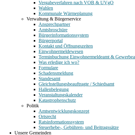
Vergabeverfahren nach VOB & UVgO
Wahlen
Kommunale Wärmeplanung
Verwaltung & Bürgerservice
Ansprechpartner
Amtsbroschüre
Bürgerinformationssystem
Bürgerportal
Kontakt und Öffnungszeiten
Einwohnermeldewesen
Terminbuchung Einwohnermeldeamt & Gewerbe
Was erledige ich wo?
Formulare
Schadensmeldung
Standesamt
Gleichstellungsbeauftragte / Schiedsamt
Hallenbelegung
Veranstaltungskalender
Katastrophenschutz
Politik
Amtsentwicklungskonzept
Ortsrecht
Ratsinformationssystem
Steuerhebe-, Gebühren- und Beitragssätze
Unsere Gemeinden