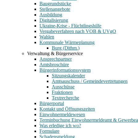
Baugrundstücke
Stellenangebote
Ausbildung
Digitalisierung
Ukraine-Krise - Flüchtlingshilfe
Vergabeverfahren nach VOB & UVgO
Wahlen
Kommunale Wärmeplanung
Burg (Dithm.)
Verwaltung & Bürgerservice
Ansprechpartner
Amtsbroschüre
Bürgerinformationssystem
Sitzungskalender
Amtsauschuss / Gemeindevertretungen
Ausschüsse
Fraktionen
Textrecherche
Bürgerportal
Kontakt und Öffnungszeiten
Einwohnermeldewesen
Terminbuchung Einwohnermeldeamt & Gewerbe
Was erledige ich wo?
Formulare
Schadensmeldung