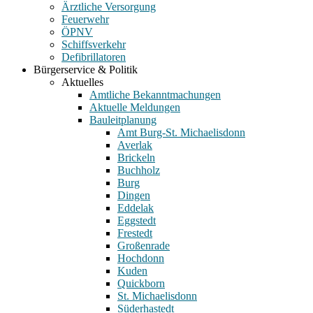
Ärztliche Versorgung
Feuerwehr
ÖPNV
Schiffsverkehr
Defibrillatoren
Bürgerservice & Politik
Aktuelles
Amtliche Bekanntmachungen
Aktuelle Meldungen
Bauleitplanung
Amt Burg-St. Michaelisdonn
Averlak
Brickeln
Buchholz
Burg
Dingen
Eddelak
Eggstedt
Frestedt
Großenrade
Hochdonn
Kuden
Quickborn
St. Michaelisdonn
Süderhastedt