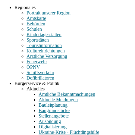
Regionales
Portrait unserer Region
Amtskarte
Behörden
Schulen
Kindertagesstätten
Sportstätten
Touristinformation
Kultureinrichtungen
Ärztliche Versorgung
Feuerwehr
ÖPNV
Schiffsverkehr
Defibrillatoren
Bürgerservice & Politik
Aktuelles
Amtliche Bekanntmachungen
Aktuelle Meldungen
Bauleitplanung
Baugrundstücke
Stellenangebote
Ausbildung
Digitalisierung
Ukraine-Krise - Flüchtlingshilfe