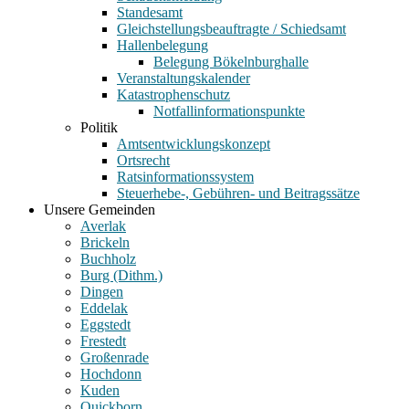
Standesamt
Gleichstellungsbeauftragte / Schiedsamt
Hallenbelegung
Belegung Bökelnburghalle
Veranstaltungskalender
Katastrophenschutz
Notfallinformationspunkte
Politik
Amtsentwicklungskonzept
Ortsrecht
Ratsinformationssystem
Steuerhebe-, Gebühren- und Beitragssätze
Unsere Gemeinden
Averlak
Brickeln
Buchholz
Burg (Dithm.)
Dingen
Eddelak
Eggstedt
Frestedt
Großenrade
Hochdonn
Kuden
Quickborn