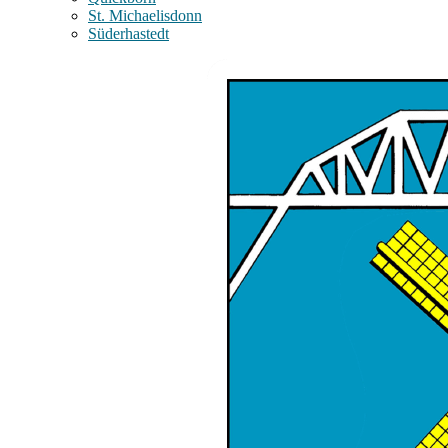
St. Michaelisdonn
Süderhastedt