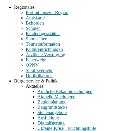
Regionales
Portrait unserer Region
Amtskarte
Behörden
Schulen
Kindertagesstätten
Sportstätten
Touristinformation
Kultureinrichtungen
Ärztliche Versorgung
Feuerwehr
ÖPNV
Schiffsverkehr
Defibrillatoren
Bürgerservice & Politik
Aktuelles
Amtliche Bekanntmachungen
Aktuelle Meldungen
Bauleitplanung
Baugrundstücke
Stellenangebote
Ausbildung
Digitalisierung
Ukraine-Krise - Flüchtlingshilfe