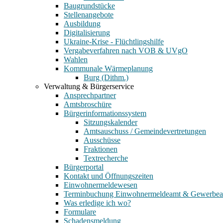
Baugrundstücke
Stellenangebote
Ausbildung
Digitalisierung
Ukraine-Krise - Flüchtlingshilfe
Vergabeverfahren nach VOB & UVgO
Wahlen
Kommunale Wärmeplanung
Burg (Dithm.)
Verwaltung & Bürgerservice
Ansprechpartner
Amtsbroschüre
Bürgerinformationssystem
Sitzungskalender
Amtsauschuss / Gemeindevertretungen
Ausschüsse
Fraktionen
Textrecherche
Bürgerportal
Kontakt und Öffnungszeiten
Einwohnermeldewesen
Terminbuchung Einwohnermeldeamt & Gewerbe
Was erledige ich wo?
Formulare
Schadensmeldung