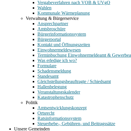
Vergabeverfahren nach VOB & UVgO
Wahlen
Kommunale Wärmeplanung
Verwaltung & Bürgerservice
Ansprechpartner
Amtsbroschüre
Bürgerinformationssystem
Bürgerportal
Kontakt und Öffnungszeiten
Einwohnermeldewesen
Terminbuchung Einwohnermeldeamt & Gewerbe
Was erledige ich wo?
Formulare
Schadensmeldung
Standesamt
Gleichstellungsbeauftragte / Schiedsamt
Hallenbelegung
Veranstaltungskalender
Katastrophenschutz
Politik
Amtsentwicklungskonzept
Ortsrecht
Ratsinformationssystem
Steuerhebe-, Gebühren- und Beitragssätze
Unsere Gemeinden