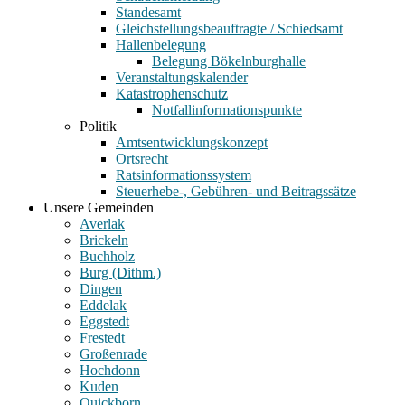
Standesamt
Gleichstellungsbeauftragte / Schiedsamt
Hallenbelegung
Belegung Bökelnburghalle
Veranstaltungskalender
Katastrophenschutz
Notfallinformationspunkte
Politik
Amtsentwicklungskonzept
Ortsrecht
Ratsinformationssystem
Steuerhebe-, Gebühren- und Beitragssätze
Unsere Gemeinden
Averlak
Brickeln
Buchholz
Burg (Dithm.)
Dingen
Eddelak
Eggstedt
Frestedt
Großenrade
Hochdonn
Kuden
Quickborn