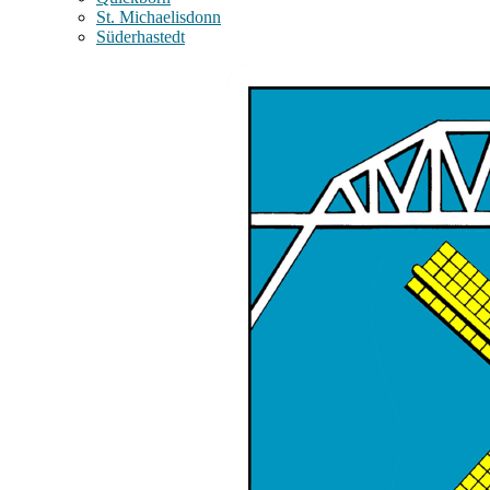
St. Michaelisdonn
Süderhastedt