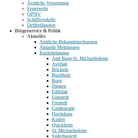
Ärztliche Versorgung
Feuerwehr
ÖPNV
Schiffsverkehr
Defibrillatoren
Bürgerservice & Politik
Aktuelles
Amtliche Bekanntmachungen
Aktuelle Meldungen
Bauleitplanung
Amt Burg-St. Michaelisdonn
Averlak
Brickeln
Buchholz
Burg
Dingen
Eddelak
Eggstedt
Frestedt
Großenrade
Hochdonn
Kuden
Quickborn
St. Michaelisdonn
Süderhastedt