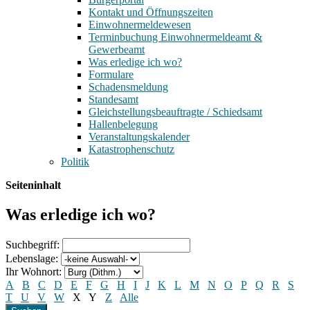
Kontakt und Öffnungszeiten
Einwohnermeldewesen
Terminbuchung Einwohnermeldeamt &
Gewerbeamt
Was erledige ich wo?
Formulare
Schadensmeldung
Standesamt
Gleichstellungsbeauftragte / Schiedsamt
Hallenbelegung
Veranstaltungskalender
Katastrophenschutz
Politik
Seiteninhalt
Was erledige ich wo?
Suchbegriff:
Lebenslage:
Ihr Wohnort:
A
B
C
D
E
F
G
H
I
J
K
L
M
N
O
P
Q
R
S
T
U
V
W
X
Y
Z
Alle