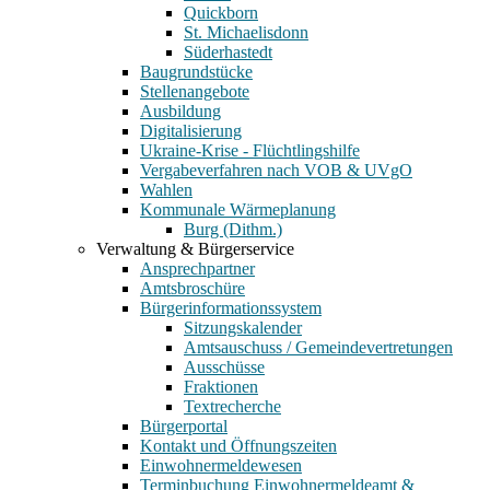
Quickborn
St. Michaelisdonn
Süderhastedt
Baugrundstücke
Stellenangebote
Ausbildung
Digitalisierung
Ukraine-Krise - Flüchtlingshilfe
Vergabeverfahren nach VOB & UVgO
Wahlen
Kommunale Wärmeplanung
Burg (Dithm.)
Verwaltung & Bürgerservice
Ansprechpartner
Amtsbroschüre
Bürgerinformationssystem
Sitzungskalender
Amtsauschuss / Gemeindevertretungen
Ausschüsse
Fraktionen
Textrecherche
Bürgerportal
Kontakt und Öffnungszeiten
Einwohnermeldewesen
Terminbuchung Einwohnermeldeamt &