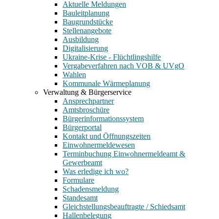
Aktuelle Meldungen
Bauleitplanung
Baugrundstücke
Stellenangebote
Ausbildung
Digitalisierung
Ukraine-Krise - Flüchtlingshilfe
Vergabeverfahren nach VOB & UVgO
Wahlen
Kommunale Wärmeplanung
Verwaltung & Bürgerservice
Ansprechpartner
Amtsbroschüre
Bürgerinformationssystem
Bürgerportal
Kontakt und Öffnungszeiten
Einwohnermeldewesen
Terminbuchung Einwohnermeldeamt &
Gewerbeamt
Was erledige ich wo?
Formulare
Schadensmeldung
Standesamt
Gleichstellungsbeauftragte / Schiedsamt
Hallenbelegung