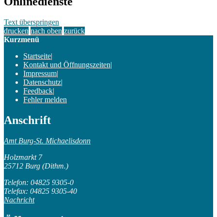
Onlinedienste
Text überspringen
drucken
nach oben
zurück
Kurzmenü
Startseite
|
Kontakt und Öffnungszeiten
|
Impressum
|
Datenschutz
|
Feedback
|
Fehler melden
Anschrift
Amt Burg-St. Michaelisdonn
Holzmarkt 7
25712 Burg (Dithm.)
Telefon: 04825 9305-0
Telefax: 04825 9305-40
Nachricht