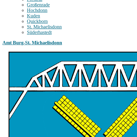
Großenrade
Hochdonn
Kuden
Quickborn
St. Michaelisdonn
Süderhastedt
Amt Burg-St. Michaelisdonn