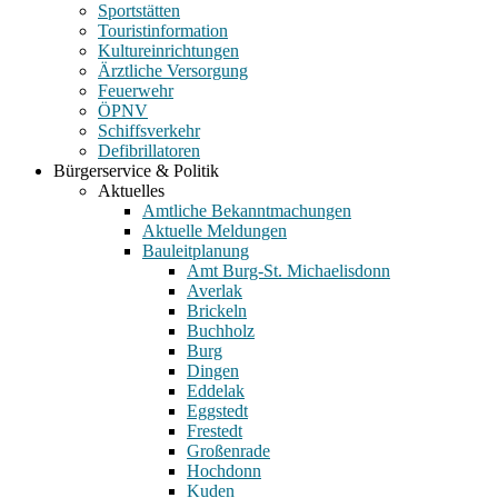
Sportstätten
Touristinformation
Kultureinrichtungen
Ärztliche Versorgung
Feuerwehr
ÖPNV
Schiffsverkehr
Defibrillatoren
Bürgerservice & Politik
Aktuelles
Amtliche Bekanntmachungen
Aktuelle Meldungen
Bauleitplanung
Amt Burg-St. Michaelisdonn
Averlak
Brickeln
Buchholz
Burg
Dingen
Eddelak
Eggstedt
Frestedt
Großenrade
Hochdonn
Kuden