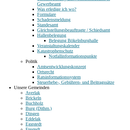
Gewerbeamt
Was erledige ich wo?
Formulare
Schadensmeldung
Standesamt
Gleichstellungsbeauftragte / Schiedsamt
Hallenbelegung
Belegung Bökelnburghalle
Veranstaltungskalender
Katastrophenschutz
Notfallinformationspunkte
Politik
Amtsentwicklungskonzept
Ortsrecht
Ratsinformationssystem
Steuerhebe-, Gebühren- und Beitragssätze
Unsere Gemeinden
Averlak
Brickeln
Buchholz
Burg (Dithm.)
Dingen
Eddelak
Eggstedt
Frestedt