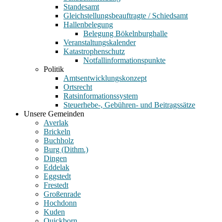
Standesamt
Gleichstellungsbeauftragte / Schiedsamt
Hallenbelegung
Belegung Bökelnburghalle
Veranstaltungskalender
Katastrophenschutz
Notfallinformationspunkte
Politik
Amtsentwicklungskonzept
Ortsrecht
Ratsinformationssystem
Steuerhebe-, Gebühren- und Beitragssätze
Unsere Gemeinden
Averlak
Brickeln
Buchholz
Burg (Dithm.)
Dingen
Eddelak
Eggstedt
Frestedt
Großenrade
Hochdonn
Kuden
Quickborn