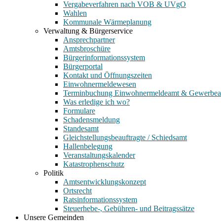
Vergabeverfahren nach VOB & UVgO
Wahlen
Kommunale Wärmeplanung
Verwaltung & Bürgerservice
Ansprechpartner
Amtsbroschüre
Bürgerinformationssystem
Bürgerportal
Kontakt und Öffnungszeiten
Einwohnermeldewesen
Terminbuchung Einwohnermeldeamt & Gewerbe
Was erledige ich wo?
Formulare
Schadensmeldung
Standesamt
Gleichstellungsbeauftragte / Schiedsamt
Hallenbelegung
Veranstaltungskalender
Katastrophenschutz
Politik
Amtsentwicklungskonzept
Ortsrecht
Ratsinformationssystem
Steuerhebe-, Gebühren- und Beitragssätze
Unsere Gemeinden