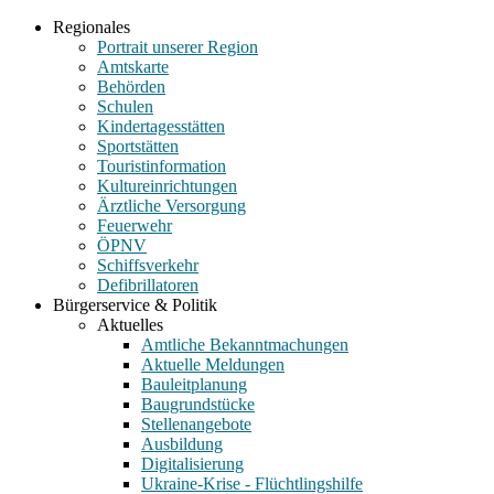
Regionales
Portrait unserer Region
Amtskarte
Behörden
Schulen
Kindertagesstätten
Sportstätten
Touristinformation
Kultureinrichtungen
Ärztliche Versorgung
Feuerwehr
ÖPNV
Schiffsverkehr
Defibrillatoren
Bürgerservice & Politik
Aktuelles
Amtliche Bekanntmachungen
Aktuelle Meldungen
Bauleitplanung
Baugrundstücke
Stellenangebote
Ausbildung
Digitalisierung
Ukraine-Krise - Flüchtlingshilfe