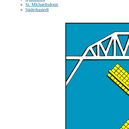
St. Michaelisdonn
Süderhastedt