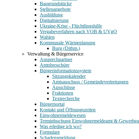
Baugrundstücke
Stellenangebote
Ausbildung
Digitalisierung
Ukraine-Krise - Flüchtlingshilfe
Vergabeverfahren nach VOB & UVgO
Wahlen
Kommunale Wärmeplanung
Burg (Dithm.)
Verwaltung & Bürgerservice
Ansprechpartner
Amtsbroschüre
Bürgerinformationssystem
Sitzungskalender
Amtsauschuss / Gemeindevertretungen
Ausschüsse
Fraktionen
Textrecherche
Bürgerportal
Kontakt und Öffnungszeiten
Einwohnermeldewesen
Terminbuchung Einwohnermeldeamt & Gewerbe
Was erledige ich wo?
Formulare
Schadensmeldung