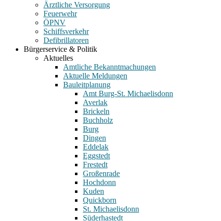
Ärztliche Versorgung
Feuerwehr
ÖPNV
Schiffsverkehr
Defibrillatoren
Bürgerservice & Politik
Aktuelles
Amtliche Bekanntmachungen
Aktuelle Meldungen
Bauleitplanung
Amt Burg-St. Michaelisdonn
Averlak
Brickeln
Buchholz
Burg
Dingen
Eddelak
Eggstedt
Frestedt
Großenrade
Hochdonn
Kuden
Quickborn
St. Michaelisdonn
Süderhastedt