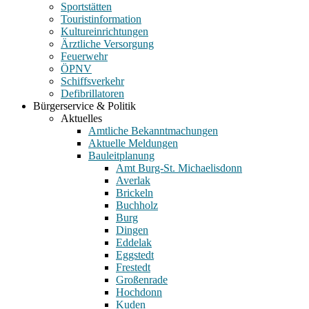
Sportstätten
Touristinformation
Kultureinrichtungen
Ärztliche Versorgung
Feuerwehr
ÖPNV
Schiffsverkehr
Defibrillatoren
Bürgerservice & Politik
Aktuelles
Amtliche Bekanntmachungen
Aktuelle Meldungen
Bauleitplanung
Amt Burg-St. Michaelisdonn
Averlak
Brickeln
Buchholz
Burg
Dingen
Eddelak
Eggstedt
Frestedt
Großenrade
Hochdonn
Kuden