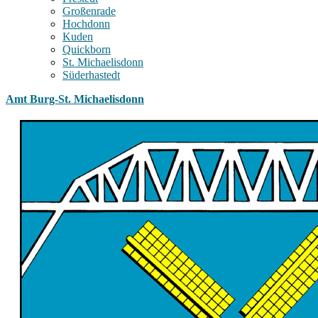
Großenrade
Hochdonn
Kuden
Quickborn
St. Michaelisdonn
Süderhastedt
Amt Burg-St. Michaelisdonn