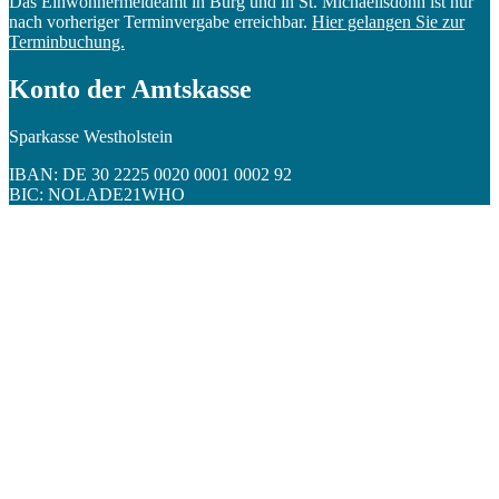
Das Einwohnermeldeamt in Burg und in St. Michaelisdonn ist nur
nach vorheriger Terminvergabe erreichbar.
Hier gelangen Sie zur
Terminbuchung.
Konto der Amtskasse
Sparkasse Westholstein
IBAN: DE 30 2225 0020 0001 0002 92
BIC: NOLADE21WHO