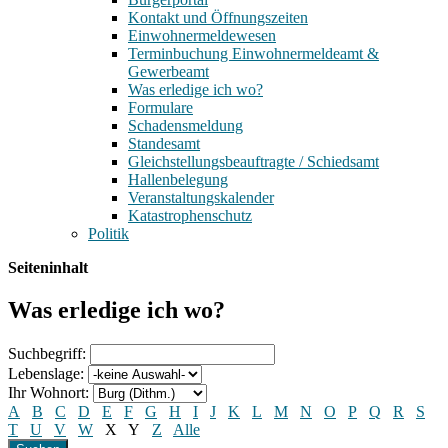
Kontakt und Öffnungszeiten
Einwohnermeldewesen
Terminbuchung Einwohnermeldeamt &
Gewerbeamt
Was erledige ich wo?
Formulare
Schadensmeldung
Standesamt
Gleichstellungsbeauftragte / Schiedsamt
Hallenbelegung
Veranstaltungskalender
Katastrophenschutz
Politik
Seiteninhalt
Was erledige ich wo?
Suchbegriff:
Lebenslage:
Ihr Wohnort:
A
B
C
D
E
F
G
H
I
J
K
L
M
N
O
P
Q
R
S
T
U
V
W
X
Y
Z
Alle