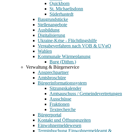
Quickborn
St. Michaelisdonn
Süderhastedt
Baugrundstücke
Stellenangebote
Ausbildung
Digitalisierung
Ukraine-Krise - Flüchtlingshilfe
Vergabeverfahren nach VOB & UVgO
Wahlen
Kommunale Wärmeplanung
Burg (Dithm.)
Verwaltung & Bürgerservice
Ansprechpartner
Amtsbroschüre
Bürgerinformationssystem
Sitzungskalender
Amtsauschuss / Gemeindevertretungen
Ausschüsse
Fraktionen
Textrecherche
Bürgerportal
Kontakt und Öffnungszeiten
Einwohnermeldewesen
Terminbuchung Einwohnermeldeamt &