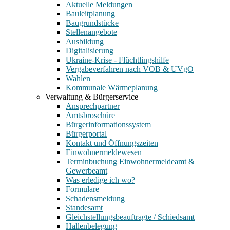
Aktuelle Meldungen
Bauleitplanung
Baugrundstücke
Stellenangebote
Ausbildung
Digitalisierung
Ukraine-Krise - Flüchtlingshilfe
Vergabeverfahren nach VOB & UVgO
Wahlen
Kommunale Wärmeplanung
Verwaltung & Bürgerservice
Ansprechpartner
Amtsbroschüre
Bürgerinformationssystem
Bürgerportal
Kontakt und Öffnungszeiten
Einwohnermeldewesen
Terminbuchung Einwohnermeldeamt &
Gewerbeamt
Was erledige ich wo?
Formulare
Schadensmeldung
Standesamt
Gleichstellungsbeauftragte / Schiedsamt
Hallenbelegung