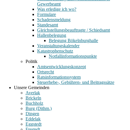
Gewerbeamt
Was erledige ich wo?
Formulare
Schadensmeldung
Standesamt
Gleichstellungsbeauftragte / Schiedsamt
Hallenbelegung
Belegung Bökelnburghalle
Veranstaltungskalender
Katastrophenschutz
Notfallinformationspunkte
Politik
Amtsentwicklungskonzept
Ortsrecht
Ratsinformationssystem
Steuerhebe-, Gebühren- und Beitragssätze
Unsere Gemeinden
Averlak
Brickeln
Buchholz
Burg (Dithm.)
Dingen
Eddelak
Eggstedt
Frestedt