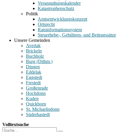
Veranstaltungskalender
Katastrophenschutz
Politik
Amtsentwicklungskonzept
Ortsrecht
Ratsinformationssystem
Steuerhebe-, Gebühren- und Beitragssätze
Unsere Gemeinden
Averlak
Brickeln
Buchholz
Burg (Dithm.)
Dingen
Eddelak
Eggstedt
Frestedt
Großenrade
Hochdonn
Kuden
Quickborn
St. Michaelisdonn
Süderhastedt
Volltextsuche