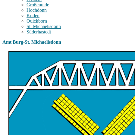
Großenrade
Hochdonn
Kuden
Quickborn
St. Michaelisdonn
Süderhastedt
Amt Burg-St. Michaelisdonn