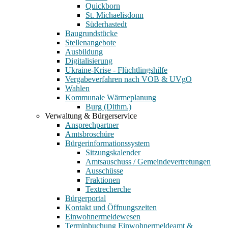
Quickborn
St. Michaelisdonn
Süderhastedt
Baugrundstücke
Stellenangebote
Ausbildung
Digitalisierung
Ukraine-Krise - Flüchtlingshilfe
Vergabeverfahren nach VOB & UVgO
Wahlen
Kommunale Wärmeplanung
Burg (Dithm.)
Verwaltung & Bürgerservice
Ansprechpartner
Amtsbroschüre
Bürgerinformationssystem
Sitzungskalender
Amtsauschuss / Gemeindevertretungen
Ausschüsse
Fraktionen
Textrecherche
Bürgerportal
Kontakt und Öffnungszeiten
Einwohnermeldewesen
Terminbuchung Einwohnermeldeamt &