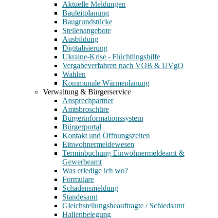
Aktuelle Meldungen
Bauleitplanung
Baugrundstücke
Stellenangebote
Ausbildung
Digitalisierung
Ukraine-Krise - Flüchtlingshilfe
Vergabeverfahren nach VOB & UVgO
Wahlen
Kommunale Wärmeplanung
Verwaltung & Bürgerservice
Ansprechpartner
Amtsbroschüre
Bürgerinformationssystem
Bürgerportal
Kontakt und Öffnungszeiten
Einwohnermeldewesen
Terminbuchung Einwohnermeldeamt &
Gewerbeamt
Was erledige ich wo?
Formulare
Schadensmeldung
Standesamt
Gleichstellungsbeauftragte / Schiedsamt
Hallenbelegung