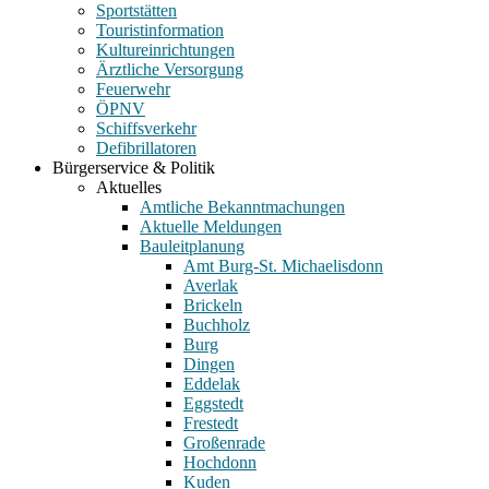
Sportstätten
Touristinformation
Kultureinrichtungen
Ärztliche Versorgung
Feuerwehr
ÖPNV
Schiffsverkehr
Defibrillatoren
Bürgerservice & Politik
Aktuelles
Amtliche Bekanntmachungen
Aktuelle Meldungen
Bauleitplanung
Amt Burg-St. Michaelisdonn
Averlak
Brickeln
Buchholz
Burg
Dingen
Eddelak
Eggstedt
Frestedt
Großenrade
Hochdonn
Kuden