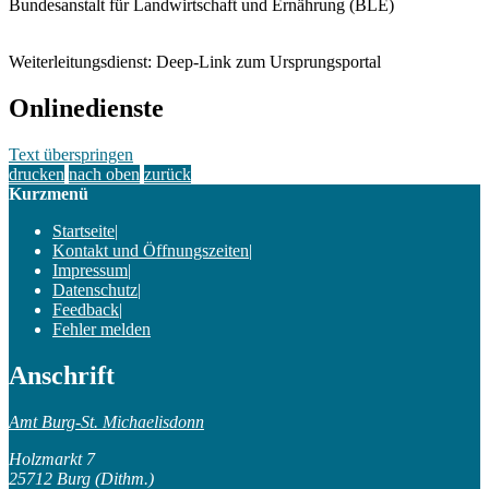
Bundesanstalt für Landwirtschaft und Ernährung (BLE)
Weiterleitungsdienst: Deep-Link zum Ursprungsportal
Onlinedienste
Text überspringen
drucken
nach oben
zurück
Kurzmenü
Startseite
|
Kontakt und Öffnungszeiten
|
Impressum
|
Datenschutz
|
Feedback
|
Fehler melden
Anschrift
Amt Burg-St. Michaelisdonn
Holzmarkt 7
25712 Burg (Dithm.)