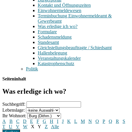
Kontakt und Öffnungszeiten
Einwohnermeldewesen
Terminbuchung Einwohnermeldeamt &
Gewerbeamt
Was erledige ich wo?
Formulare
Schadensmeldung
Standesamt
Gleichstellungsbeauftragte / Schiedsamt
Hallenbelegung
Veranstaltungskalender
Katastrophenschutz
Politik
Seiteninhalt
Was erledige ich wo?
Suchbegriff:
Lebenslage:
Ihr Wohnort:
A
B
C
D
E
F
G
H
I
J
K
L
M
N
O
P
Q
R
S
T
U
V
W
X
Y
Z
Alle