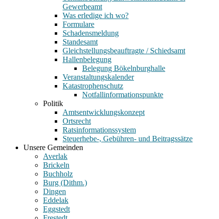
Gewerbeamt
Was erledige ich wo?
Formulare
Schadensmeldung
Standesamt
Gleichstellungsbeauftragte / Schiedsamt
Hallenbelegung
Belegung Bökelnburghalle
Veranstaltungskalender
Katastrophenschutz
Notfallinformationspunkte
Politik
Amtsentwicklungskonzept
Ortsrecht
Ratsinformationssystem
Steuerhebe-, Gebühren- und Beitragssätze
Unsere Gemeinden
Averlak
Brickeln
Buchholz
Burg (Dithm.)
Dingen
Eddelak
Eggstedt
Frestedt