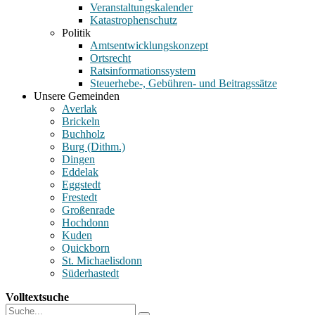
Veranstaltungskalender
Katastrophenschutz
Politik
Amtsentwicklungskonzept
Ortsrecht
Ratsinformationssystem
Steuerhebe-, Gebühren- und Beitragssätze
Unsere Gemeinden
Averlak
Brickeln
Buchholz
Burg (Dithm.)
Dingen
Eddelak
Eggstedt
Frestedt
Großenrade
Hochdonn
Kuden
Quickborn
St. Michaelisdonn
Süderhastedt
Volltextsuche