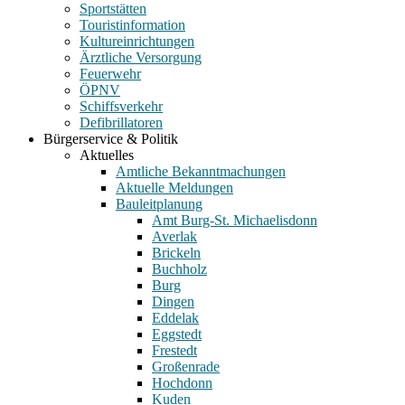
Sportstätten
Touristinformation
Kultureinrichtungen
Ärztliche Versorgung
Feuerwehr
ÖPNV
Schiffsverkehr
Defibrillatoren
Bürgerservice & Politik
Aktuelles
Amtliche Bekanntmachungen
Aktuelle Meldungen
Bauleitplanung
Amt Burg-St. Michaelisdonn
Averlak
Brickeln
Buchholz
Burg
Dingen
Eddelak
Eggstedt
Frestedt
Großenrade
Hochdonn
Kuden