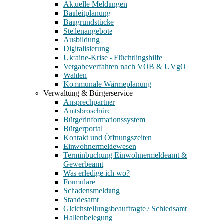
Aktuelle Meldungen
Bauleitplanung
Baugrundstücke
Stellenangebote
Ausbildung
Digitalisierung
Ukraine-Krise - Flüchtlingshilfe
Vergabeverfahren nach VOB & UVgO
Wahlen
Kommunale Wärmeplanung
Verwaltung & Bürgerservice
Ansprechpartner
Amtsbroschüre
Bürgerinformationssystem
Bürgerportal
Kontakt und Öffnungszeiten
Einwohnermeldewesen
Terminbuchung Einwohnermeldeamt &
Gewerbeamt
Was erledige ich wo?
Formulare
Schadensmeldung
Standesamt
Gleichstellungsbeauftragte / Schiedsamt
Hallenbelegung