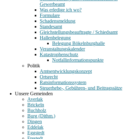
Gewerbeamt
Was erledige ich wo?
Formulare
Schadensmeldung
Standesamt
Gleichstellungsbeauftragte / Schiedsamt
Hallenbelegung
Belegung Bökelnburghalle
Veranstaltungskalender
Katastrophenschutz
Notfallinformationspunkte
Politik
Amtsentwicklungskonzept
Ortsrecht
Ratsinformationssystem
Steuerhebe-, Gebühren- und Beitragssätze
Unsere Gemeinden
Averlak
Brickeln
Buchholz
Burg (Dithm.)
Dingen
Eddelak
Eggstedt
Frestedt