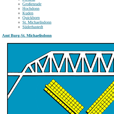
Großenrade
Hochdonn
Kuden
Quickborn
St. Michaelisdonn
Süderhastedt
Amt Burg-St. Michaelisdonn