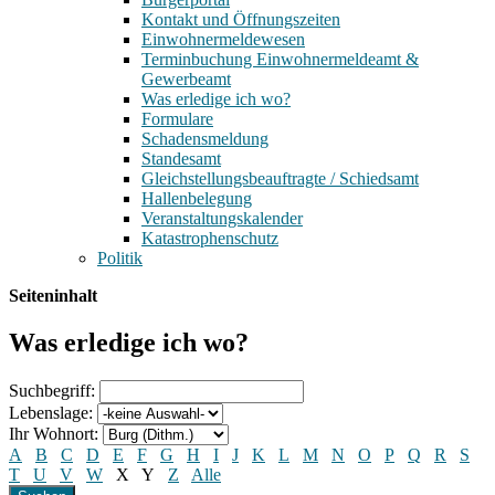
Kontakt und Öffnungszeiten
Einwohnermeldewesen
Terminbuchung Einwohnermeldeamt &
Gewerbeamt
Was erledige ich wo?
Formulare
Schadensmeldung
Standesamt
Gleichstellungsbeauftragte / Schiedsamt
Hallenbelegung
Veranstaltungskalender
Katastrophenschutz
Politik
Seiteninhalt
Was erledige ich wo?
Suchbegriff:
Lebenslage:
Ihr Wohnort:
A
B
C
D
E
F
G
H
I
J
K
L
M
N
O
P
Q
R
S
T
U
V
W
X
Y
Z
Alle