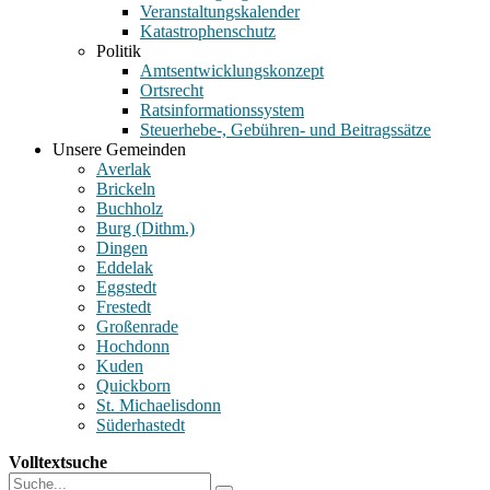
Veranstaltungskalender
Katastrophenschutz
Politik
Amtsentwicklungskonzept
Ortsrecht
Ratsinformationssystem
Steuerhebe-, Gebühren- und Beitragssätze
Unsere Gemeinden
Averlak
Brickeln
Buchholz
Burg (Dithm.)
Dingen
Eddelak
Eggstedt
Frestedt
Großenrade
Hochdonn
Kuden
Quickborn
St. Michaelisdonn
Süderhastedt
Volltextsuche