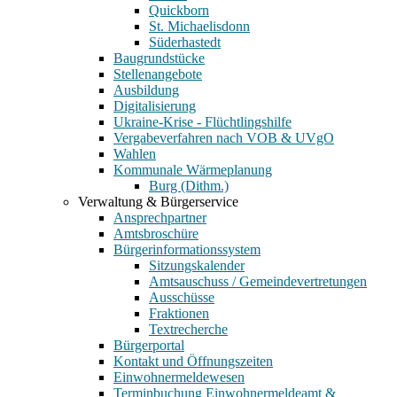
Quickborn
St. Michaelisdonn
Süderhastedt
Baugrundstücke
Stellenangebote
Ausbildung
Digitalisierung
Ukraine-Krise - Flüchtlingshilfe
Vergabeverfahren nach VOB & UVgO
Wahlen
Kommunale Wärmeplanung
Burg (Dithm.)
Verwaltung & Bürgerservice
Ansprechpartner
Amtsbroschüre
Bürgerinformationssystem
Sitzungskalender
Amtsauschuss / Gemeindevertretungen
Ausschüsse
Fraktionen
Textrecherche
Bürgerportal
Kontakt und Öffnungszeiten
Einwohnermeldewesen
Terminbuchung Einwohnermeldeamt &