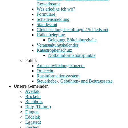
Gewerbeamt
Was erledige ich wo?
Formulare
Schadensmeldung
Standesamt
Gleichstellungsbeauftragte / Schiedsamt
Hallenbelegung
Belegung Bökelnburghalle
Veranstaltungskalender
Katastrophenschutz
Notfallinformationspunkte
Politik
Amtsentwicklungskonzept
Ortsrecht
Ratsinformationssystem
Steuerhebe-, Gebühren- und Beitragssätze
Unsere Gemeinden
Averlak
Brickeln
Buchholz
Burg (Dithm.)
Dingen
Eddelak
Eggstedt
Frestedt