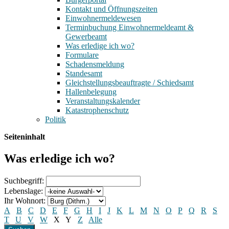
Kontakt und Öffnungszeiten
Einwohnermeldewesen
Terminbuchung Einwohnermeldeamt &
Gewerbeamt
Was erledige ich wo?
Formulare
Schadensmeldung
Standesamt
Gleichstellungsbeauftragte / Schiedsamt
Hallenbelegung
Veranstaltungskalender
Katastrophenschutz
Politik
Seiteninhalt
Was erledige ich wo?
Suchbegriff:
Lebenslage:
Ihr Wohnort:
A
B
C
D
E
F
G
H
I
J
K
L
M
N
O
P
Q
R
S
T
U
V
W
X
Y
Z
Alle