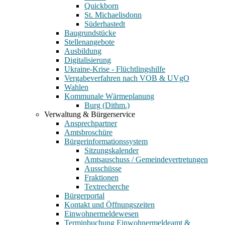
Quickborn
St. Michaelisdonn
Süderhastedt
Baugrundstücke
Stellenangebote
Ausbildung
Digitalisierung
Ukraine-Krise - Flüchtlingshilfe
Vergabeverfahren nach VOB & UVgO
Wahlen
Kommunale Wärmeplanung
Burg (Dithm.)
Verwaltung & Bürgerservice
Ansprechpartner
Amtsbroschüre
Bürgerinformationssystem
Sitzungskalender
Amtsauschuss / Gemeindevertretungen
Ausschüsse
Fraktionen
Textrecherche
Bürgerportal
Kontakt und Öffnungszeiten
Einwohnermeldewesen
Terminbuchung Einwohnermeldeamt &