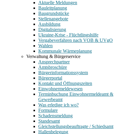
Aktuelle Meldungen
Bauleitplanung
Baugrundstücke
Stellenangebote
Ausbildung
Digitalisierung
Ukraine-Krise - Flüchtlingshilfe
Vergabeverfahren nach VOB & UVgO
Wahlen
Kommunale Wärmeplanung
Verwaltung & Bürgerservice
Ansprechpartner
Amtsbroschüre
Bürgerinformationssystem
Bürgerportal
Kontakt und Öffnungszeiten
Einwohnermeldewesen
Terminbuchung Einwohnermeldeamt &
Gewerbeamt
Was erledige ich wo?
Formulare
Schadensmeldung
Standesamt
Gleichstellungsbeauftragte / Schiedsamt
Hallenbelegung