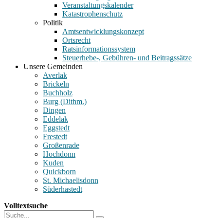
Veranstaltungskalender
Katastrophenschutz
Politik
Amtsentwicklungskonzept
Ortsrecht
Ratsinformationssystem
Steuerhebe-, Gebühren- und Beitragssätze
Unsere Gemeinden
Averlak
Brickeln
Buchholz
Burg (Dithm.)
Dingen
Eddelak
Eggstedt
Frestedt
Großenrade
Hochdonn
Kuden
Quickborn
St. Michaelisdonn
Süderhastedt
Volltextsuche