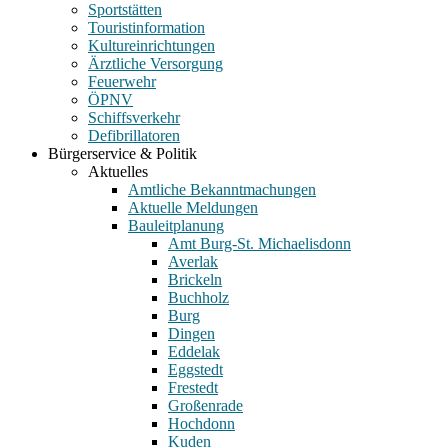
Sportstätten
Touristinformation
Kultureinrichtungen
Ärztliche Versorgung
Feuerwehr
ÖPNV
Schiffsverkehr
Defibrillatoren
Bürgerservice & Politik
Aktuelles
Amtliche Bekanntmachungen
Aktuelle Meldungen
Bauleitplanung
Amt Burg-St. Michaelisdonn
Averlak
Brickeln
Buchholz
Burg
Dingen
Eddelak
Eggstedt
Frestedt
Großenrade
Hochdonn
Kuden