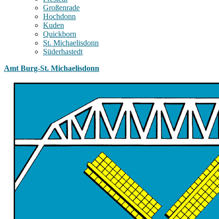
Großenrade
Hochdonn
Kuden
Quickborn
St. Michaelisdonn
Süderhastedt
Amt Burg-St. Michaelisdonn