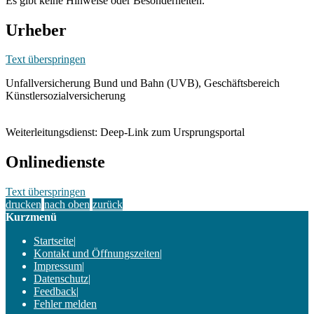
Es gibt keine Hinweise oder Besonderheiten.
Urheber
Text überspringen
Unfallversicherung Bund und Bahn (UVB), Geschäftsbereich
Künstlersozialversicherung
Weiterleitungsdienst: Deep-Link zum Ursprungsportal
Onlinedienste
Text überspringen
drucken
nach oben
zurück
Kurzmenü
Startseite
|
Kontakt und Öffnungszeiten
|
Impressum
|
Datenschutz
|
Feedback
|
Fehler melden