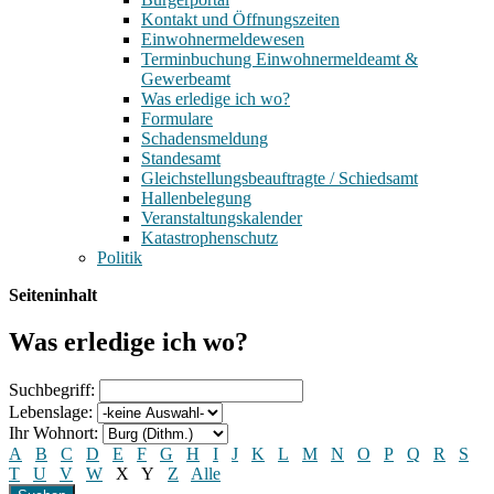
Kontakt und Öffnungszeiten
Einwohnermeldewesen
Terminbuchung Einwohnermeldeamt &
Gewerbeamt
Was erledige ich wo?
Formulare
Schadensmeldung
Standesamt
Gleichstellungsbeauftragte / Schiedsamt
Hallenbelegung
Veranstaltungskalender
Katastrophenschutz
Politik
Seiteninhalt
Was erledige ich wo?
Suchbegriff:
Lebenslage:
Ihr Wohnort:
A
B
C
D
E
F
G
H
I
J
K
L
M
N
O
P
Q
R
S
T
U
V
W
X
Y
Z
Alle