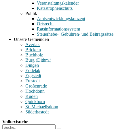
Veranstaltungskalender
Katastrophenschutz
Politik
Amtsentwicklungskonzept
Ortsrecht
Ratsinformationssystem
Steuerhebe-, Gebühren- und Beitragssätze
Unsere Gemeinden
Averlak
Brickeln
Buchholz
Burg (Dithm.)
Dingen
Eddelak
Eggstedt
Frestedt
Großenrade
Hochdonn
Kuden
Quickborn
St. Michaelisdonn
Süderhastedt
Volltextsuche