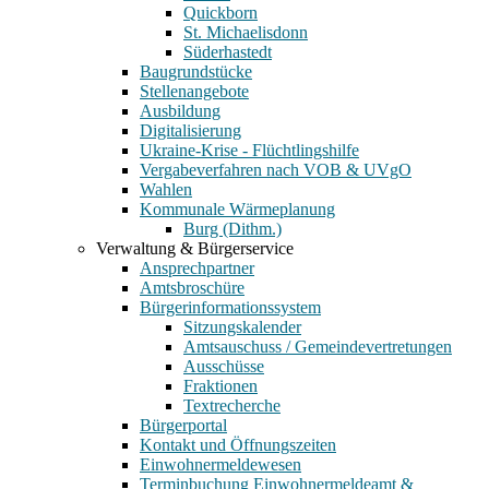
Quickborn
St. Michaelisdonn
Süderhastedt
Baugrundstücke
Stellenangebote
Ausbildung
Digitalisierung
Ukraine-Krise - Flüchtlingshilfe
Vergabeverfahren nach VOB & UVgO
Wahlen
Kommunale Wärmeplanung
Burg (Dithm.)
Verwaltung & Bürgerservice
Ansprechpartner
Amtsbroschüre
Bürgerinformationssystem
Sitzungskalender
Amtsauschuss / Gemeindevertretungen
Ausschüsse
Fraktionen
Textrecherche
Bürgerportal
Kontakt und Öffnungszeiten
Einwohnermeldewesen
Terminbuchung Einwohnermeldeamt &