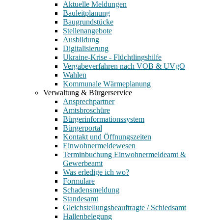
Aktuelle Meldungen
Bauleitplanung
Baugrundstücke
Stellenangebote
Ausbildung
Digitalisierung
Ukraine-Krise - Flüchtlingshilfe
Vergabeverfahren nach VOB & UVgO
Wahlen
Kommunale Wärmeplanung
Verwaltung & Bürgerservice
Ansprechpartner
Amtsbroschüre
Bürgerinformationssystem
Bürgerportal
Kontakt und Öffnungszeiten
Einwohnermeldewesen
Terminbuchung Einwohnermeldeamt &
Gewerbeamt
Was erledige ich wo?
Formulare
Schadensmeldung
Standesamt
Gleichstellungsbeauftragte / Schiedsamt
Hallenbelegung