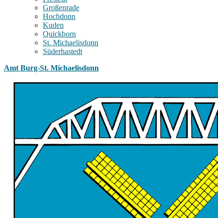
Großenrade
Hochdonn
Kuden
Quickborn
St. Michaelisdonn
Süderhastedt
Amt Burg-St. Michaelisdonn