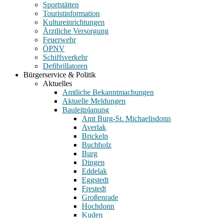
Sportstätten
Touristinformation
Kultureinrichtungen
Ärztliche Versorgung
Feuerwehr
ÖPNV
Schiffsverkehr
Defibrillatoren
Bürgerservice & Politik
Aktuelles
Amtliche Bekanntmachungen
Aktuelle Meldungen
Bauleitplanung
Amt Burg-St. Michaelisdonn
Averlak
Brickeln
Buchholz
Burg
Dingen
Eddelak
Eggstedt
Frestedt
Großenrade
Hochdonn
Kuden