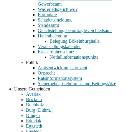
Gewerbeamt
Was erledige ich wo?
Formulare
Schadensmeldung
Standesamt
Gleichstellungsbeauftragte / Schiedsamt
Hallenbelegung
Belegung Bökelnburghalle
Veranstaltungskalender
Katastrophenschutz
Notfallinformationspunkte
Politik
Amtsentwicklungskonzept
Ortsrecht
Ratsinformationssystem
Steuerhebe-, Gebühren- und Beitragssätze
Unsere Gemeinden
Averlak
Brickeln
Buchholz
Burg (Dithm.)
Dingen
Eddelak
Eggstedt
Frestedt