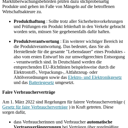
Marktüberwachungsbehörden prüfen dazu stichprobenartig
Produkte und gehen im Falle von Mängeln auf die betroffenen
Wirtschaftsakteure zu.
Produkthaftung
: Sollte trotz aller Sicherheitsvorkehrungen
und Prüfungen ein Produkt fehlerhaft in den Verkehr gebracht
worden sein, müssen Sie gegebenenfalls dafür haften.
Produktverantwortung
: Ein weiterer wichtiger Bereich ist
die Produktverantwortung. Das bedeutet, dass Sie als
Herstellende für die gesamte "Lebensdauer" eines Produktes -
also vom ersten Entwurf bis zur umweltgerechten Entsorgung
- verantwortlich sind. In Deutschland werden die
entsprechenden EU-Richtlinien beispielsweise durch die
Elektrostoff-, Verpackungs-, Altfahrzeug- oder
Altölverordnungen sowie das
Elektro- und Elektronikgesetz
und das
Batteriegesetz
umgesetzt.
Faire Verbraucherverträge
Am 1. März 2022 sind Regelungen für fairere Verbraucherverträge (
Gesetz für faire Verbraucherverträge
) in Kraft getreten. Diese
sorgen dafür,
dass Verbraucherinnen und Verbraucher
automatische
Vertragsverlängerungen
bei Verträgen über regelmäßige