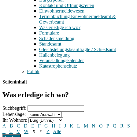
Kontakt und Öffnungszeiten
Einwohnermeldewesen
Terminbuchung Einwohnermeldeamt &
Gewerbeamt
Was erledige ich wo?
Formulare
Schadensmeldung
Standesamt
Gleichstellungsbeauftragte / Schiedsamt
Hallenbelegung
Veranstaltungskalender
Katastrophenschutz
Politik
Seiteninhalt
Was erledige ich wo?
Suchbegriff:
Lebenslage:
Ihr Wohnort:
A
B
C
D
E
F
G
H
I
J
K
L
M
N
O
P
Q
R
S
T
U
V
W
X
Y
Z
Alle