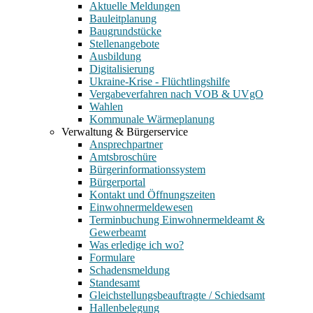
Aktuelle Meldungen
Bauleitplanung
Baugrundstücke
Stellenangebote
Ausbildung
Digitalisierung
Ukraine-Krise - Flüchtlingshilfe
Vergabeverfahren nach VOB & UVgO
Wahlen
Kommunale Wärmeplanung
Verwaltung & Bürgerservice
Ansprechpartner
Amtsbroschüre
Bürgerinformationssystem
Bürgerportal
Kontakt und Öffnungszeiten
Einwohnermeldewesen
Terminbuchung Einwohnermeldeamt &
Gewerbeamt
Was erledige ich wo?
Formulare
Schadensmeldung
Standesamt
Gleichstellungsbeauftragte / Schiedsamt
Hallenbelegung