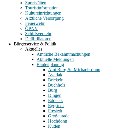
Sportstätten
Touristinformation
Kultureinrichtungen
Ärztliche Versorgung
Feuerwehr
ÖPNV
Schiffsverkehr
Defibrillatoren
Bürgerservice & Politik
Aktuelles
Amtliche Bekanntmachungen
Aktuelle Meldungen
Bauleitplanung
Amt Burg-St. Michaelisdonn
Averlak
Brickeln
Buchholz
Burg
Dingen
Eddelak
Eggstedt
Frestedt
Großenrade
Hochdonn
Kuden