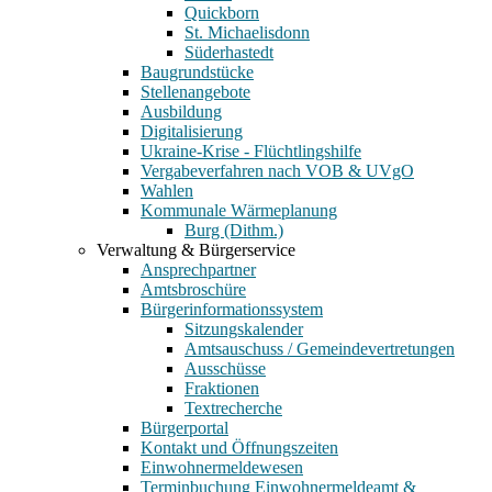
Quickborn
St. Michaelisdonn
Süderhastedt
Baugrundstücke
Stellenangebote
Ausbildung
Digitalisierung
Ukraine-Krise - Flüchtlingshilfe
Vergabeverfahren nach VOB & UVgO
Wahlen
Kommunale Wärmeplanung
Burg (Dithm.)
Verwaltung & Bürgerservice
Ansprechpartner
Amtsbroschüre
Bürgerinformationssystem
Sitzungskalender
Amtsauschuss / Gemeindevertretungen
Ausschüsse
Fraktionen
Textrecherche
Bürgerportal
Kontakt und Öffnungszeiten
Einwohnermeldewesen
Terminbuchung Einwohnermeldeamt &