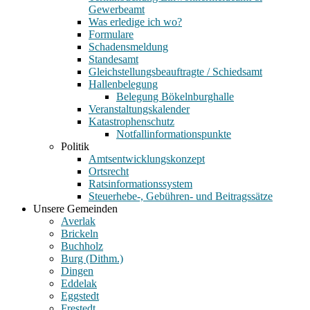
Gewerbeamt
Was erledige ich wo?
Formulare
Schadensmeldung
Standesamt
Gleichstellungsbeauftragte / Schiedsamt
Hallenbelegung
Belegung Bökelnburghalle
Veranstaltungskalender
Katastrophenschutz
Notfallinformationspunkte
Politik
Amtsentwicklungskonzept
Ortsrecht
Ratsinformationssystem
Steuerhebe-, Gebühren- und Beitragssätze
Unsere Gemeinden
Averlak
Brickeln
Buchholz
Burg (Dithm.)
Dingen
Eddelak
Eggstedt
Frestedt