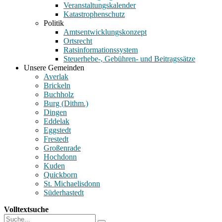
Veranstaltungskalender
Katastrophenschutz
Politik
Amtsentwicklungskonzept
Ortsrecht
Ratsinformationssystem
Steuerhebe-, Gebühren- und Beitragssätze
Unsere Gemeinden
Averlak
Brickeln
Buchholz
Burg (Dithm.)
Dingen
Eddelak
Eggstedt
Frestedt
Großenrade
Hochdonn
Kuden
Quickborn
St. Michaelisdonn
Süderhastedt
Volltextsuche