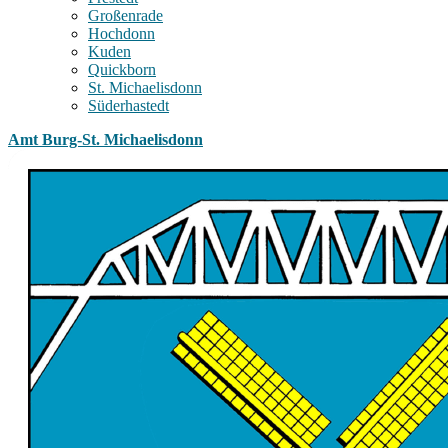
Großenrade
Hochdonn
Kuden
Quickborn
St. Michaelisdonn
Süderhastedt
Amt Burg-St. Michaelisdonn