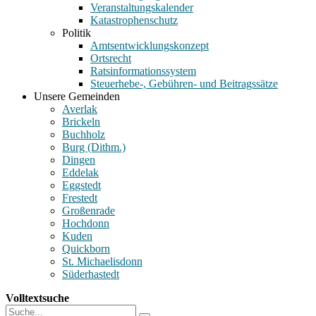
Veranstaltungskalender
Katastrophenschutz
Politik
Amtsentwicklungskonzept
Ortsrecht
Ratsinformationssystem
Steuerhebe-, Gebühren- und Beitragssätze
Unsere Gemeinden
Averlak
Brickeln
Buchholz
Burg (Dithm.)
Dingen
Eddelak
Eggstedt
Frestedt
Großenrade
Hochdonn
Kuden
Quickborn
St. Michaelisdonn
Süderhastedt
Volltextsuche