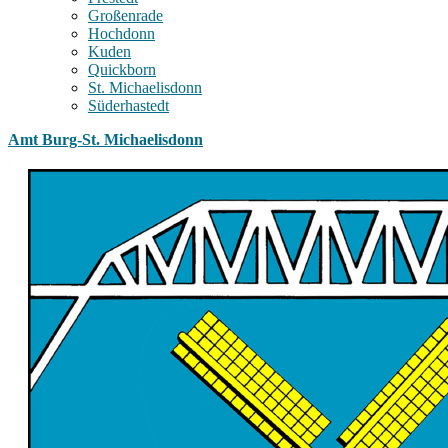
Großenrade
Hochdonn
Kuden
Quickborn
St. Michaelisdonn
Süderhastedt
Amt Burg-St. Michaelisdonn