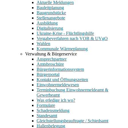
Aktuelle Meldungen
Bauleitplanung
Baugrundstücke
Stellenangebote
Ausbildung
Digitalisierung
Ukraine-Krise - Flüchtlingshilfe
Vergabeverfahren nach VOB & UVgO
Wahlen
Kommunale Wärmeplanung
Verwaltung & Bürgerservice
Ansprechpartner
Amtsbroschüre
Bürgerinformationssystem
Bürgerportal
Kontakt und Öffnungszeiten
Einwohnermeldewesen
Terminbuchung Einwohnermeldeamt &
Gewerbeamt
Was erledige ich wo?
Formulare
Schadensmeldung
Standesamt
Gleichstellungsbeauftragte / Schiedsamt
Hallenbelegung