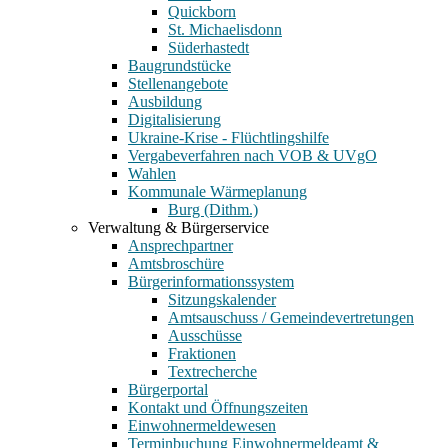
Quickborn
St. Michaelisdonn
Süderhastedt
Baugrundstücke
Stellenangebote
Ausbildung
Digitalisierung
Ukraine-Krise - Flüchtlingshilfe
Vergabeverfahren nach VOB & UVgO
Wahlen
Kommunale Wärmeplanung
Burg (Dithm.)
Verwaltung & Bürgerservice
Ansprechpartner
Amtsbroschüre
Bürgerinformationssystem
Sitzungskalender
Amtsauschuss / Gemeindevertretungen
Ausschüsse
Fraktionen
Textrecherche
Bürgerportal
Kontakt und Öffnungszeiten
Einwohnermeldewesen
Terminbuchung Einwohnermeldeamt &