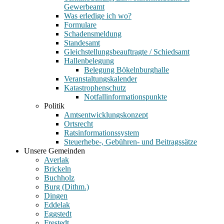
Gewerbeamt
Was erledige ich wo?
Formulare
Schadensmeldung
Standesamt
Gleichstellungsbeauftragte / Schiedsamt
Hallenbelegung
Belegung Bökelnburghalle
Veranstaltungskalender
Katastrophenschutz
Notfallinformationspunkte
Politik
Amtsentwicklungskonzept
Ortsrecht
Ratsinformationssystem
Steuerhebe-, Gebühren- und Beitragssätze
Unsere Gemeinden
Averlak
Brickeln
Buchholz
Burg (Dithm.)
Dingen
Eddelak
Eggstedt
Frestedt