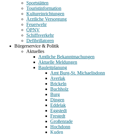
Sportstätten
Touristinformation
Kultureinrichtungen
Ärztliche Versorgung
Feuerwehr
ÖPNV
Schiffsverkehr
Defibrillatoren
Bürgerservice & Politik
Aktuelles
Amtliche Bekanntmachungen
Aktuelle Meldungen
Bauleitplanung
Amt Burg-St. Michaelisdonn
Averlak
Brickeln
Buchholz
Burg
Dingen
Eddelak
Eggstedt
Frestedt
Großenrade
Hochdonn
Kuden