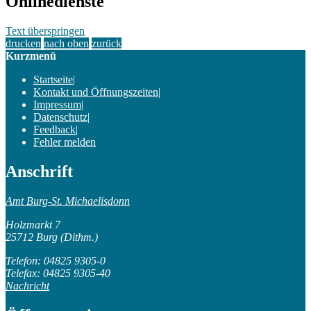
Onlinedienste
Text überspringen
drucken
nach oben
zurück
Kurzmenü
Startseite
|
Kontakt und Öffnungszeiten
|
Impressum
|
Datenschutz
|
Feedback
|
Fehler melden
Anschrift
Amt Burg-St. Michaelisdonn
Holzmarkt 7
25712 Burg (Dithm.)
Telefon: 04825 9305-0
Telefax: 04825 9305-40
Nachricht