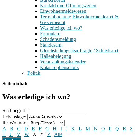
Kontakt und Öffnungszeiten
Einwohnermeldewesen
Terminbuchung Einwohnermeldeamt &
Gewerbeamt
Was erledige ich wo?
Formulare
Schadensmeldung
Standesamt
Gleichstellungsbeauftragte / Schiedsamt
Hallenbelegung
Veranstaltungskalender
Katastrophenschutz
Politik
Seiteninhalt
Was erledige ich wo?
Suchbegriff:
Lebenslage:
Ihr Wohnort:
A
B
C
D
E
F
G
H
I
J
K
L
M
N
O
P
Q
R
S
T
U
V
W
X
Y
Z
Alle