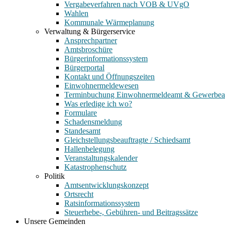
Vergabeverfahren nach VOB & UVgO
Wahlen
Kommunale Wärmeplanung
Verwaltung & Bürgerservice
Ansprechpartner
Amtsbroschüre
Bürgerinformationssystem
Bürgerportal
Kontakt und Öffnungszeiten
Einwohnermeldewesen
Terminbuchung Einwohnermeldeamt & Gewerbe
Was erledige ich wo?
Formulare
Schadensmeldung
Standesamt
Gleichstellungsbeauftragte / Schiedsamt
Hallenbelegung
Veranstaltungskalender
Katastrophenschutz
Politik
Amtsentwicklungskonzept
Ortsrecht
Ratsinformationssystem
Steuerhebe-, Gebühren- und Beitragssätze
Unsere Gemeinden