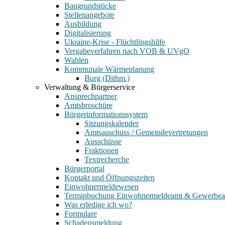
Baugrundstücke
Stellenangebote
Ausbildung
Digitalisierung
Ukraine-Krise - Flüchtlingshilfe
Vergabeverfahren nach VOB & UVgO
Wahlen
Kommunale Wärmeplanung
Burg (Dithm.)
Verwaltung & Bürgerservice
Ansprechpartner
Amtsbroschüre
Bürgerinformationssystem
Sitzungskalender
Amtsauschuss / Gemeindevertretungen
Ausschüsse
Fraktionen
Textrecherche
Bürgerportal
Kontakt und Öffnungszeiten
Einwohnermeldewesen
Terminbuchung Einwohnermeldeamt & Gewerbe
Was erledige ich wo?
Formulare
Schadensmeldung