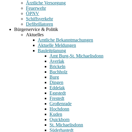
Ärztliche Versorgung
Feuerwehr
ÖPNV
Schiffsverkehr
Defibrillatoren
Bürgerservice & Politik
Aktuelles
Amtliche Bekanntmachungen
Aktuelle Meldungen
Bauleitplanung
Amt Burg-St. Michaelisdonn
Averlak
Brickeln
Buchholz
Burg
Dingen
Eddelak
Eggstedt
Frestedt
Großenrade
Hochdonn
Kuden
Quickborn
St. Michaelisdonn
Süderhastedt