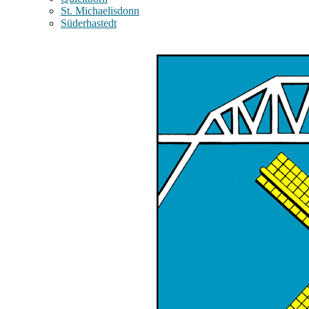
St. Michaelisdonn
Süderhastedt