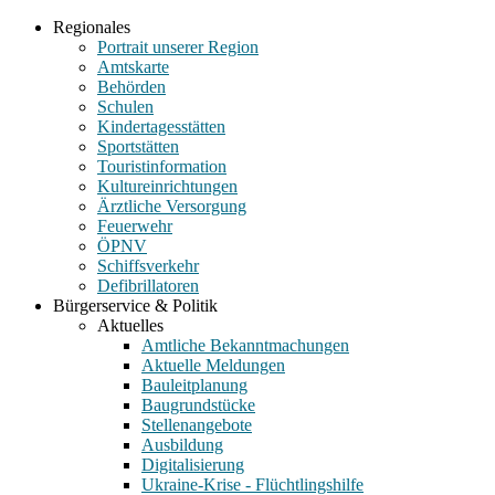
Regionales
Portrait unserer Region
Amtskarte
Behörden
Schulen
Kindertagesstätten
Sportstätten
Touristinformation
Kultureinrichtungen
Ärztliche Versorgung
Feuerwehr
ÖPNV
Schiffsverkehr
Defibrillatoren
Bürgerservice & Politik
Aktuelles
Amtliche Bekanntmachungen
Aktuelle Meldungen
Bauleitplanung
Baugrundstücke
Stellenangebote
Ausbildung
Digitalisierung
Ukraine-Krise - Flüchtlingshilfe