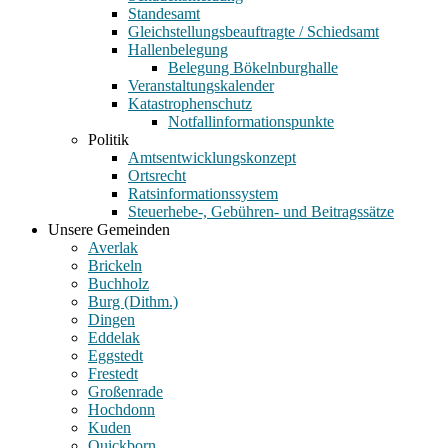
Standesamt
Gleichstellungsbeauftragte / Schiedsamt
Hallenbelegung
Belegung Bökelnburghalle
Veranstaltungskalender
Katastrophenschutz
Notfallinformationspunkte
Politik
Amtsentwicklungskonzept
Ortsrecht
Ratsinformationssystem
Steuerhebe-, Gebühren- und Beitragssätze
Unsere Gemeinden
Averlak
Brickeln
Buchholz
Burg (Dithm.)
Dingen
Eddelak
Eggstedt
Frestedt
Großenrade
Hochdonn
Kuden
Quickborn