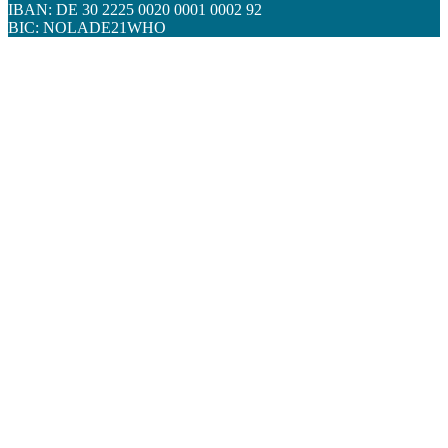
IBAN: DE 30 2225 0020 0001 0002 92
BIC: NOLADE21WHO