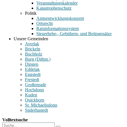
Veranstaltungskalender
Katastrophenschutz
Politik
Amtsentwicklungskonzept
Ortsrecht
Ratsinformationssystem
Steuerhebe-, Gebühren- und Beitragssätze
Unsere Gemeinden
Averlak
Brickeln
Buchholz
Burg (Dithm.)
Dingen
Eddelak
Eggstedt
Frestedt
Großenrade
Hochdonn
Kuden
Quickborn
St. Michaelisdonn
Süderhastedt
Volltextsuche