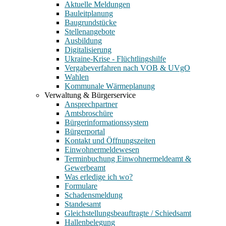
Aktuelle Meldungen
Bauleitplanung
Baugrundstücke
Stellenangebote
Ausbildung
Digitalisierung
Ukraine-Krise - Flüchtlingshilfe
Vergabeverfahren nach VOB & UVgO
Wahlen
Kommunale Wärmeplanung
Verwaltung & Bürgerservice
Ansprechpartner
Amtsbroschüre
Bürgerinformationssystem
Bürgerportal
Kontakt und Öffnungszeiten
Einwohnermeldewesen
Terminbuchung Einwohnermeldeamt &
Gewerbeamt
Was erledige ich wo?
Formulare
Schadensmeldung
Standesamt
Gleichstellungsbeauftragte / Schiedsamt
Hallenbelegung