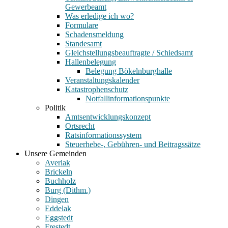
Gewerbeamt
Was erledige ich wo?
Formulare
Schadensmeldung
Standesamt
Gleichstellungsbeauftragte / Schiedsamt
Hallenbelegung
Belegung Bökelnburghalle
Veranstaltungskalender
Katastrophenschutz
Notfallinformationspunkte
Politik
Amtsentwicklungskonzept
Ortsrecht
Ratsinformationssystem
Steuerhebe-, Gebühren- und Beitragssätze
Unsere Gemeinden
Averlak
Brickeln
Buchholz
Burg (Dithm.)
Dingen
Eddelak
Eggstedt
Frestedt