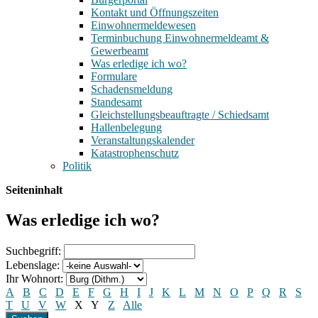
Kontakt und Öffnungszeiten
Einwohnermeldewesen
Terminbuchung Einwohnermeldeamt &
Gewerbeamt
Was erledige ich wo?
Formulare
Schadensmeldung
Standesamt
Gleichstellungsbeauftragte / Schiedsamt
Hallenbelegung
Veranstaltungskalender
Katastrophenschutz
Politik
Seiteninhalt
Was erledige ich wo?
Suchbegriff:
Lebenslage:
Ihr Wohnort:
A
B
C
D
E
F
G
H
I
J
K
L
M
N
O
P
Q
R
S
T
U
V
W
X
Y
Z
Alle