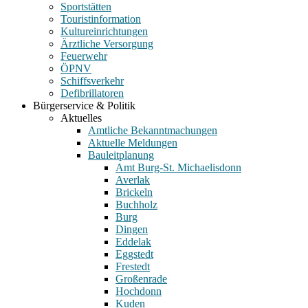
Sportstätten
Touristinformation
Kultureinrichtungen
Ärztliche Versorgung
Feuerwehr
ÖPNV
Schiffsverkehr
Defibrillatoren
Bürgerservice & Politik
Aktuelles
Amtliche Bekanntmachungen
Aktuelle Meldungen
Bauleitplanung
Amt Burg-St. Michaelisdonn
Averlak
Brickeln
Buchholz
Burg
Dingen
Eddelak
Eggstedt
Frestedt
Großenrade
Hochdonn
Kuden