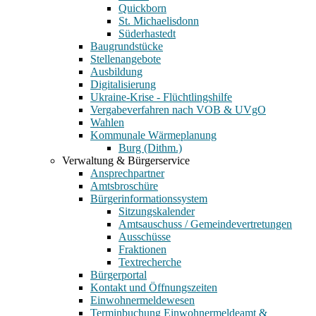
Quickborn
St. Michaelisdonn
Süderhastedt
Baugrundstücke
Stellenangebote
Ausbildung
Digitalisierung
Ukraine-Krise - Flüchtlingshilfe
Vergabeverfahren nach VOB & UVgO
Wahlen
Kommunale Wärmeplanung
Burg (Dithm.)
Verwaltung & Bürgerservice
Ansprechpartner
Amtsbroschüre
Bürgerinformationssystem
Sitzungskalender
Amtsauschuss / Gemeindevertretungen
Ausschüsse
Fraktionen
Textrecherche
Bürgerportal
Kontakt und Öffnungszeiten
Einwohnermeldewesen
Terminbuchung Einwohnermeldeamt &