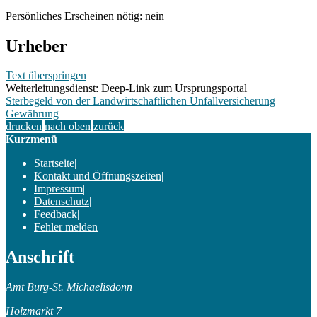
Persönliches Erscheinen nötig: nein
Urheber
Text überspringen
Weiterleitungsdienst: Deep-Link zum Ursprungsportal
Sterbegeld von der Landwirtschaftlichen Unfallversicherung
Gewährung
drucken
nach oben
zurück
Kurzmenü
Startseite
|
Kontakt und Öffnungszeiten
|
Impressum
|
Datenschutz
|
Feedback
|
Fehler melden
Anschrift
Amt Burg-St. Michaelisdonn
Holzmarkt 7