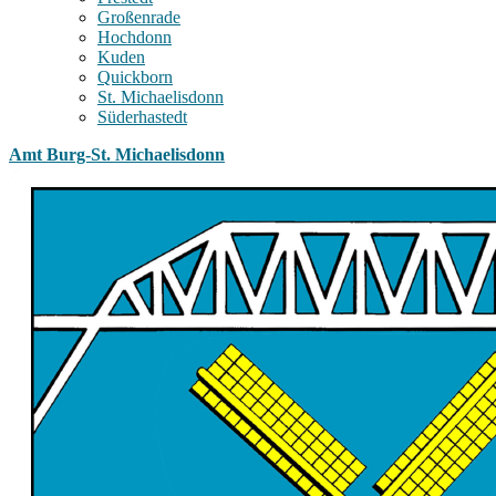
Großenrade
Hochdonn
Kuden
Quickborn
St. Michaelisdonn
Süderhastedt
Amt Burg-St. Michaelisdonn