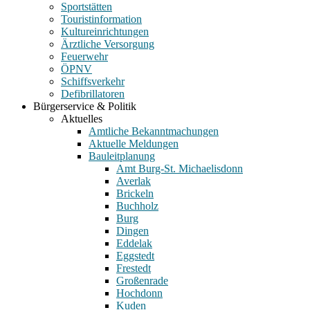
Sportstätten
Touristinformation
Kultureinrichtungen
Ärztliche Versorgung
Feuerwehr
ÖPNV
Schiffsverkehr
Defibrillatoren
Bürgerservice & Politik
Aktuelles
Amtliche Bekanntmachungen
Aktuelle Meldungen
Bauleitplanung
Amt Burg-St. Michaelisdonn
Averlak
Brickeln
Buchholz
Burg
Dingen
Eddelak
Eggstedt
Frestedt
Großenrade
Hochdonn
Kuden