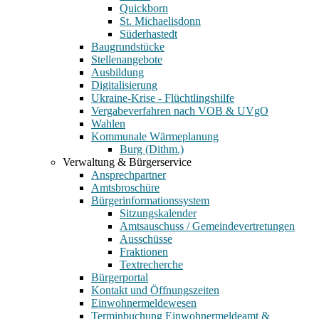
Quickborn
St. Michaelisdonn
Süderhastedt
Baugrundstücke
Stellenangebote
Ausbildung
Digitalisierung
Ukraine-Krise - Flüchtlingshilfe
Vergabeverfahren nach VOB & UVgO
Wahlen
Kommunale Wärmeplanung
Burg (Dithm.)
Verwaltung & Bürgerservice
Ansprechpartner
Amtsbroschüre
Bürgerinformationssystem
Sitzungskalender
Amtsauschuss / Gemeindevertretungen
Ausschüsse
Fraktionen
Textrecherche
Bürgerportal
Kontakt und Öffnungszeiten
Einwohnermeldewesen
Terminbuchung Einwohnermeldeamt &