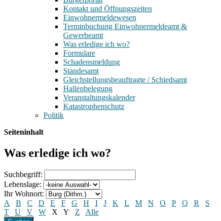
Kontakt und Öffnungszeiten
Einwohnermeldewesen
Terminbuchung Einwohnermeldeamt &
Gewerbeamt
Was erledige ich wo?
Formulare
Schadensmeldung
Standesamt
Gleichstellungsbeauftragte / Schiedsamt
Hallenbelegung
Veranstaltungskalender
Katastrophenschutz
Politik
Seiteninhalt
Was erledige ich wo?
Suchbegriff:
Lebenslage:
Ihr Wohnort:
A
B
C
D
E
F
G
H
I
J
K
L
M
N
O
P
Q
R
S
T
U
V
W
X
Y
Z
Alle