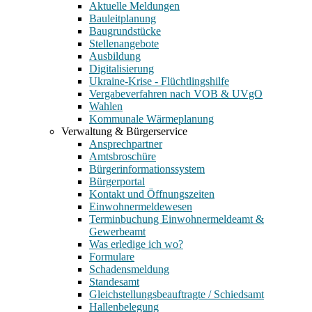
Aktuelle Meldungen
Bauleitplanung
Baugrundstücke
Stellenangebote
Ausbildung
Digitalisierung
Ukraine-Krise - Flüchtlingshilfe
Vergabeverfahren nach VOB & UVgO
Wahlen
Kommunale Wärmeplanung
Verwaltung & Bürgerservice
Ansprechpartner
Amtsbroschüre
Bürgerinformationssystem
Bürgerportal
Kontakt und Öffnungszeiten
Einwohnermeldewesen
Terminbuchung Einwohnermeldeamt &
Gewerbeamt
Was erledige ich wo?
Formulare
Schadensmeldung
Standesamt
Gleichstellungsbeauftragte / Schiedsamt
Hallenbelegung