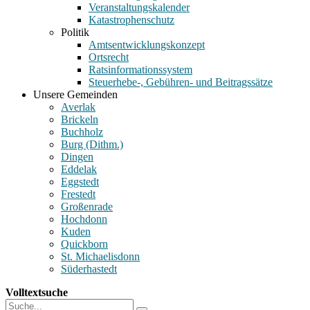
Veranstaltungskalender
Katastrophenschutz
Politik
Amtsentwicklungskonzept
Ortsrecht
Ratsinformationssystem
Steuerhebe-, Gebühren- und Beitragssätze
Unsere Gemeinden
Averlak
Brickeln
Buchholz
Burg (Dithm.)
Dingen
Eddelak
Eggstedt
Frestedt
Großenrade
Hochdonn
Kuden
Quickborn
St. Michaelisdonn
Süderhastedt
Volltextsuche