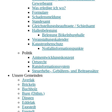
Gewerbeamt
Was erledige ich wo?
Formulare
Schadensmeldung
Standesamt
Gleichstellungsbeauftragte / Schiedsamt
Hallenbelegung
Belegung Bökelnburghalle
Veranstaltungskalender
Katastrophenschutz
Notfallinformationspunkte
Politik
Amtsentwicklungskonzept
Ortsrecht
Ratsinformationssystem
Steuerhebe-, Gebühren- und Beitragssätze
Unsere Gemeinden
Averlak
Brickeln
Buchholz
Burg (Dithm.)
Dingen
Eddelak
Eggstedt
Frestedt