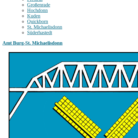
Großenrade
Hochdonn
Kuden
Quickborn
St. Michaelisdonn
Süderhastedt
Amt Burg-St. Michaelisdonn