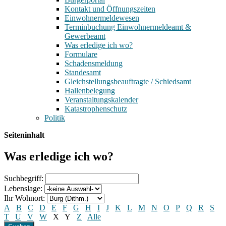
Kontakt und Öffnungszeiten
Einwohnermeldewesen
Terminbuchung Einwohnermeldeamt &
Gewerbeamt
Was erledige ich wo?
Formulare
Schadensmeldung
Standesamt
Gleichstellungsbeauftragte / Schiedsamt
Hallenbelegung
Veranstaltungskalender
Katastrophenschutz
Politik
Seiteninhalt
Was erledige ich wo?
Suchbegriff:
Lebenslage:
Ihr Wohnort:
A
B
C
D
E
F
G
H
I
J
K
L
M
N
O
P
Q
R
S
T
U
V
W
X
Y
Z
Alle