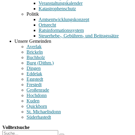
Veranstaltungskalender
Katastrophenschutz
Politik
Amtsentwicklungskonzept
Ortsrecht
Ratsinformationssystem
Steuerhebe-, Gebühren- und Beitragssätze
Unsere Gemeinden
Averlak
Brickeln
Buchholz
Burg (Dithm.)
Dingen
Eddelak
Eggstedt
Frestedt
Großenrade
Hochdonn
Kuden
Quickborn
St. Michaelisdonn
Süderhastedt
Volltextsuche