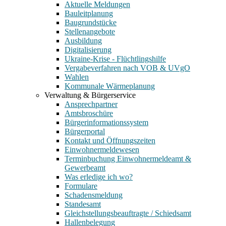
Aktuelle Meldungen
Bauleitplanung
Baugrundstücke
Stellenangebote
Ausbildung
Digitalisierung
Ukraine-Krise - Flüchtlingshilfe
Vergabeverfahren nach VOB & UVgO
Wahlen
Kommunale Wärmeplanung
Verwaltung & Bürgerservice
Ansprechpartner
Amtsbroschüre
Bürgerinformationssystem
Bürgerportal
Kontakt und Öffnungszeiten
Einwohnermeldewesen
Terminbuchung Einwohnermeldeamt &
Gewerbeamt
Was erledige ich wo?
Formulare
Schadensmeldung
Standesamt
Gleichstellungsbeauftragte / Schiedsamt
Hallenbelegung