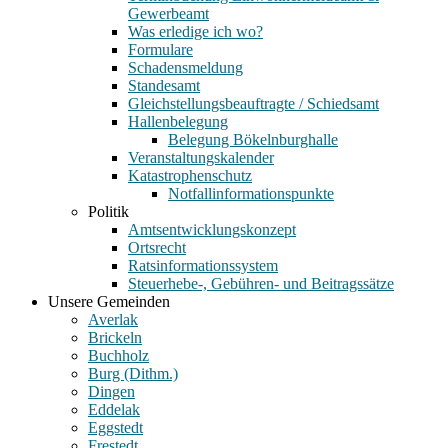
Gewerbeamt
Was erledige ich wo?
Formulare
Schadensmeldung
Standesamt
Gleichstellungsbeauftragte / Schiedsamt
Hallenbelegung
Belegung Bökelnburghalle
Veranstaltungskalender
Katastrophenschutz
Notfallinformationspunkte
Politik
Amtsentwicklungskonzept
Ortsrecht
Ratsinformationssystem
Steuerhebe-, Gebühren- und Beitragssätze
Unsere Gemeinden
Averlak
Brickeln
Buchholz
Burg (Dithm.)
Dingen
Eddelak
Eggstedt
Frestedt