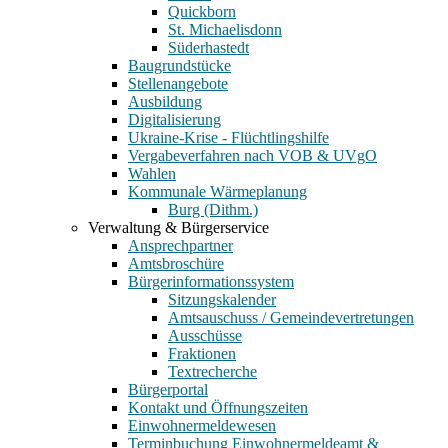
Quickborn
St. Michaelisdonn
Süderhastedt
Baugrundstücke
Stellenangebote
Ausbildung
Digitalisierung
Ukraine-Krise - Flüchtlingshilfe
Vergabeverfahren nach VOB & UVgO
Wahlen
Kommunale Wärmeplanung
Burg (Dithm.)
Verwaltung & Bürgerservice
Ansprechpartner
Amtsbroschüre
Bürgerinformationssystem
Sitzungskalender
Amtsauschuss / Gemeindevertretungen
Ausschüsse
Fraktionen
Textrecherche
Bürgerportal
Kontakt und Öffnungszeiten
Einwohnermeldewesen
Terminbuchung Einwohnermeldeamt &