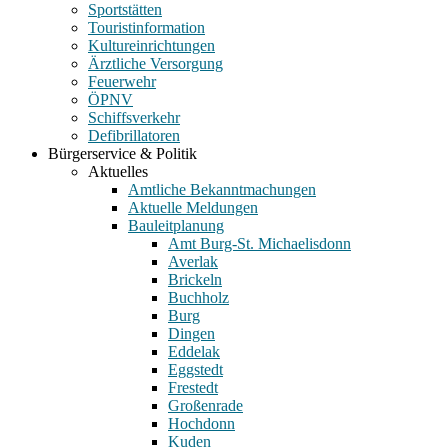
Sportstätten
Touristinformation
Kultureinrichtungen
Ärztliche Versorgung
Feuerwehr
ÖPNV
Schiffsverkehr
Defibrillatoren
Bürgerservice & Politik
Aktuelles
Amtliche Bekanntmachungen
Aktuelle Meldungen
Bauleitplanung
Amt Burg-St. Michaelisdonn
Averlak
Brickeln
Buchholz
Burg
Dingen
Eddelak
Eggstedt
Frestedt
Großenrade
Hochdonn
Kuden