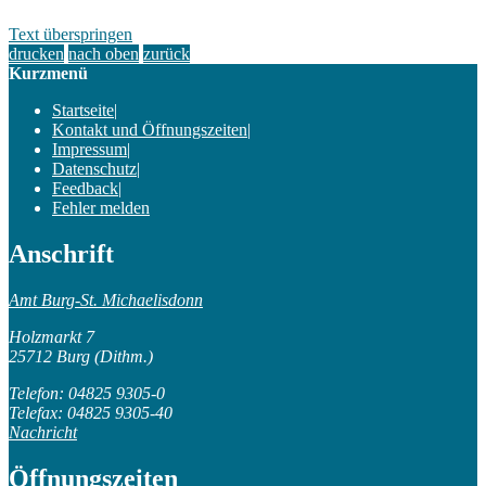
Text überspringen
drucken
nach oben
zurück
Kurzmenü
Startseite
|
Kontakt und Öffnungszeiten
|
Impressum
|
Datenschutz
|
Feedback
|
Fehler melden
Anschrift
Amt Burg-St. Michaelisdonn
Holzmarkt 7
25712 Burg (Dithm.)
Telefon: 04825 9305-0
Telefax: 04825 9305-40
Nachricht
Öffnungszeiten