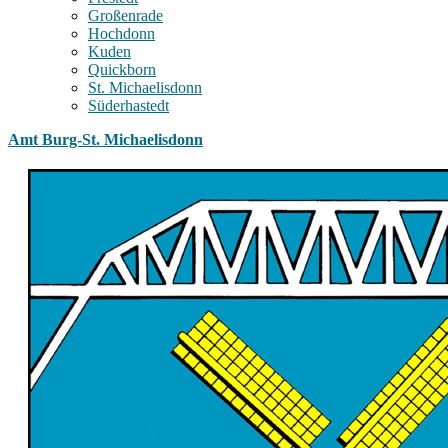
Großenrade
Hochdonn
Kuden
Quickborn
St. Michaelisdonn
Süderhastedt
Amt Burg-St. Michaelisdonn