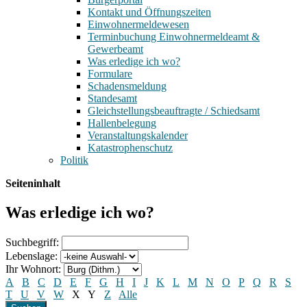
Kontakt und Öffnungszeiten
Einwohnermeldewesen
Terminbuchung Einwohnermeldeamt &
Gewerbeamt
Was erledige ich wo?
Formulare
Schadensmeldung
Standesamt
Gleichstellungsbeauftragte / Schiedsamt
Hallenbelegung
Veranstaltungskalender
Katastrophenschutz
Politik
Seiteninhalt
Was erledige ich wo?
Suchbegriff:
Lebenslage:
Ihr Wohnort:
A
B
C
D
E
F
G
H
I
J
K
L
M
N
O
P
Q
R
S
T
U
V
W
X
Y
Z
Alle