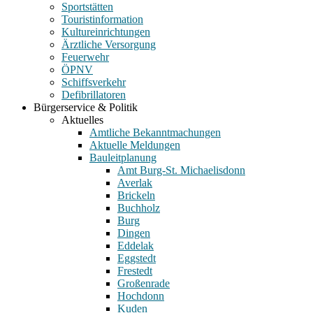
Sportstätten
Touristinformation
Kultureinrichtungen
Ärztliche Versorgung
Feuerwehr
ÖPNV
Schiffsverkehr
Defibrillatoren
Bürgerservice & Politik
Aktuelles
Amtliche Bekanntmachungen
Aktuelle Meldungen
Bauleitplanung
Amt Burg-St. Michaelisdonn
Averlak
Brickeln
Buchholz
Burg
Dingen
Eddelak
Eggstedt
Frestedt
Großenrade
Hochdonn
Kuden