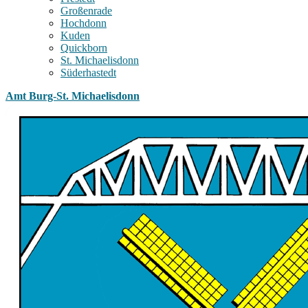
Großenrade
Hochdonn
Kuden
Quickborn
St. Michaelisdonn
Süderhastedt
Amt Burg-St. Michaelisdonn