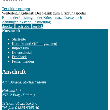
Text überspringen
Weiterleitungsdienst: Deep-Link zum Ursprungsportal
Ruhen der Leistungen der Künstlersozialkasse nach
Zahlungsrückstand Feststellung
drucken
nach oben
zurück
Kurzmenü
Startseite
|
Kontakt und Öffnungszeiten
|
Impressum
|
Datenschutz
|
Feedback
|
Fehler melden
Anschrift
Amt Burg-St. Michaelisdonn
Holzmarkt 7
25712 Burg (Dithm.)
Telefon: 04825 9305-0
Telefax: 04825 9305-40