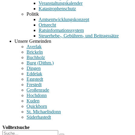
Veranstaltungskalender
Katastrophenschutz
Politik
Amtsentwicklungskonzept
Ortsrecht
Ratsinformationssystem
Steuerhebe-, Gebühren- und Beitragssätze
Unsere Gemeinden
Averlak
Brickeln
Buchholz
Burg (Dithm.)
Dingen
Eddelak
Eggstedt
Frestedt
Großenrade
Hochdonn
Kuden
Quickborn
St. Michaelisdonn
Süderhastedt
Volltextsuche