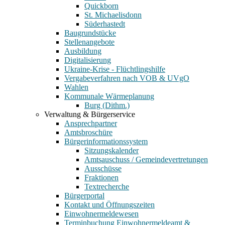
Quickborn
St. Michaelisdonn
Süderhastedt
Baugrundstücke
Stellenangebote
Ausbildung
Digitalisierung
Ukraine-Krise - Flüchtlingshilfe
Vergabeverfahren nach VOB & UVgO
Wahlen
Kommunale Wärmeplanung
Burg (Dithm.)
Verwaltung & Bürgerservice
Ansprechpartner
Amtsbroschüre
Bürgerinformationssystem
Sitzungskalender
Amtsauschuss / Gemeindevertretungen
Ausschüsse
Fraktionen
Textrecherche
Bürgerportal
Kontakt und Öffnungszeiten
Einwohnermeldewesen
Terminbuchung Einwohnermeldeamt &