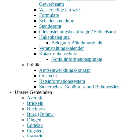
Gewerbeamt
Was erledige ich wo?
Formulare
Schadensmeldung
Standesamt
Gleichstellungsbeauftragte / Schiedsamt
Hallenbelegung
Belegung Bökelnburghalle
Veranstaltungskalender
Katastrophenschutz
Notfallinformationspunkte
Politik
Amtsentwicklungskonzept
Ortsrecht
Ratsinformationssystem
Steuerhebe-, Gebühren- und Beitragssätze
Unsere Gemeinden
Averlak
Brickeln
Buchholz
Burg (Dithm.)
Dingen
Eddelak
Eggstedt
Frestedt