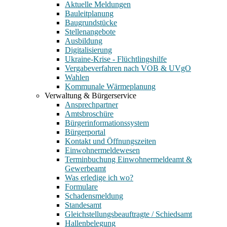
Aktuelle Meldungen
Bauleitplanung
Baugrundstücke
Stellenangebote
Ausbildung
Digitalisierung
Ukraine-Krise - Flüchtlingshilfe
Vergabeverfahren nach VOB & UVgO
Wahlen
Kommunale Wärmeplanung
Verwaltung & Bürgerservice
Ansprechpartner
Amtsbroschüre
Bürgerinformationssystem
Bürgerportal
Kontakt und Öffnungszeiten
Einwohnermeldewesen
Terminbuchung Einwohnermeldeamt &
Gewerbeamt
Was erledige ich wo?
Formulare
Schadensmeldung
Standesamt
Gleichstellungsbeauftragte / Schiedsamt
Hallenbelegung