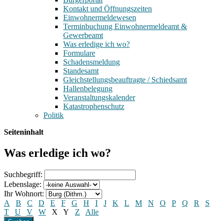
Kontakt und Öffnungszeiten
Einwohnermeldewesen
Terminbuchung Einwohnermeldeamt &
Gewerbeamt
Was erledige ich wo?
Formulare
Schadensmeldung
Standesamt
Gleichstellungsbeauftragte / Schiedsamt
Hallenbelegung
Veranstaltungskalender
Katastrophenschutz
Politik
Seiteninhalt
Was erledige ich wo?
Suchbegriff:
Lebenslage:
Ihr Wohnort:
A
B
C
D
E
F
G
H
I
J
K
L
M
N
O
P
Q
R
S
T
U
V
W
X
Y
Z
Alle