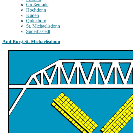
Großenrade
Hochdonn
Kuden
Quickborn
St. Michaelisdonn
Süderhastedt
Amt Burg-St. Michaelisdonn