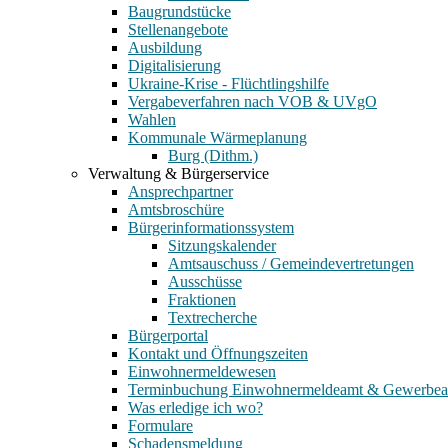
Baugrundstücke
Stellenangebote
Ausbildung
Digitalisierung
Ukraine-Krise - Flüchtlingshilfe
Vergabeverfahren nach VOB & UVgO
Wahlen
Kommunale Wärmeplanung
Burg (Dithm.)
Verwaltung & Bürgerservice
Ansprechpartner
Amtsbroschüre
Bürgerinformationssystem
Sitzungskalender
Amtsauschuss / Gemeindevertretungen
Ausschüsse
Fraktionen
Textrecherche
Bürgerportal
Kontakt und Öffnungszeiten
Einwohnermeldewesen
Terminbuchung Einwohnermeldeamt & Gewerbe
Was erledige ich wo?
Formulare
Schadensmeldung