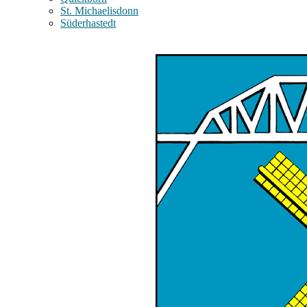
St. Michaelisdonn
Süderhastedt