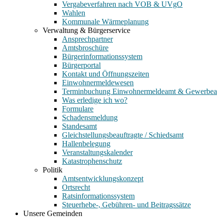
Vergabeverfahren nach VOB & UVgO
Wahlen
Kommunale Wärmeplanung
Verwaltung & Bürgerservice
Ansprechpartner
Amtsbroschüre
Bürgerinformationssystem
Bürgerportal
Kontakt und Öffnungszeiten
Einwohnermeldewesen
Terminbuchung Einwohnermeldeamt & Gewerbe
Was erledige ich wo?
Formulare
Schadensmeldung
Standesamt
Gleichstellungsbeauftragte / Schiedsamt
Hallenbelegung
Veranstaltungskalender
Katastrophenschutz
Politik
Amtsentwicklungskonzept
Ortsrecht
Ratsinformationssystem
Steuerhebe-, Gebühren- und Beitragssätze
Unsere Gemeinden