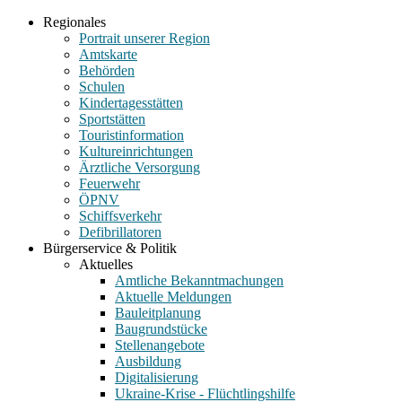
Regionales
Portrait unserer Region
Amtskarte
Behörden
Schulen
Kindertagesstätten
Sportstätten
Touristinformation
Kultureinrichtungen
Ärztliche Versorgung
Feuerwehr
ÖPNV
Schiffsverkehr
Defibrillatoren
Bürgerservice & Politik
Aktuelles
Amtliche Bekanntmachungen
Aktuelle Meldungen
Bauleitplanung
Baugrundstücke
Stellenangebote
Ausbildung
Digitalisierung
Ukraine-Krise - Flüchtlingshilfe