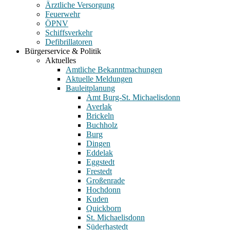
Ärztliche Versorgung
Feuerwehr
ÖPNV
Schiffsverkehr
Defibrillatoren
Bürgerservice & Politik
Aktuelles
Amtliche Bekanntmachungen
Aktuelle Meldungen
Bauleitplanung
Amt Burg-St. Michaelisdonn
Averlak
Brickeln
Buchholz
Burg
Dingen
Eddelak
Eggstedt
Frestedt
Großenrade
Hochdonn
Kuden
Quickborn
St. Michaelisdonn
Süderhastedt