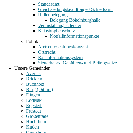
Standesamt
Gleichstellungsbeauftragte / Schiedsamt
Hallenbelegung
Belegung Bökelnburghalle
Veranstaltungskalender
Katastrophenschutz
Notfallinformationspunkte
Politik
Amtsentwicklungskonzept
Ortsrecht
Ratsinformationssystem
Steuerhebe-, Gebühren- und Beitragssätze
Unsere Gemeinden
Averlak
Brickeln
Buchholz
Burg (Dithm.)
Dingen
Eddelak
Eggstedt
Frestedt
Großenrade
Hochdonn
Kuden
Quickborn