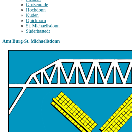
Großenrade
Hochdonn
Kuden
Quickborn
St. Michaelisdonn
Süderhastedt
Amt Burg-St. Michaelisdonn