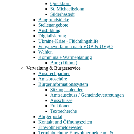
Quickborn
St. Michaelisdonn
Süderhastedt
Baugrundstücke
Stellenangebote
Ausbildung
Digitalisierung
Ukraine-Krise - Flüchtlingshilfe
Vergabeverfahren nach VOB & UVgO
Wahlen
Kommunale Wärmeplanung
Burg (Dithm.)
Verwaltung & Bürgerservice
Ansprechpartner
Amtsbroschüre
Bürgerinformationssystem
Sitzungskalender
Amtsauschuss / Gemeindevertretungen
Ausschüsse
Fraktionen
Textrecherche
Bürgerportal
Kontakt und Öffnungszeiten
Einwohnermeldewesen
Terminbuchung Einwohnermeldeamt &