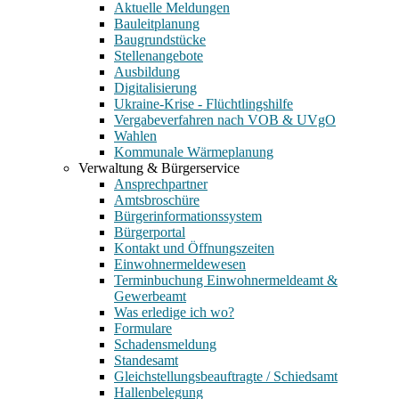
Aktuelle Meldungen
Bauleitplanung
Baugrundstücke
Stellenangebote
Ausbildung
Digitalisierung
Ukraine-Krise - Flüchtlingshilfe
Vergabeverfahren nach VOB & UVgO
Wahlen
Kommunale Wärmeplanung
Verwaltung & Bürgerservice
Ansprechpartner
Amtsbroschüre
Bürgerinformationssystem
Bürgerportal
Kontakt und Öffnungszeiten
Einwohnermeldewesen
Terminbuchung Einwohnermeldeamt &
Gewerbeamt
Was erledige ich wo?
Formulare
Schadensmeldung
Standesamt
Gleichstellungsbeauftragte / Schiedsamt
Hallenbelegung