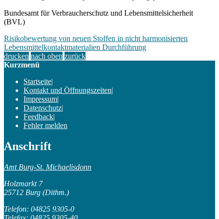
Bundesamt für Verbraucherschutz und Lebensmittelsicherheit
(BVL)
Risikobewertung von neuen Stoffen in nicht harmonisierten
Lebensmittelkontaktmaterialien Durchführung
drucken
nach oben
zurück
Kurzmenü
Startseite
|
Kontakt und Öffnungszeiten
|
Impressum
|
Datenschutz
|
Feedback
|
Fehler melden
Anschrift
Amt Burg-St. Michaelisdonn
Holzmarkt 7
25712 Burg (Dithm.)
Telefon: 04825 9305-0
Telefax: 04825 9305-40