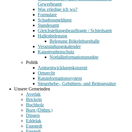
Gewerbeamt
Was erledige ich wo?
Formulare
Schadensmeldung
Standesamt
Gleichstellungsbeauftragte / Schiedsamt
Hallenbelegung
Belegung Bökelnburghalle
Veranstaltungskalender
Katastrophenschutz
Notfallinformationspunkte
Politik
Amtsentwicklungskonzept
Ortsrecht
Ratsinformationssystem
Steuerhebe-, Gebühren- und Beitragssätze
Unsere Gemeinden
Averlak
Brickeln
Buchholz
Burg (Dithm.)
Dingen
Eddelak
Eggstedt
Frestedt