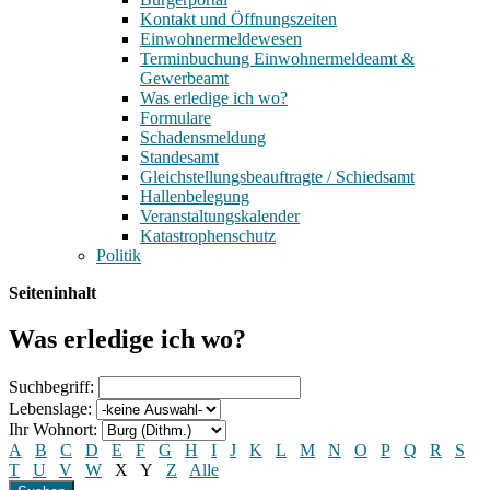
Kontakt und Öffnungszeiten
Einwohnermeldewesen
Terminbuchung Einwohnermeldeamt &
Gewerbeamt
Was erledige ich wo?
Formulare
Schadensmeldung
Standesamt
Gleichstellungsbeauftragte / Schiedsamt
Hallenbelegung
Veranstaltungskalender
Katastrophenschutz
Politik
Seiteninhalt
Was erledige ich wo?
Suchbegriff:
Lebenslage:
Ihr Wohnort:
A
B
C
D
E
F
G
H
I
J
K
L
M
N
O
P
Q
R
S
T
U
V
W
X
Y
Z
Alle