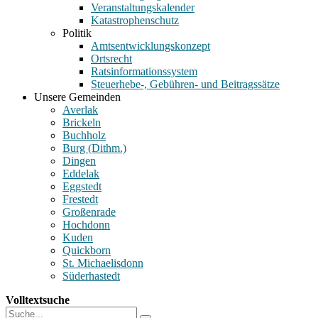
Veranstaltungskalender
Katastrophenschutz
Politik
Amtsentwicklungskonzept
Ortsrecht
Ratsinformationssystem
Steuerhebe-, Gebühren- und Beitragssätze
Unsere Gemeinden
Averlak
Brickeln
Buchholz
Burg (Dithm.)
Dingen
Eddelak
Eggstedt
Frestedt
Großenrade
Hochdonn
Kuden
Quickborn
St. Michaelisdonn
Süderhastedt
Volltextsuche