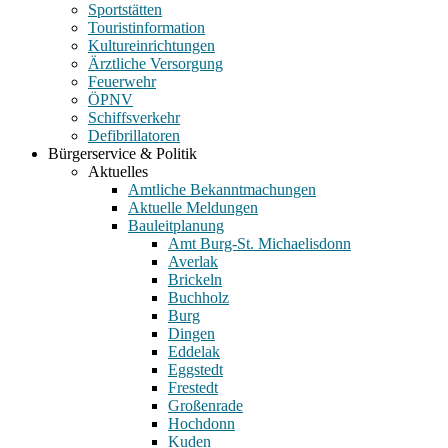
Sportstätten
Touristinformation
Kultureinrichtungen
Ärztliche Versorgung
Feuerwehr
ÖPNV
Schiffsverkehr
Defibrillatoren
Bürgerservice & Politik
Aktuelles
Amtliche Bekanntmachungen
Aktuelle Meldungen
Bauleitplanung
Amt Burg-St. Michaelisdonn
Averlak
Brickeln
Buchholz
Burg
Dingen
Eddelak
Eggstedt
Frestedt
Großenrade
Hochdonn
Kuden