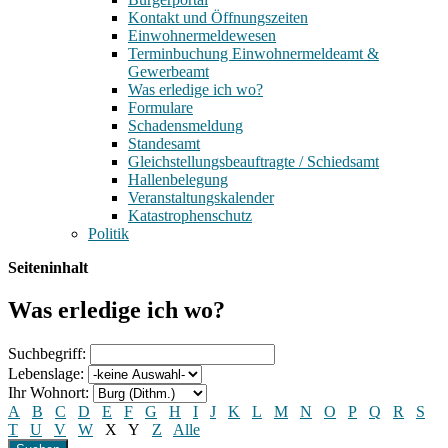
Kontakt und Öffnungszeiten
Einwohnermeldewesen
Terminbuchung Einwohnermeldeamt &
Gewerbeamt
Was erledige ich wo?
Formulare
Schadensmeldung
Standesamt
Gleichstellungsbeauftragte / Schiedsamt
Hallenbelegung
Veranstaltungskalender
Katastrophenschutz
Politik
Seiteninhalt
Was erledige ich wo?
Suchbegriff:
Lebenslage:
Ihr Wohnort:
A
B
C
D
E
F
G
H
I
J
K
L
M
N
O
P
Q
R
S
T
U
V
W
X
Y
Z
Alle