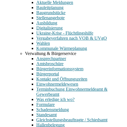
Aktuelle Meldungen
Bauleitplanung
Baugrundstücke
Stellenangebote
Ausbildung
Digitalisierung
Ukraine-Krise - Flüchtlingshilfe
Vergabeverfahren nach VOB & UVgO
Wahlen
Kommunale Wärmeplanung
Verwaltung & Bürgerservice
Ansprechpartner
Amtsbroschüre
Bürgerinformationssystem
Bürgerportal
Kontakt und Öffnungszeiten
Einwohnermeldewesen
Terminbuchung Einwohnermeldeamt &
Gewerbeamt
Was erledige ich wo?
Formulare
Schadensmeldung
Standesamt
Gleichstellungsbeauftragte / Schiedsamt
Hallenbelegung