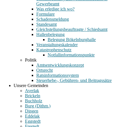
Gewerbeamt
Was erledige ich wo?
Formulare
Schadensmeldung
Standesamt
Gleichstellungsbeauftragte / Schiedsamt
Hallenbelegung
Belegung Bökelnburghalle
Veranstaltungskalender
Katastrophenschutz
Notfallinformationspunkte
Politik
Amtsentwicklungskonzept
Ortsrecht
Ratsinformationssystem
Steuerhebe-, Gebühren- und Beitragssätze
Unsere Gemeinden
Averlak
Brickeln
Buchholz
Burg (Dithm.)
Dingen
Eddelak
Eggstedt
Frestedt