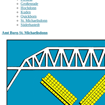
Großenrade
Hochdonn
Kuden
Quickborn
St. Michaelisdonn
Süderhastedt
Amt Burg-St. Michaelisdonn