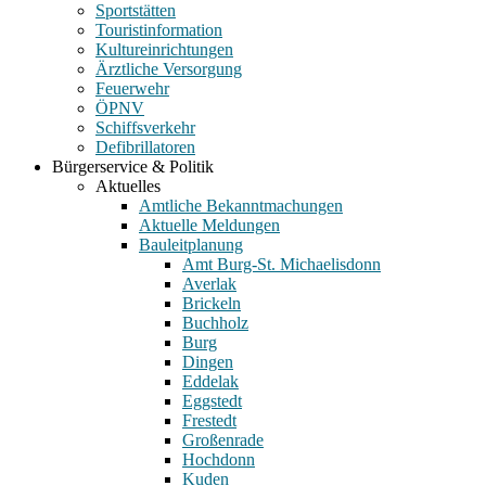
Sportstätten
Touristinformation
Kultureinrichtungen
Ärztliche Versorgung
Feuerwehr
ÖPNV
Schiffsverkehr
Defibrillatoren
Bürgerservice & Politik
Aktuelles
Amtliche Bekanntmachungen
Aktuelle Meldungen
Bauleitplanung
Amt Burg-St. Michaelisdonn
Averlak
Brickeln
Buchholz
Burg
Dingen
Eddelak
Eggstedt
Frestedt
Großenrade
Hochdonn
Kuden