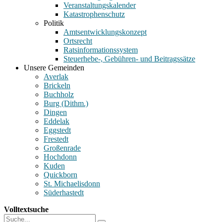
Veranstaltungskalender
Katastrophenschutz
Politik
Amtsentwicklungskonzept
Ortsrecht
Ratsinformationssystem
Steuerhebe-, Gebühren- und Beitragssätze
Unsere Gemeinden
Averlak
Brickeln
Buchholz
Burg (Dithm.)
Dingen
Eddelak
Eggstedt
Frestedt
Großenrade
Hochdonn
Kuden
Quickborn
St. Michaelisdonn
Süderhastedt
Volltextsuche