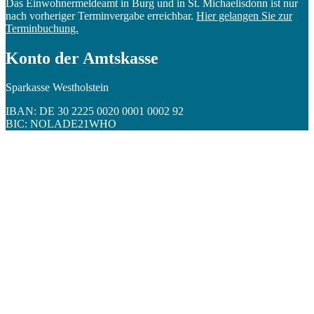
Das Einwohnermeldeamt in Burg und in St. Michaelisdonn ist nur
nach vorheriger Terminvergabe erreichbar.
Hier gelangen Sie zur
Terminbuchung.
Konto der Amtskasse
Sparkasse Westholstein
IBAN: DE 30 2225 0020 0001 0002 92
BIC: NOLADE21WHO