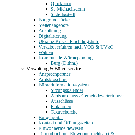
Quickborn
St. Michaelisdonn
Süderhastedt
Baugrundstücke
Stellenangebote
Ausbildung
Digitalisierung
Ukraine-Krise - Flüchtlingshilfe
Vergabeverfahren nach VOB & UVgO
Wahlen
Kommunale Wärmeplanung
Burg (Dithm.)
Verwaltung & Bürgerservice
Ansprechpartner
Amtsbroschüre
Bürgerinformationssystem
Sitzungskalender
Amtsauschuss / Gemeindevertretungen
Ausschüsse
Fraktionen
Textrecherche
Bürgerportal
Kontakt und Öffnungszeiten
Einwohnermeldewesen
Terminbuchung Einwohnermeldeamt &