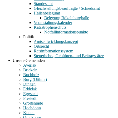
Standesamt
Gleichstellungsbeauftragte / Schiedsamt
Hallenbelegung
Belegung Bökelnburghalle
Veranstaltungskalender
Katastrophenschutz
Notfallinformationspunkte
Politik
Amtsentwicklungskonzept
Ortsrecht
Ratsinformationssystem
Steuerhebe-, Gebühren- und Beitragssätze
Unsere Gemeinden
Averlak
Brickeln
Buchholz
Burg (Dithm.)
Dingen
Eddelak
Eggstedt
Frestedt
Großenrade
Hochdonn
Kuden
Quickborn