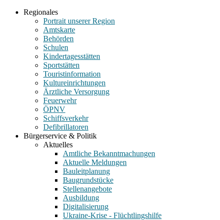
Regionales
Portrait unserer Region
Amtskarte
Behörden
Schulen
Kindertagesstätten
Sportstätten
Touristinformation
Kultureinrichtungen
Ärztliche Versorgung
Feuerwehr
ÖPNV
Schiffsverkehr
Defibrillatoren
Bürgerservice & Politik
Aktuelles
Amtliche Bekanntmachungen
Aktuelle Meldungen
Bauleitplanung
Baugrundstücke
Stellenangebote
Ausbildung
Digitalisierung
Ukraine-Krise - Flüchtlingshilfe