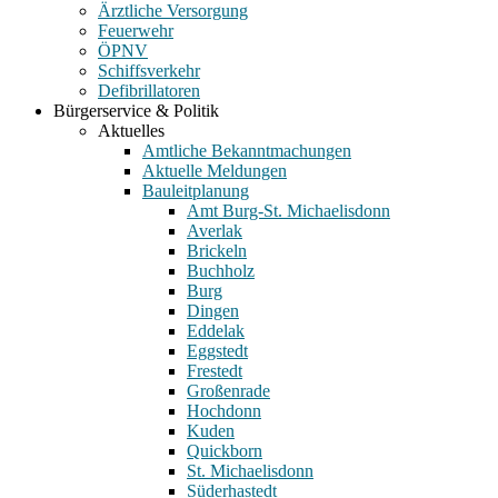
Ärztliche Versorgung
Feuerwehr
ÖPNV
Schiffsverkehr
Defibrillatoren
Bürgerservice & Politik
Aktuelles
Amtliche Bekanntmachungen
Aktuelle Meldungen
Bauleitplanung
Amt Burg-St. Michaelisdonn
Averlak
Brickeln
Buchholz
Burg
Dingen
Eddelak
Eggstedt
Frestedt
Großenrade
Hochdonn
Kuden
Quickborn
St. Michaelisdonn
Süderhastedt