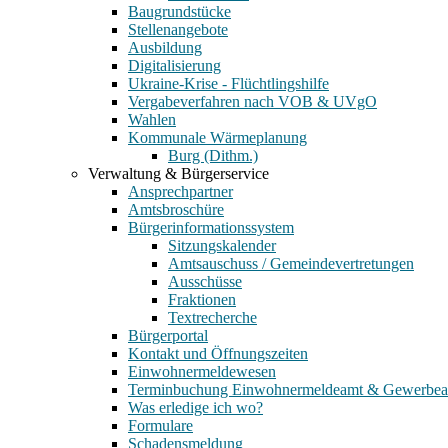
Baugrundstücke
Stellenangebote
Ausbildung
Digitalisierung
Ukraine-Krise - Flüchtlingshilfe
Vergabeverfahren nach VOB & UVgO
Wahlen
Kommunale Wärmeplanung
Burg (Dithm.)
Verwaltung & Bürgerservice
Ansprechpartner
Amtsbroschüre
Bürgerinformationssystem
Sitzungskalender
Amtsauschuss / Gemeindevertretungen
Ausschüsse
Fraktionen
Textrecherche
Bürgerportal
Kontakt und Öffnungszeiten
Einwohnermeldewesen
Terminbuchung Einwohnermeldeamt & Gewerbe
Was erledige ich wo?
Formulare
Schadensmeldung