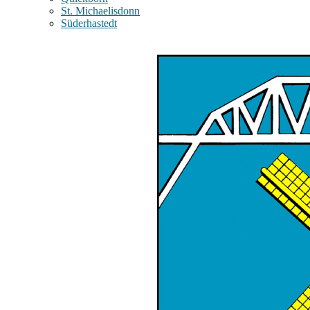
St. Michaelisdonn
Süderhastedt