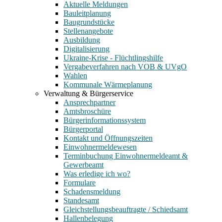
Aktuelle Meldungen
Bauleitplanung
Baugrundstücke
Stellenangebote
Ausbildung
Digitalisierung
Ukraine-Krise - Flüchtlingshilfe
Vergabeverfahren nach VOB & UVgO
Wahlen
Kommunale Wärmeplanung
Verwaltung & Bürgerservice
Ansprechpartner
Amtsbroschüre
Bürgerinformationssystem
Bürgerportal
Kontakt und Öffnungszeiten
Einwohnermeldewesen
Terminbuchung Einwohnermeldeamt &
Gewerbeamt
Was erledige ich wo?
Formulare
Schadensmeldung
Standesamt
Gleichstellungsbeauftragte / Schiedsamt
Hallenbelegung