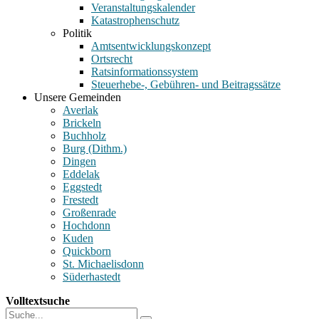
Veranstaltungskalender
Katastrophenschutz
Politik
Amtsentwicklungskonzept
Ortsrecht
Ratsinformationssystem
Steuerhebe-, Gebühren- und Beitragssätze
Unsere Gemeinden
Averlak
Brickeln
Buchholz
Burg (Dithm.)
Dingen
Eddelak
Eggstedt
Frestedt
Großenrade
Hochdonn
Kuden
Quickborn
St. Michaelisdonn
Süderhastedt
Volltextsuche