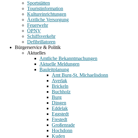
Sportstätten
Touristinformation
Kultureinrichtungen
Ärztliche Versorgung
Feuerwehr
ÖPNV
Schiffsverkehr
Defibrillatoren
Bürgerservice & Politik
Aktuelles
Amtliche Bekanntmachungen
Aktuelle Meldungen
Bauleitplanung
Amt Burg-St. Michaelisdonn
Averlak
Brickeln
Buchholz
Burg
Dingen
Eddelak
Eggstedt
Frestedt
Großenrade
Hochdonn
Kuden