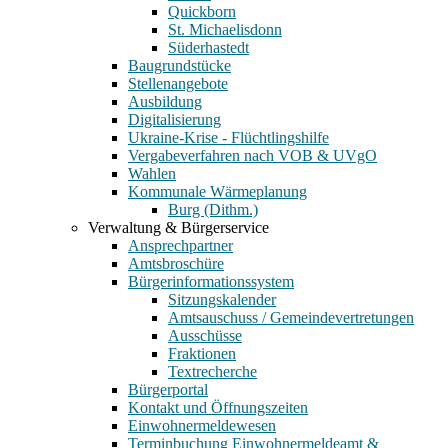
Quickborn
St. Michaelisdonn
Süderhastedt
Baugrundstücke
Stellenangebote
Ausbildung
Digitalisierung
Ukraine-Krise - Flüchtlingshilfe
Vergabeverfahren nach VOB & UVgO
Wahlen
Kommunale Wärmeplanung
Burg (Dithm.)
Verwaltung & Bürgerservice
Ansprechpartner
Amtsbroschüre
Bürgerinformationssystem
Sitzungskalender
Amtsauschuss / Gemeindevertretungen
Ausschüsse
Fraktionen
Textrecherche
Bürgerportal
Kontakt und Öffnungszeiten
Einwohnermeldewesen
Terminbuchung Einwohnermeldeamt &