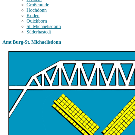
Großenrade
Hochdonn
Kuden
Quickborn
St. Michaelisdonn
Süderhastedt
Amt Burg-St. Michaelisdonn