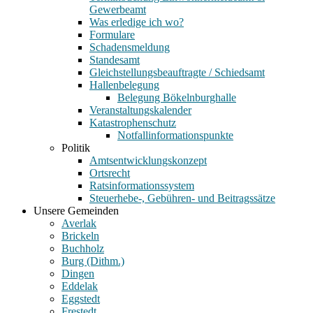
Gewerbeamt
Was erledige ich wo?
Formulare
Schadensmeldung
Standesamt
Gleichstellungsbeauftragte / Schiedsamt
Hallenbelegung
Belegung Bökelnburghalle
Veranstaltungskalender
Katastrophenschutz
Notfallinformationspunkte
Politik
Amtsentwicklungskonzept
Ortsrecht
Ratsinformationssystem
Steuerhebe-, Gebühren- und Beitragssätze
Unsere Gemeinden
Averlak
Brickeln
Buchholz
Burg (Dithm.)
Dingen
Eddelak
Eggstedt
Frestedt