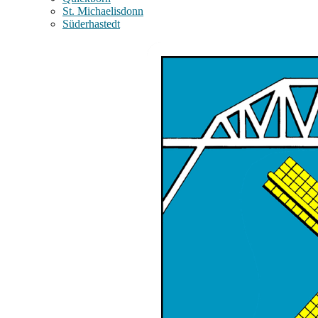
St. Michaelisdonn
Süderhastedt