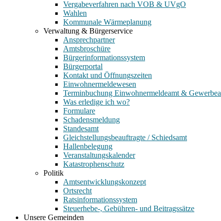
Vergabeverfahren nach VOB & UVgO
Wahlen
Kommunale Wärmeplanung
Verwaltung & Bürgerservice
Ansprechpartner
Amtsbroschüre
Bürgerinformationssystem
Bürgerportal
Kontakt und Öffnungszeiten
Einwohnermeldewesen
Terminbuchung Einwohnermeldeamt & Gewerbe
Was erledige ich wo?
Formulare
Schadensmeldung
Standesamt
Gleichstellungsbeauftragte / Schiedsamt
Hallenbelegung
Veranstaltungskalender
Katastrophenschutz
Politik
Amtsentwicklungskonzept
Ortsrecht
Ratsinformationssystem
Steuerhebe-, Gebühren- und Beitragssätze
Unsere Gemeinden