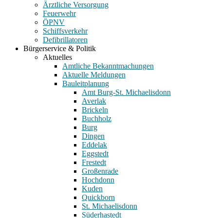
Ärztliche Versorgung
Feuerwehr
ÖPNV
Schiffsverkehr
Defibrillatoren
Bürgerservice & Politik
Aktuelles
Amtliche Bekanntmachungen
Aktuelle Meldungen
Bauleitplanung
Amt Burg-St. Michaelisdonn
Averlak
Brickeln
Buchholz
Burg
Dingen
Eddelak
Eggstedt
Frestedt
Großenrade
Hochdonn
Kuden
Quickborn
St. Michaelisdonn
Süderhastedt