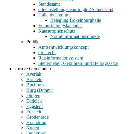
Standesamt
Gleichstellungsbeauftragte / Schiedsamt
Hallenbelegung
Belegung Bökelnburghalle
Veranstaltungskalender
Katastrophenschutz
Notfallinformationspunkte
Politik
Amtsentwicklungskonzept
Ortsrecht
Ratsinformationssystem
Steuerhebe-, Gebühren- und Beitragssätze
Unsere Gemeinden
Averlak
Brickeln
Buchholz
Burg (Dithm.)
Dingen
Eddelak
Eggstedt
Frestedt
Großenrade
Hochdonn
Kuden
Quickborn