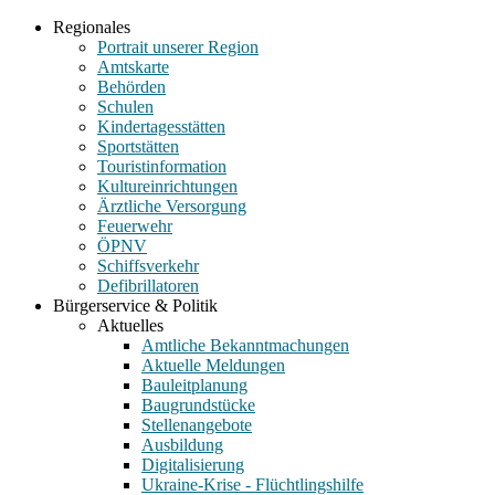
Regionales
Portrait unserer Region
Amtskarte
Behörden
Schulen
Kindertagesstätten
Sportstätten
Touristinformation
Kultureinrichtungen
Ärztliche Versorgung
Feuerwehr
ÖPNV
Schiffsverkehr
Defibrillatoren
Bürgerservice & Politik
Aktuelles
Amtliche Bekanntmachungen
Aktuelle Meldungen
Bauleitplanung
Baugrundstücke
Stellenangebote
Ausbildung
Digitalisierung
Ukraine-Krise - Flüchtlingshilfe