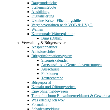
Baugrundstücke
Stellenangebote
Ausbildung
Digitalisierung
Ukraine-Krise - Flüchtlingshilfe
Vergabeverfahren nach VOB & UVgO
Wahlen
Kommunale Wärmeplanung
Burg (Dithm.)
Verwaltung & Bürgerservice
Ansprechpartner
Amtsbroschüre
Bürgerinformationssystem
Sitzungskalender
Amtsauschuss / Gemeindevertretungen
Ausschüsse
Fraktionen
Textrecherche
Bürgerportal
Kontakt und Öffnungszeiten
Einwohnermeldewesen
Terminbuchung Einwohnermeldeamt & Gewerbe
Was erledige ich wo?
Formulare
Schadensmeldung