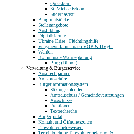
Quickborn
St. Michaelisdonn
Süderhastedt
Baugrundstücke
Stellenangebote
Ausbildung
Digitalisierung
Ukraine-Krise - Flüchtlingshilfe
Vergabeverfahren nach VOB & UVgO
Wahlen
Kommunale Wärmeplanung
Burg (Dithm.)
Verwaltung & Bürgerservice
Ansprechpartner
Amtsbroschüre
Bürgerinformationssystem
Sitzungskalender
Amtsauschuss / Gemeindevertretungen
Ausschüsse
Fraktionen
Textrecherche
Bürgerportal
Kontakt und Öffnungszeiten
Einwohnermeldewesen
Terminbuchung Einwohnermeldeamt &