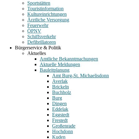
Sportstätten
Touristinformation
Kultureinrichtungen
Ärztliche Versorgung
Feuerwehr
ÖPNV
Schiffsverkehr
Defibrillatoren
Bürgerservice & Politik
Aktuelles
Amtliche Bekanntmachungen
Aktuelle Meldungen
Bauleitplanung
Amt Burg-St. Michaelisdonn
Averlak
Brickeln
Buchholz
Burg
Dingen
Eddelak
Eggstedt
Frestedt
Großenrade
Hochdonn
Kuden