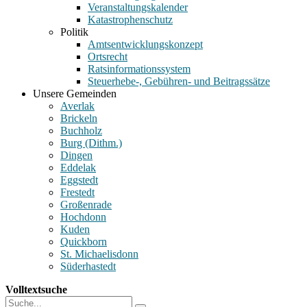
Veranstaltungskalender
Katastrophenschutz
Politik
Amtsentwicklungskonzept
Ortsrecht
Ratsinformationssystem
Steuerhebe-, Gebühren- und Beitragssätze
Unsere Gemeinden
Averlak
Brickeln
Buchholz
Burg (Dithm.)
Dingen
Eddelak
Eggstedt
Frestedt
Großenrade
Hochdonn
Kuden
Quickborn
St. Michaelisdonn
Süderhastedt
Volltextsuche