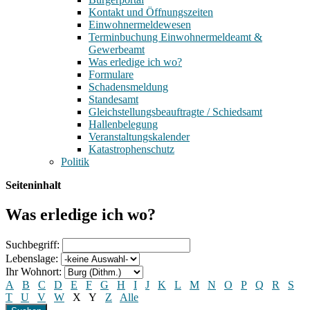
Kontakt und Öffnungszeiten
Einwohnermeldewesen
Terminbuchung Einwohnermeldeamt &
Gewerbeamt
Was erledige ich wo?
Formulare
Schadensmeldung
Standesamt
Gleichstellungsbeauftragte / Schiedsamt
Hallenbelegung
Veranstaltungskalender
Katastrophenschutz
Politik
Seiteninhalt
Was erledige ich wo?
Suchbegriff:
Lebenslage:
Ihr Wohnort:
A
B
C
D
E
F
G
H
I
J
K
L
M
N
O
P
Q
R
S
T
U
V
W
X
Y
Z
Alle