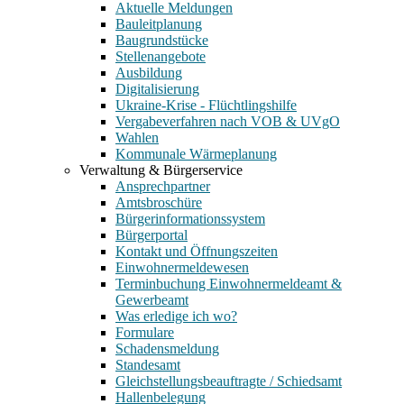
Aktuelle Meldungen
Bauleitplanung
Baugrundstücke
Stellenangebote
Ausbildung
Digitalisierung
Ukraine-Krise - Flüchtlingshilfe
Vergabeverfahren nach VOB & UVgO
Wahlen
Kommunale Wärmeplanung
Verwaltung & Bürgerservice
Ansprechpartner
Amtsbroschüre
Bürgerinformationssystem
Bürgerportal
Kontakt und Öffnungszeiten
Einwohnermeldewesen
Terminbuchung Einwohnermeldeamt &
Gewerbeamt
Was erledige ich wo?
Formulare
Schadensmeldung
Standesamt
Gleichstellungsbeauftragte / Schiedsamt
Hallenbelegung