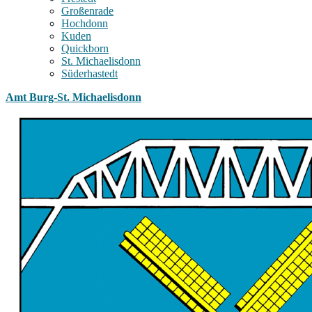
Großenrade
Hochdonn
Kuden
Quickborn
St. Michaelisdonn
Süderhastedt
Amt Burg-St. Michaelisdonn