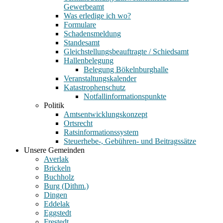
Gewerbeamt
Was erledige ich wo?
Formulare
Schadensmeldung
Standesamt
Gleichstellungsbeauftragte / Schiedsamt
Hallenbelegung
Belegung Bökelnburghalle
Veranstaltungskalender
Katastrophenschutz
Notfallinformationspunkte
Politik
Amtsentwicklungskonzept
Ortsrecht
Ratsinformationssystem
Steuerhebe-, Gebühren- und Beitragssätze
Unsere Gemeinden
Averlak
Brickeln
Buchholz
Burg (Dithm.)
Dingen
Eddelak
Eggstedt
Frestedt