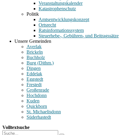
Veranstaltungskalender
Katastrophenschutz
Politik
Amtsentwicklungskonzept
Ortsrecht
Ratsinformationssystem
Steuerhebe-, Gebühren- und Beitragssätze
Unsere Gemeinden
Averlak
Brickeln
Buchholz
Burg (Dithm.)
Dingen
Eddelak
Eggstedt
Frestedt
Großenrade
Hochdonn
Kuden
Quickborn
St. Michaelisdonn
Süderhastedt
Volltextsuche