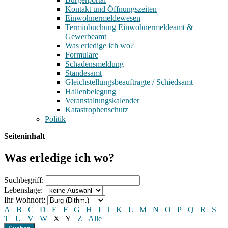
Kontakt und Öffnungszeiten
Einwohnermeldewesen
Terminbuchung Einwohnermeldeamt &
Gewerbeamt
Was erledige ich wo?
Formulare
Schadensmeldung
Standesamt
Gleichstellungsbeauftragte / Schiedsamt
Hallenbelegung
Veranstaltungskalender
Katastrophenschutz
Politik
Seiteninhalt
Was erledige ich wo?
Suchbegriff:
Lebenslage:
Ihr Wohnort:
A
B
C
D
E
F
G
H
I
J
K
L
M
N
O
P
Q
R
S
T
U
V
W
X
Y
Z
Alle