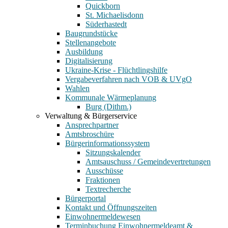
Quickborn
St. Michaelisdonn
Süderhastedt
Baugrundstücke
Stellenangebote
Ausbildung
Digitalisierung
Ukraine-Krise - Flüchtlingshilfe
Vergabeverfahren nach VOB & UVgO
Wahlen
Kommunale Wärmeplanung
Burg (Dithm.)
Verwaltung & Bürgerservice
Ansprechpartner
Amtsbroschüre
Bürgerinformationssystem
Sitzungskalender
Amtsauschuss / Gemeindevertretungen
Ausschüsse
Fraktionen
Textrecherche
Bürgerportal
Kontakt und Öffnungszeiten
Einwohnermeldewesen
Terminbuchung Einwohnermeldeamt &