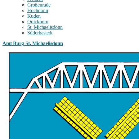
Großenrade
Hochdonn
Kuden
Quickborn
St. Michaelisdonn
Süderhastedt
Amt Burg-St. Michaelisdonn