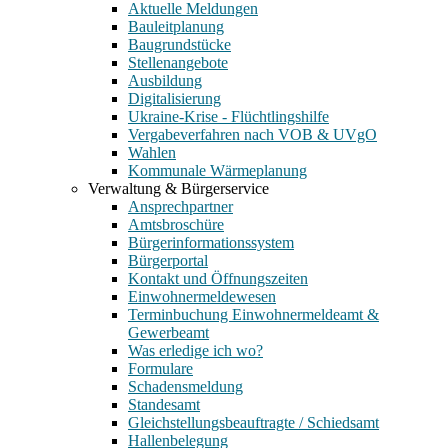
Aktuelle Meldungen
Bauleitplanung
Baugrundstücke
Stellenangebote
Ausbildung
Digitalisierung
Ukraine-Krise - Flüchtlingshilfe
Vergabeverfahren nach VOB & UVgO
Wahlen
Kommunale Wärmeplanung
Verwaltung & Bürgerservice
Ansprechpartner
Amtsbroschüre
Bürgerinformationssystem
Bürgerportal
Kontakt und Öffnungszeiten
Einwohnermeldewesen
Terminbuchung Einwohnermeldeamt &
Gewerbeamt
Was erledige ich wo?
Formulare
Schadensmeldung
Standesamt
Gleichstellungsbeauftragte / Schiedsamt
Hallenbelegung