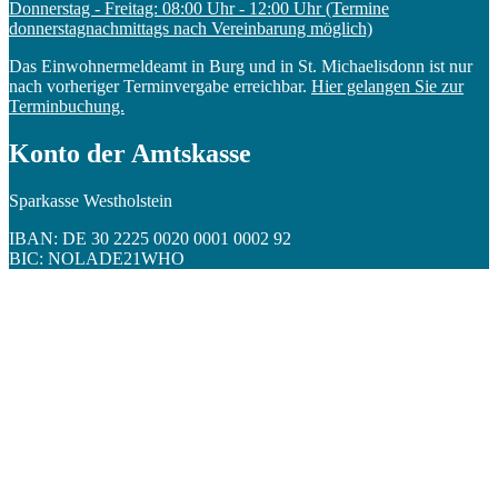
Donnerstag - Freitag: 08:00 Uhr - 12:00 Uhr (Termine
donnerstagnachmittags nach Vereinbarung möglich)
Das Einwohnermeldeamt in Burg und in St. Michaelisdonn ist nur
nach vorheriger Terminvergabe erreichbar.
Hier gelangen Sie zur
Terminbuchung.
Konto der Amtskasse
Sparkasse Westholstein
IBAN: DE 30 2225 0020 0001 0002 92
BIC: NOLADE21WHO