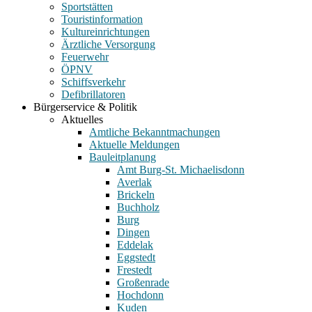
Sportstätten
Touristinformation
Kultureinrichtungen
Ärztliche Versorgung
Feuerwehr
ÖPNV
Schiffsverkehr
Defibrillatoren
Bürgerservice & Politik
Aktuelles
Amtliche Bekanntmachungen
Aktuelle Meldungen
Bauleitplanung
Amt Burg-St. Michaelisdonn
Averlak
Brickeln
Buchholz
Burg
Dingen
Eddelak
Eggstedt
Frestedt
Großenrade
Hochdonn
Kuden