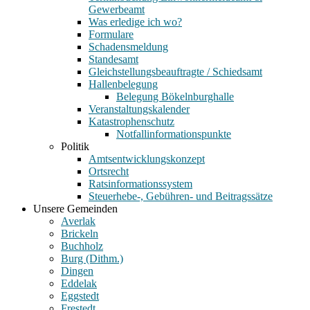
Gewerbeamt
Was erledige ich wo?
Formulare
Schadensmeldung
Standesamt
Gleichstellungsbeauftragte / Schiedsamt
Hallenbelegung
Belegung Bökelnburghalle
Veranstaltungskalender
Katastrophenschutz
Notfallinformationspunkte
Politik
Amtsentwicklungskonzept
Ortsrecht
Ratsinformationssystem
Steuerhebe-, Gebühren- und Beitragssätze
Unsere Gemeinden
Averlak
Brickeln
Buchholz
Burg (Dithm.)
Dingen
Eddelak
Eggstedt
Frestedt