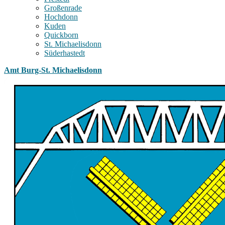
Großenrade
Hochdonn
Kuden
Quickborn
St. Michaelisdonn
Süderhastedt
Amt Burg-St. Michaelisdonn