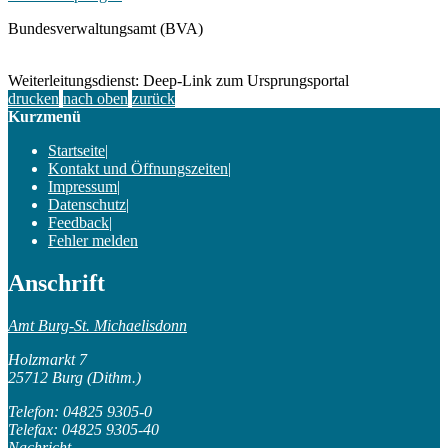
Bundesverwaltungsamt (BVA)
Weiterleitungsdienst: Deep-Link zum Ursprungsportal
drucken
nach oben
zurück
Kurzmenü
Startseite
|
Kontakt und Öffnungszeiten
|
Impressum
|
Datenschutz
|
Feedback
|
Fehler melden
Anschrift
Amt Burg-St. Michaelisdonn
Holzmarkt 7
25712 Burg (Dithm.)
Telefon: 04825 9305-0
Telefax: 04825 9305-40
Nachricht