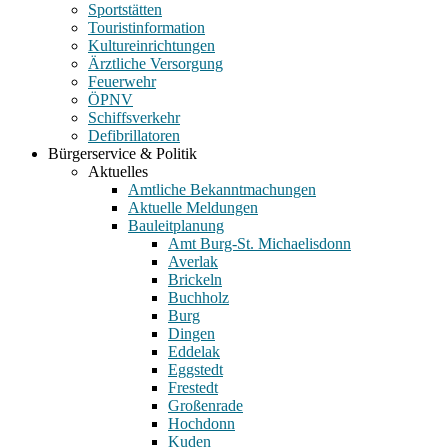
Sportstätten
Touristinformation
Kultureinrichtungen
Ärztliche Versorgung
Feuerwehr
ÖPNV
Schiffsverkehr
Defibrillatoren
Bürgerservice & Politik
Aktuelles
Amtliche Bekanntmachungen
Aktuelle Meldungen
Bauleitplanung
Amt Burg-St. Michaelisdonn
Averlak
Brickeln
Buchholz
Burg
Dingen
Eddelak
Eggstedt
Frestedt
Großenrade
Hochdonn
Kuden