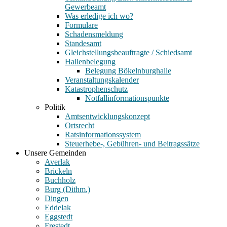
Gewerbeamt
Was erledige ich wo?
Formulare
Schadensmeldung
Standesamt
Gleichstellungsbeauftragte / Schiedsamt
Hallenbelegung
Belegung Bökelnburghalle
Veranstaltungskalender
Katastrophenschutz
Notfallinformationspunkte
Politik
Amtsentwicklungskonzept
Ortsrecht
Ratsinformationssystem
Steuerhebe-, Gebühren- und Beitragssätze
Unsere Gemeinden
Averlak
Brickeln
Buchholz
Burg (Dithm.)
Dingen
Eddelak
Eggstedt
Frestedt