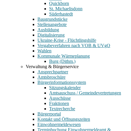
Quickborn
St. Michaelisdonn
Süderhastedt
Baugrundstücke
Stellenangebote
Ausbildung
Digitalisierung
Ukraine-Krise - Flüchtlingshilfe
Vergabeverfahren nach VOB & UVgO
Wahlen
Kommunale Wärmeplanung
Burg (Dithm.)
Verwaltung & Bürgerservice
Ansprechpartner
Amtsbroschüre
Bürgerinformationssystem
Sitzungskalender
Amtsauschuss / Gemeindevertretungen
Ausschüsse
Fraktionen
Textrecherche
Bürgerportal
Kontakt und Öffnungszeiten
Einwohnermeldewesen
Terminbuchung Einwohnermeldeamt &