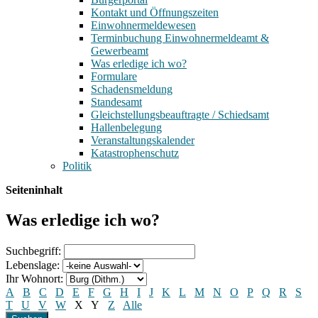
Kontakt und Öffnungszeiten
Einwohnermeldewesen
Terminbuchung Einwohnermeldeamt &
Gewerbeamt
Was erledige ich wo?
Formulare
Schadensmeldung
Standesamt
Gleichstellungsbeauftragte / Schiedsamt
Hallenbelegung
Veranstaltungskalender
Katastrophenschutz
Politik
Seiteninhalt
Was erledige ich wo?
Suchbegriff:
Lebenslage:
Ihr Wohnort:
A
B
C
D
E
F
G
H
I
J
K
L
M
N
O
P
Q
R
S
T
U
V
W
X
Y
Z
Alle