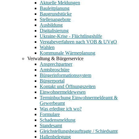
Aktuelle Meldungen
Bauleitplanung
Baugrundstücke
Stellenangebote
Ausbildung
Digitalisierung
Ukraine-Krise - Flüchtlingshilfe
Vergabeverfahren nach VOB & UVgO
Wahlen
Kommunale Wärmeplanung
Verwaltung & Bürgerservice
Ansprechpartner
Amtsbroschüre
Bürgerinformationssystem
Bürgerportal
Kontakt und Öffnungszeiten
Einwohnermeldewesen
Terminbuchung Einwohnermeldeamt &
Gewerbeamt
Was erledige ich wo?
Formulare
Schadensmeldung
Standesamt
Gleichstellungsbeauftragte / Schiedsamt
Hallenbelegung