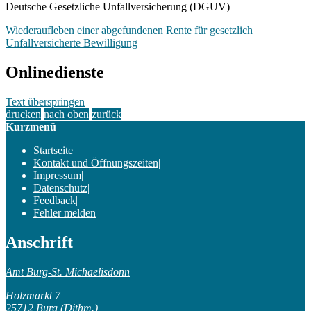
Deutsche Gesetzliche Unfallversicherung (DGUV)
Wiederaufleben einer abgefundenen Rente für gesetzlich
Unfallversicherte Bewilligung
Onlinedienste
Text überspringen
drucken
nach oben
zurück
Kurzmenü
Startseite
|
Kontakt und Öffnungszeiten
|
Impressum
|
Datenschutz
|
Feedback
|
Fehler melden
Anschrift
Amt Burg-St. Michaelisdonn
Holzmarkt 7
25712 Burg (Dithm.)