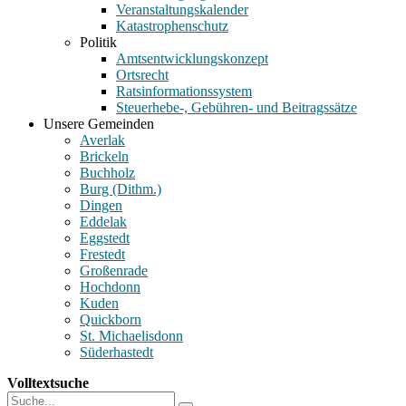
Veranstaltungskalender
Katastrophenschutz
Politik
Amtsentwicklungskonzept
Ortsrecht
Ratsinformationssystem
Steuerhebe-, Gebühren- und Beitragssätze
Unsere Gemeinden
Averlak
Brickeln
Buchholz
Burg (Dithm.)
Dingen
Eddelak
Eggstedt
Frestedt
Großenrade
Hochdonn
Kuden
Quickborn
St. Michaelisdonn
Süderhastedt
Volltextsuche