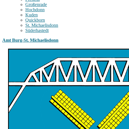
Großenrade
Hochdonn
Kuden
Quickborn
St. Michaelisdonn
Süderhastedt
Amt Burg-St. Michaelisdonn